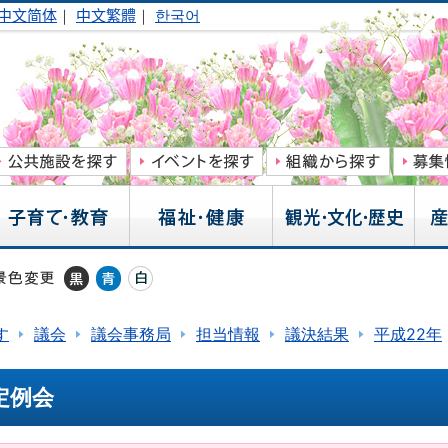
中文简体
｜
中文繁體
｜
한국어
す
議会
議会事務局
担当情報
議決結果
平成22年
定例会