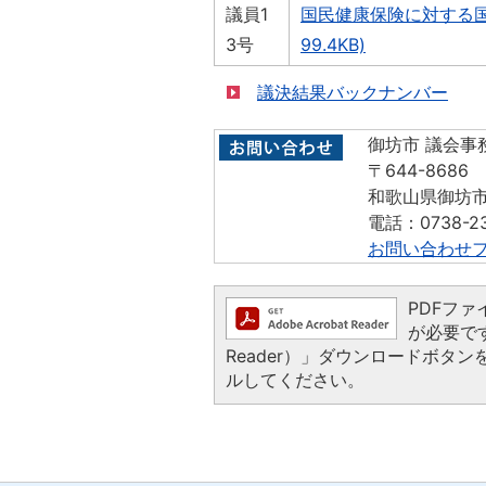
議員1
国民健康保険に対する国
3号
99.4KB)
議決結果バックナンバー
御坊市 議会事
〒644-8686
和歌山県御坊市
電話：0738-23
お問い合わせ
PDFファイ
が必要です
Reader）」ダウンロードボ
ルしてください。