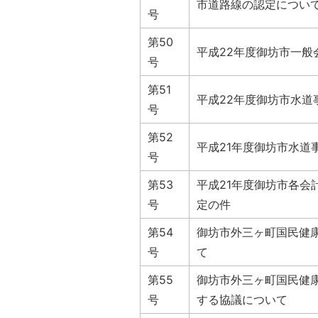
市道路線の認定につい
号
第50
平成22年度御坊市一般
号
第51
平成22年度御坊市水道
号
第52
平成21年度御坊市水道
号
第53
平成21年度御坊市各会
号
定の件
第54
御坊市外三ヶ町国民健
号
て
第55
御坊市外三ヶ町国民健
号
する協議について