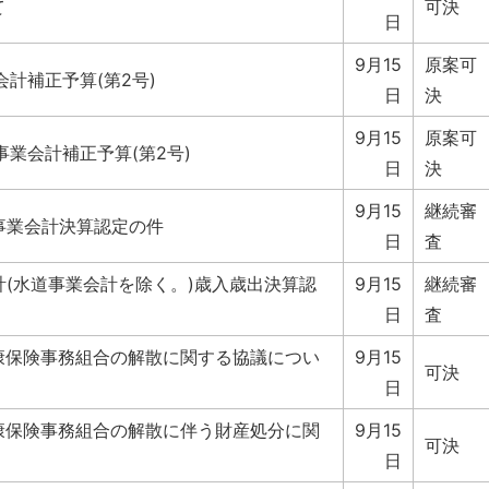
て
可決
日
9月15
原案可
会計補正予算(第2号)
日
決
9月15
原案可
事業会計補正予算(第2号)
日
決
9月15
継続審
事業会計決算認定の件
日
査
計(水道事業会計を除く。)歳入歳出決算認
9月15
継続審
日
査
康保険事務組合の解散に関する協議につい
9月15
可決
日
康保険事務組合の解散に伴う財産処分に関
9月15
可決
日