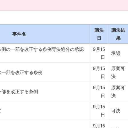
議決
議決結
事件名
日
果
条例の一部を改正する条例専決処分の承認
9月15
承認
日
9月15
原案可
の一部を改正する条例
日
決
9月15
原案可
一部を改正する条例
日
決
9月15
て
可決
日
9月15