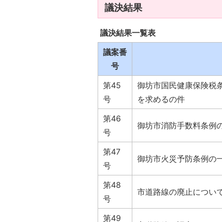
議決結果
議決結果一覧表
議案番
号
第45
御坊市国民健康保険税
号
を求めるの件
第46
御坊市消防手数料条例
号
第47
御坊市火災予防条例の
号
第48
市道路線の廃止につい
号
第49