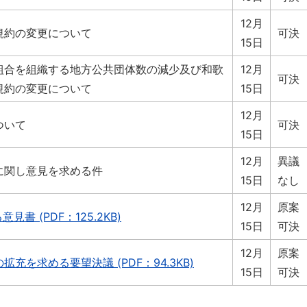
12月
規約の変更について
可決
15日
組合を組織する地方公共団体数の減少及び和歌
12月
可決
規約の変更について
15日
12月
ついて
可決
15日
12月
異議
に関し意見を求める件
15日
なし
12月
原案
書 (PDF：125.2KB)
15日
可決
12月
原案
充を求める要望決議 (PDF：94.3KB)
15日
可決