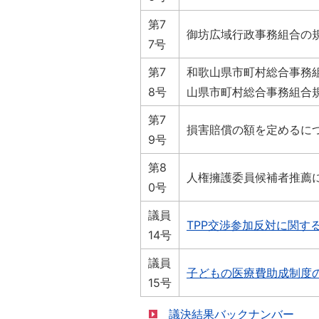
第7
御坊広域行政事務組合の
7号
第7
和歌山県市町村総合事務
8号
山県市町村総合事務組合
第7
損害賠償の額を定めるに
9号
第8
人権擁護委員候補者推薦
0号
議員
TPP交渉参加反対に関する意見
14号
議員
子どもの医療費助成制度の拡
15号
議決結果バックナンバー