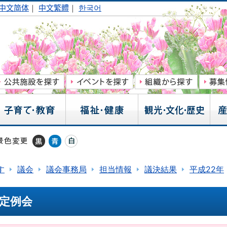
中文简体
｜
中文繁體
｜
한국어
す
議会
議会事務局
担当情報
議決結果
平成22年
月定例会