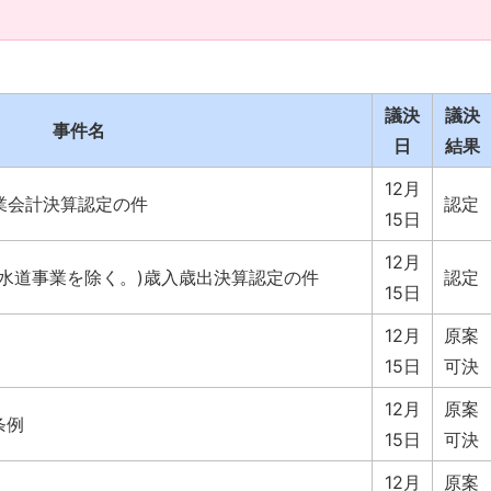
議決
議決
事件名
日
結果
12月
業会計決算認定の件
認定
15日
12月
(水道事業を除く。)歳入歳出決算認定の件
認定
15日
12月
原案
15日
可決
12月
原案
条例
15日
可決
12月
原案