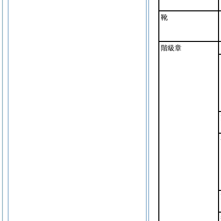
靴
階級章