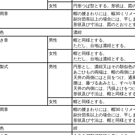
女性
円形つば型とする。形状は、図
周章
帽の腰まわりには、幅30ミリメ
副分団長以上の場合には、平し
形状及び寸法は、図のとおりと
色
濃紺
き章
男性
帽と同様とする。
ただし、台地は濃紺とする。
女性
帽と同様とする。
ただし、台地は濃紺とする。
製式
男性
円形とし、濃紺又はその類似色
あごひもの両端は、帽の両側に
天井の両側にはと目をつけ、通
腰は、藤づるあみとし、すべり
天井の内側には、汚損よけをつ
形状及び寸法は、帽と同様とす
女性
帽と同様とする。
周章
帽の腰まわりには、帽30ミリ
副分団長以上の場合には、平し
形状及び寸法は、帽と同様とす
色
紺