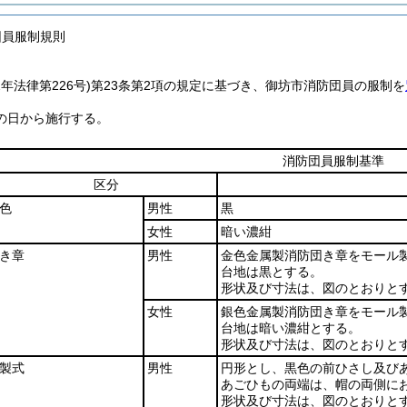
団員服制規則
2年法律第226号)
第23条第2項の規定に基づき、御坊市消防団員の服制を
の日から施行する。
消防団員服制基準
区分
色
男性
黒
女性
暗い濃紺
き章
男性
金色金属製消防団き章をモール
台地は黒とする。
形状及び寸法は、図のとおりと
女性
銀色金属製消防団き章をモール
台地は暗い濃紺とする。
形状及び寸法は、図のとおりと
製式
男性
円形とし、黒色の前ひさし及び
あごひもの両端は、帽の両側に
形状及び寸法は、図のとおりと