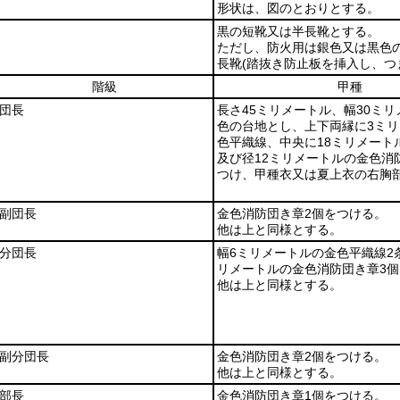
形状は、図のとおりとする。
黒の短靴又は半長靴とする。
ただし、防火用は銀色又は黒色
長靴
(踏抜き防止板を挿入し、つ
階級
甲種
団長
長さ45ミリメートル、幅30ミ
色の台地とし、上下両縁に3ミ
色平織線、中央に18ミリメート
及び径12ミリメートルの金色消
つけ、甲種衣又は夏上衣の右胸
副団長
金色消防団き章2個をつける。
他は上と同様とする。
分団長
幅6ミリメートルの金色平織線2
リメートルの金色消防団き章3
他は上と同様とする。
副分団長
金色消防団き章2個をつける。
他は上と同様とする。
部長
金色消防団き章1個をつける。