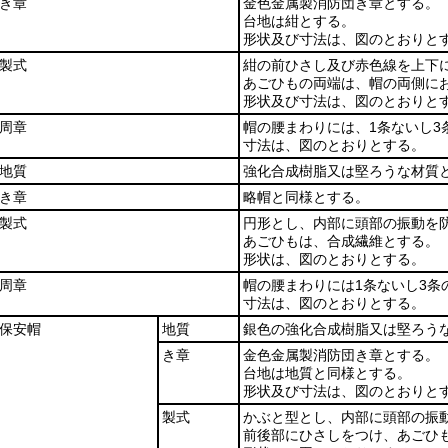
き章
金色金属製消防団き章とする。
台地は紺とする。
形状及び寸法は、図のとおりと
製式
紺の前ひさし及び赤色線を上下
あごひもの両端は、帽の両側に
形状及び寸法は、図のとおりと
周章
帽の腰まわりには、1条ないし3
寸法は、図のとおりとする。
地質
強化合成樹脂又は堅ろうな材質
き章
略帽と同様とする。
製式
円形とし、内部に頭部の振動を
あごひもは、合成繊維とする。
形状は、図のとおりとする。
周章
帽の腰まわりには1条ないし3条
寸法は、図のとおりとする。
保安帽
地質
銀色の強化合成樹脂又は堅ろう
き章
金色金属製消防団き章とする。
台地は地質と同様とする。
形状及び寸法は、図のとおりと
製式
かぶと型とし、内部に頭部の振
前後部にひさしをつけ、あごひ