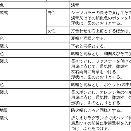
色
淡青
製式
男性
シャツカラーの長そで又は半そ
淡青又はその類似色のボタンを
形状は、図のとおりとする。
女性
打合わせを右上前とするほかは
色
夏帽と同様とする。
製式
下衣と同様とする。
色
略帽と同様とし、胸囲及びそで
製式
長そでとし、ファスナーを付け
用途に応じて、通気性、難燃性
左右両肩に肩章をつける。
形状は、図のとおりとする。
色
略帽と同様とし、ポケット
(図中
製式
長ズボンとし、オレンジ色のベ
用途に応じ、通気性、難燃性、
形状は、図のとおりとする。
地質
防火帽しころと同様とする。
製式
折りえりラグランそで式バンド
肩及びその前後に耐衝撃材を入
つけ、ふたをつける。