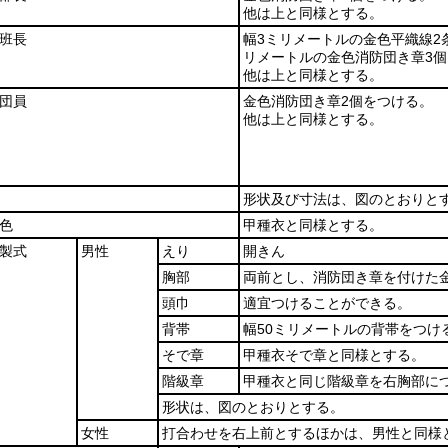
他は上と同様とする。
班長
幅3ミリメートルの金色平織線2
リメートルの金色消防団き章3
他は上と同様とする。
団員
金色消防団き章2個をつける。
他は上と同様とする。
形状及び寸法は、図のとおりと
色
甲種衣と同様とする。
製式
男性
えり
開きん
胸部
両前とし、消防団き章を付けた
頭巾
適宜つけることができる。
背帯
幅50ミリメートルの背帯をつけ
そで章
甲種衣そで章と同様とする。
階級章
甲種衣と同じ階級章を右胸部に
形状は、図のとおりとする。
女性
打合わせを右上前とするほかは、男性と同様