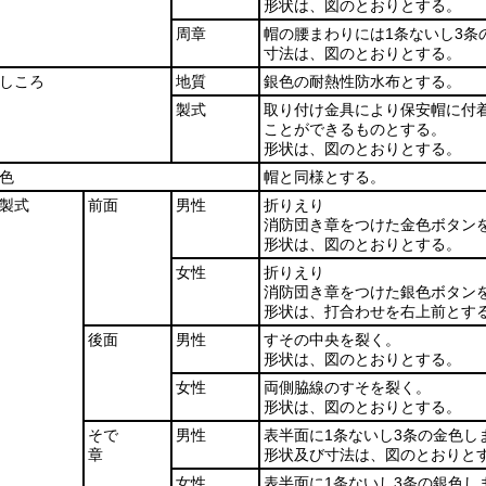
形状は、図のとおりとする。
周章
帽の腰まわりには1条ないし3条
寸法は、図のとおりとする。
しころ
地質
銀色の耐熱性防水布とする。
製式
取り付け金具により保安帽に付
ことができるものとする。
形状は、図のとおりとする。
色
帽と同様とする。
製式
前面
男性
折りえり
消防団き章をつけた金色ボタン
形状は、図のとおりとする。
女性
折りえり
消防団き章をつけた銀色ボタン
形状は、打合わせを右上前とす
後面
男性
すその中央を裂く。
形状は、図のとおりとする。
女性
両側脇線のすそを裂く。
形状は、図のとおりとする。
そで
男性
表半面に1条ないし3条の金色し
章
形状及び寸法は、図のとおりと
女性
表半面に1条ないし3条の銀色し