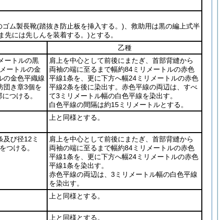
のゴム製長靴
(踏抜き防止板を挿入する。)
、救助用は黒の編上式半
ま先には先しんを装着する。)
とする。
乙種
リメートルの黒
肩上を中心として前後にまたぎ、首部背縫から
リメートルの金
両袖の端に至るまで幅約84ミリメートルの赤色
ルの金色平織線
平線1条を、更に下方へ幅24ミリメートルの赤色
防団き章3個を
平線2条を後に染出す。赤色平線の両辺は、すべ
部につける。
て3ミリメートル幅の白色平線を染出す。
白色平線の間隔は約15ミリメートルとする。
上と同様とする。
条及び径12ミ
肩上を中心として前後にまたぎ、首部背縫から
個をつける。
両袖の端に至るまで幅約84ミリメートルの赤色
平線1条を、更に下方へ幅24ミリメートルの赤色
平線1条を染出す。
赤色平線の両辺は、3ミリメートル幅の白色平線
を染出す。
上と同様とする。
上と同様とする。