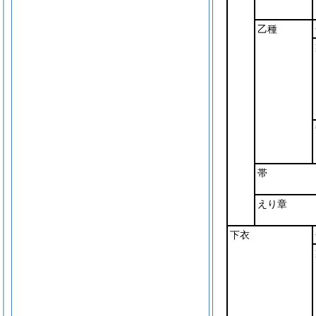
乙種
帯
えり章
下衣