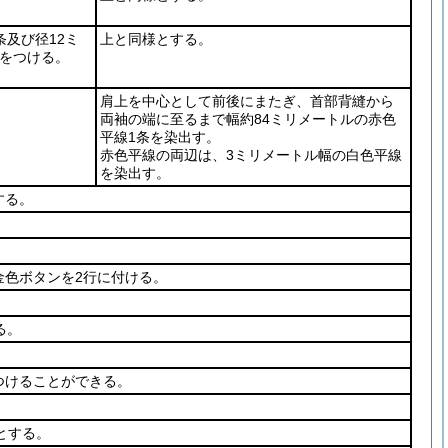
条及び径12ミ
上と同様とする。
個をつける。
肩上を中心として前後にまたぎ、首部背縫から
両袖の端に至るまで幅約84ミリメートルの赤色
平線1条を染出す。
赤色平線の両辺は、3ミリメートル幅の白色平線
を染出す。
する。
金色ボタンを2行に付ける。
る。
つけることができる。
とする。