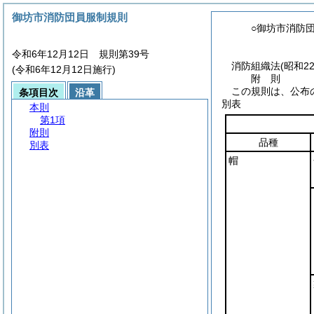
御坊市消防団員服制規則
○御坊市消防
令和6年12月12日 規則第39号
消防組織法
(昭和2
(令和6年12月12日施行)
附
則
この規則は、公布
条項目次
沿革
別表
本則
第1項
附則
品種
別表
帽