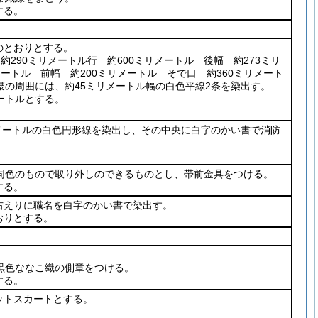
する。
のとおりとする。
約290ミリメートル行 約600ミリメートル 後幅 約273ミリ
メートル 前幅 約200ミリメートル そで口 約360ミリメート
腰の周囲には、約45ミリメートル幅の白色平線2条を染出す。
ートルとする。
リメートルの白色円形線を染出し、その中央に白字のかい書で消防
と同色のもので取り外しのできるものとし、帯前金具をつける。
する。
右えりに職名を白字のかい書で染出す。
おりとする。
黒色ななこ織の側章をつける。
する。
ットスカートとする。