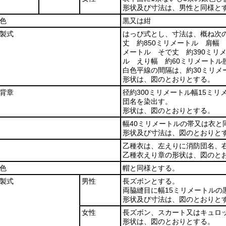
形状及び寸法は、男性と同様と
色
黒又は紺
製式
はっぴ式とし、寸法は、概ね次
丈 約850ミリメートル 肩幅 
メートル そで丈 約390ミリ
ル えり幅 約60ミリメートル
白色平線の間隔は、約30ミリメ
形状は、図のとおりとする。
背章
径約300ミリメートル幅15ミ
団名を染出す。
形状は、図のとおりとする。
幅40ミリメートルの帯又は衣
形状及び寸法は、図のとおりと
乙種衣は、左えりに消防団名、
乙種衣えり章の形状は、図のと
色
帽と同様とする。
製式
男性
長ズボンとする。
両脇縫目に幅15ミリメートルの
形状及び寸法は、図のとおりと
女性
長ズボン、スカート又はキュロ
形状は、図のとおりとする。