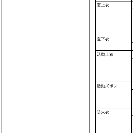
夏上衣
夏下衣
活動上衣
活動ズボン
防火衣