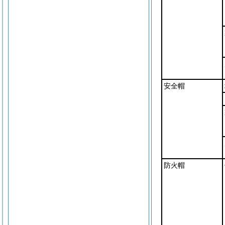
安全帽
防火帽