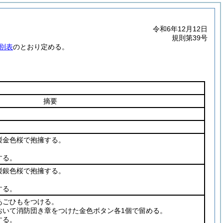
令和6年12月12日
規則第39号
別表
のとおり定める。
摘要
製金色桜で抱擁する。
する。
製銀色桜で抱擁する。
する。
あごひもをつける。
おいて消防団き章をつけた金色ボタン各1個で留める。
する。