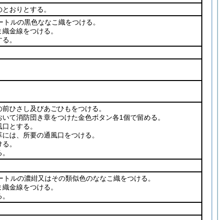
のとおりとする。
ートルの黒色ななこ織をつける。
ま織金線をつける。
する。
の前ひさし及びあごひもをつける。
おいて消防団き章をつけた金色ボタン各1個で留める。
風口とする。
革には、所要の通風口をつける。
ける。
る。
メートルの濃紺又はその類似色のななこ織をつける。
ま織金線をつける。
る。