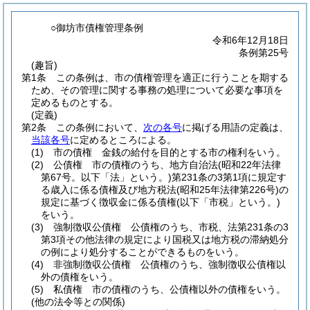
○御坊市債権管理条例
令和6年12月18日
条例第25号
(趣旨)
第1条
この条例は、市の債権管理を適正に行うことを期する
ため、その管理に関する事務の処理について必要な事項を
定めるものとする。
(定義)
第2条
この条例において、
次の各号
に掲げる用語の定義は、
当該各号
に定めるところによる。
(1)
市の債権 金銭の給付を目的とする市の権利をいう。
(2)
公債権 市の債権のうち、地方自治法
(昭和22年法律
第67号。以下「法」という。)
第231条の3第1項に規定す
る歳入に係る債権及び地方税法
(昭和25年法律第226号)
の
規定に基づく徴収金に係る債権
(以下「市税」という。)
をいう。
(3)
強制徴収公債権 公債権のうち、市税、法第231条の3
第3項その他法律の規定により国税又は地方税の滞納処分
の例により処分することができるものをいう。
(4)
非強制徴収公債権 公債権のうち、強制徴収公債権以
外の債権をいう。
(5)
私債権 市の債権のうち、公債権以外の債権をいう。
(他の法令等との関係)