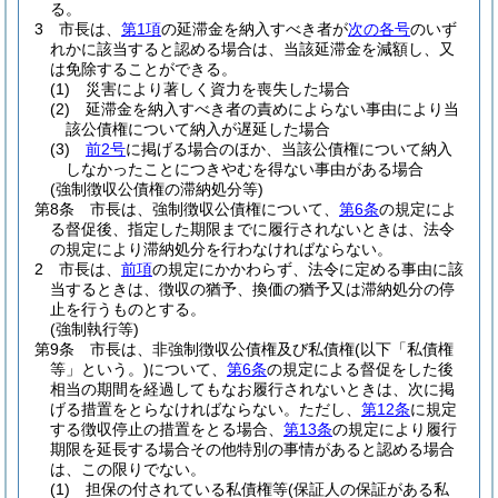
る。
3
市長は、
第1項
の延滞金を納入すべき者が
次の各号
のいず
れかに該当すると認める場合は、当該延滞金を減額し、又
は免除することができる。
(1)
災害により著しく資力を喪失した場合
(2)
延滞金を納入すべき者の責めによらない事由により当
該公債権について納入が遅延した場合
(3)
前2号
に掲げる場合のほか、当該公債権について納入
しなかったことにつきやむを得ない事由がある場合
(強制徴収公債権の滞納処分等)
第8条
市長は、強制徴収公債権について、
第6条
の規定によ
る督促後、指定した期限までに履行されないときは、法令
の規定により滞納処分を行わなければならない。
2
市長は、
前項
の規定にかかわらず、法令に定める事由に該
当するときは、徴収の猶予、換価の猶予又は滞納処分の停
止を行うものとする。
(強制執行等)
第9条
市長は、非強制徴収公債権及び私債権
(以下「私債権
等」という。)
について、
第6条
の規定による督促をした後
相当の期間を経過してもなお履行されないときは、次に掲
げる措置をとらなければならない。
ただし、
第12条
に規定
する徴収停止の措置をとる場合、
第13条
の規定により履行
期限を延長する場合その他特別の事情があると認める場合
は、この限りでない。
(1)
担保の付されている私債権等
(保証人の保証がある私