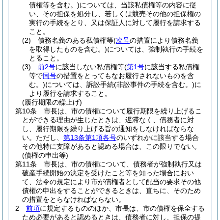
債権等を含む。)
については、当該私債権等の内容に従
い、その担保を処分し、若しくは競売その他の担保権の
実行の手続をとり、又は保証人に対して履行を請求する
こと。
(2)
債務名義のある私債権等
(
次号
の措置により債務名義
を取得したものを含む。)
については、強制執行の手続を
とること。
(3)
前2号
に該当しない私債権等
(
第1号
に該当する私債権
等で
同号
の措置をとってもなお履行されないものを含
む。)
については、訴訟手続
(非訟事件の手続を含む。)
に
より履行を請求すること。
(履行期限の繰上げ)
第10条
市長は、市の債権について履行期限を繰り上げるこ
とができる理由が生じたときは、遅滞なく、債務者に対
し、履行期限を繰り上げる旨の通知をしなければならな
い。
ただし、
第13条第1項各号
のいずれかに該当する場合
その他特に支障があると認める場合は、この限りでない。
(債権の申出等)
第11条
市長は、市の債権について、債務者が強制執行又は
破産手続開始の決定を受けたこと等を知った場合におい
て、法令の規定により市が債権者として配当の要求その他
債権の申出をすることができるときは、直ちに、そのため
の措置をとらなければならない。
2
前項
に規定するもののほか、市長は、市の債権を保全する
ため必要があると認めるときは、債務者に対し、担保の提