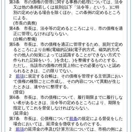
第3条
市の債権の管理に関する事務の処理については、法令
又は他の条例若しくは規則
(以下「法令等」という。)
に特
別の定めがある場合を除くほか、この条例の定めるところ
による。
(市長の責務)
第4条
市長は、法令等の定めるところにより、市の債権を適
正に管理しなければならない。
(台帳の整備)
第5条
市長は、市の債権を適正に管理するため、規則で定め
るところにより台帳
(電磁的記録
(電子的方式、磁気的方式
その他人の知覚によっては認識することができない方式で
作られた記録をいう。)
を含む。)
を整備するものとする。
ただし、当該市の債権の性質上特にその必要がないと認め
られるときは、この限りでない。
2
前項
に規定する台帳は、その債権を管理する主管課におい
て債権の種類ごとに作成し、その内容について異動が生じ
たときは、速やかに整理する。
(督促)
第6条
市長は、市の債権について、履行期限までに履行しな
い者があるときは、法令等の定めるところにより、期限を
指定してこれを督促しなければならない。
(延滞金)
第7条
市長は、公債権について
前条
の規定による督促をした
場合においては、延滞金を徴収するものとする。
2
前項
の延滞金の率及び計算方法については、市税の例によ