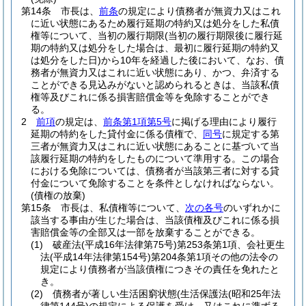
第14条
市長は、
前条
の規定により債務者が無資力又はこれ
に近い状態にあるため履行延期の特約又は処分をした私債
権等について、当初の履行期限
(当初の履行期限後に履行延
期の特約又は処分をした場合は、最初に履行延期の特約又
は処分をした日)
から10年を経過した後において、なお、債
務者が無資力又はこれに近い状態にあり、かつ、弁済する
ことができる見込みがないと認められるときは、当該私債
権等及びこれに係る損害賠償金等を免除することができ
る。
2
前項
の規定は、
前条第1項第5号
に掲げる理由により履行
延期の特約をした貸付金に係る債権で、
同号
に規定する第
三者が無資力又はこれに近い状態にあることに基づいて当
該履行延期の特約をしたものについて準用する。
この場合
における免除については、債務者が当該第三者に対する貸
付金について免除することを条件としなければならない。
(債権の放棄)
第15条
市長は、私債権等について、
次の各号
のいずれかに
該当する事由が生じた場合は、当該債権及びこれに係る損
害賠償金等の全部又は一部を放棄することができる。
(1)
破産法
(平成16年法律第75号)
第253条第1項、会社更生
法
(平成14年法律第154号)
第204条第1項その他の法令の
規定により債務者が当該債権につきその責任を免れたと
き。
(2)
債務者が著しい生活困窮状態
(生活保護法
(昭和25年法