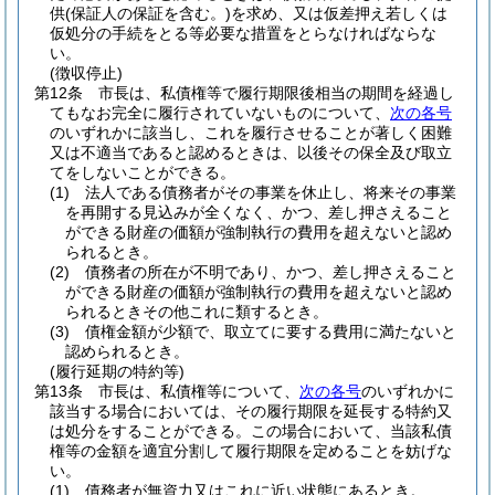
供
(保証人の保証を含む。)
を求め、又は仮差押え若しくは
仮処分の手続をとる等必要な措置をとらなければならな
い。
(徴収停止)
第12条
市長は、私債権等で履行期限後相当の期間を経過し
てもなお完全に履行されていないものについて、
次の各号
のいずれかに該当し、これを履行させることが著しく困難
又は不適当であると認めるときは、以後その保全及び取立
てをしないことができる。
(1)
法人である債務者がその事業を休止し、将来その事業
を再開する見込みが全くなく、かつ、差し押さえること
ができる財産の価額が強制執行の費用を超えないと認め
られるとき。
(2)
債務者の所在が不明であり、かつ、差し押さえること
ができる財産の価額が強制執行の費用を超えないと認め
られるときその他これに類するとき。
(3)
債権金額が少額で、取立てに要する費用に満たないと
認められるとき。
(履行延期の特約等)
第13条
市長は、私債権等について、
次の各号
のいずれかに
該当する場合においては、その履行期限を延長する特約又
は処分をすることができる。
この場合において、当該私債
権等の金額を適宜分割して履行期限を定めることを妨げな
い。
(1)
債務者が無資力又はこれに近い状態にあるとき。