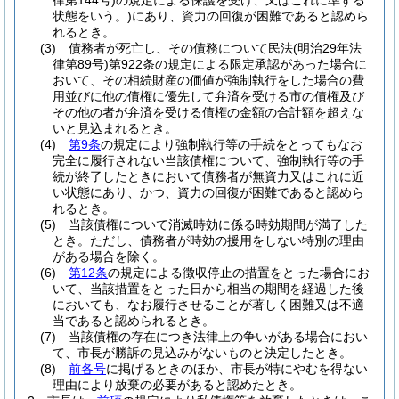
律第144号)
の規定による保護を受け、又はこれに準ずる
状態をいう。)
にあり、資力の回復が困難であると認めら
れるとき。
(3)
債務者が死亡し、その債務について民法
(明治29年法
律第89号)
第922条の規定による限定承認があった場合に
おいて、その相続財産の価値が強制執行をした場合の費
用並びに他の債権に優先して弁済を受ける市の債権及び
その他の者が弁済を受ける債権の金額の合計額を超えな
いと見込まれるとき。
(4)
第9条
の規定により強制執行等の手続をとってもなお
完全に履行されない当該債権について、強制執行等の手
続が終了したときにおいて債務者が無資力又はこれに近
い状態にあり、かつ、資力の回復が困難であると認めら
れるとき。
(5)
当該債権について消滅時効に係る時効期間が満了した
とき。
ただし、債務者が時効の援用をしない特別の理由
がある場合を除く。
(6)
第12条
の規定による徴収停止の措置をとった場合にお
いて、当該措置をとった日から相当の期間を経過した後
においても、なお履行させることが著しく困難又は不適
当であると認められるとき。
(7)
当該債権の存在につき法律上の争いがある場合におい
て、市長が勝訴の見込みがないものと決定したとき。
(8)
前各号
に掲げるときのほか、市長が特にやむを得ない
理由により放棄の必要があると認めたとき。