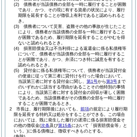
(2)
債務者が当該債務の全部を一時に履行することが困難
であり、かつ、その現に有する資産の状況により、履行
期限を延長することが徴収上有利であると認められると
き。
(3)
債務者について災害、盗難その他の事故が生じたこと
により、債務者が当該債務の全部を一時に履行すること
が困難であるため、履行期限を延長することがやむを得
ないと認められるとき。
(4)
損害賠償金又は不当利得による返還金に係る私債権等
について、債務者が当該債務の全部を一時に履行するこ
とが困難であり、かつ、弁済につき特に誠意を有すると
認められるとき。
(5)
貸付金に係る私債権等について、債務者が当該貸付金
の使途に従って第三者に貸付けを行った場合において、
当該第三者に対する貸付金に関し、
第1号
から
第3号
まで
のいずれかに該当する理由があることその他特別の事情
により、当該第三者に対する貸付金の回収が著しく困難
であるため、当該債務者がその債務の全部を一時に履行
することが困難であるとき。
2
市長は、履行期限後においても、
前項
の規定により履行期
限を延長する特約又は処分をすることができる。
この場合
においては、既に発生した履行の遅滞に係る損害賠償金そ
の他の徴収金
(
次条
及び
第15条
において「損害賠償金等」と
いう。)
に係る債権は、徴収すべきものとする。
(免除)