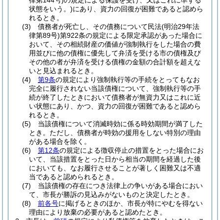
律第144号)
の規定による保護を受け、又はこれに準ずる
状態をいう。)
にあり、資力の回復が困難であると認めら
れるとき。
(3)
債務者が死亡し、その債務について民法
(明治29年法
律第89号)
第922条の規定による限定承認があった場合に
おいて、その相続財産の価値が強制執行をした場合の費
用並びに他の債権に優先して弁済を受ける市の債権及び
その他の者が弁済を受ける債権の金額の合計額を超えな
いと見込まれるとき。
(4)
第9条
の規定により強制執行等の手続をとってもなお
完全に履行されない当該債権について、強制執行等の手
続が終了したときにおいて債務者が無資力又はこれに近
い状態にあり、かつ、資力の回復が困難であると認めら
れるとき。
(5)
当該債権について消滅時効に係る時効期間が満了した
とき。
ただし、債務者が時効の援用をしない特別の理由
がある場合を除く。
(6)
第12条
の規定による徴収停止の措置をとった場合にお
いて、当該措置をとった日から相当の期間を経過した後
においても、なお履行させることが著しく困難又は不適
当であると認められるとき。
(7)
当該債権の存在につき法律上の争いがある場合におい
て、市長が勝訴の見込みがないものと決定したとき。
(8)
前各号
に掲げるときのほか、市長が特にやむを得ない
理由により放棄の必要があると認めたとき。