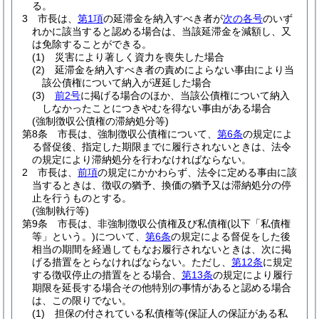
る。
3
市長は、
第1項
の延滞金を納入すべき者が
次の各号
のいず
れかに該当すると認める場合は、当該延滞金を減額し、又
は免除することができる。
(1)
災害により著しく資力を喪失した場合
(2)
延滞金を納入すべき者の責めによらない事由により当
該公債権について納入が遅延した場合
(3)
前2号
に掲げる場合のほか、当該公債権について納入
しなかったことにつきやむを得ない事由がある場合
(強制徴収公債権の滞納処分等)
第8条
市長は、強制徴収公債権について、
第6条
の規定によ
る督促後、指定した期限までに履行されないときは、法令
の規定により滞納処分を行わなければならない。
2
市長は、
前項
の規定にかかわらず、法令に定める事由に該
当するときは、徴収の猶予、換価の猶予又は滞納処分の停
止を行うものとする。
(強制執行等)
第9条
市長は、非強制徴収公債権及び私債権
(以下「私債権
等」という。)
について、
第6条
の規定による督促をした後
相当の期間を経過してもなお履行されないときは、次に掲
げる措置をとらなければならない。
ただし、
第12条
に規定
する徴収停止の措置をとる場合、
第13条
の規定により履行
期限を延長する場合その他特別の事情があると認める場合
は、この限りでない。
(1)
担保の付されている私債権等
(保証人の保証がある私