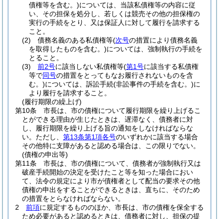
債権等を含む。)
については、当該私債権等の内容に従
い、その担保を処分し、若しくは競売その他の担保権の
実行の手続をとり、又は保証人に対して履行を請求する
こと。
(2)
債務名義のある私債権等
(
次号
の措置により債務名義
を取得したものを含む。)
については、強制執行の手続を
とること。
(3)
前2号
に該当しない私債権等
(
第1号
に該当する私債権
等で
同号
の措置をとってもなお履行されないものを含
む。)
については、訴訟手続
(非訟事件の手続を含む。)
に
より履行を請求すること。
(履行期限の繰上げ)
第10条
市長は、市の債権について履行期限を繰り上げるこ
とができる理由が生じたときは、遅滞なく、債務者に対
し、履行期限を繰り上げる旨の通知をしなければならな
い。
ただし、
第13条第1項各号
のいずれかに該当する場合
その他特に支障があると認める場合は、この限りでない。
(債権の申出等)
第11条
市長は、市の債権について、債務者が強制執行又は
破産手続開始の決定を受けたこと等を知った場合におい
て、法令の規定により市が債権者として配当の要求その他
債権の申出をすることができるときは、直ちに、そのため
の措置をとらなければならない。
2
前項
に規定するもののほか、市長は、市の債権を保全する
ため必要があると認めるときは、債務者に対し、担保の提