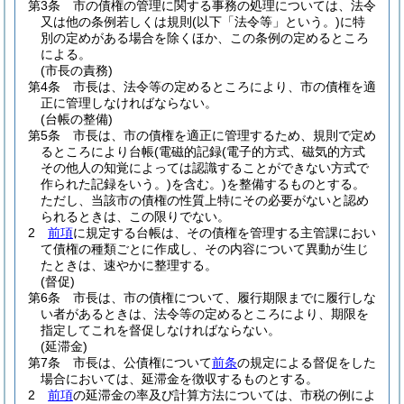
第3条
市の債権の管理に関する事務の処理については、法令
又は他の条例若しくは規則
(以下「法令等」という。)
に特
別の定めがある場合を除くほか、この条例の定めるところ
による。
(市長の責務)
第4条
市長は、法令等の定めるところにより、市の債権を適
正に管理しなければならない。
(台帳の整備)
第5条
市長は、市の債権を適正に管理するため、規則で定め
るところにより台帳
(電磁的記録
(電子的方式、磁気的方式
その他人の知覚によっては認識することができない方式で
作られた記録をいう。)
を含む。)
を整備するものとする。
ただし、当該市の債権の性質上特にその必要がないと認め
られるときは、この限りでない。
2
前項
に規定する台帳は、その債権を管理する主管課におい
て債権の種類ごとに作成し、その内容について異動が生じ
たときは、速やかに整理する。
(督促)
第6条
市長は、市の債権について、履行期限までに履行しな
い者があるときは、法令等の定めるところにより、期限を
指定してこれを督促しなければならない。
(延滞金)
第7条
市長は、公債権について
前条
の規定による督促をした
場合においては、延滞金を徴収するものとする。
2
前項
の延滞金の率及び計算方法については、市税の例によ