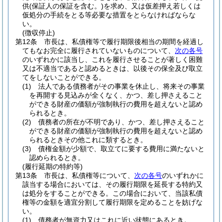
供
(保証人の保証を含む。)
を求め、又は仮差押え若しくは
仮処分の手続をとる等必要な措置をとらなければならな
い。
(徴収停止)
第12条
市長は、私債権等で履行期限後相当の期間を経過し
てもなお完全に履行されていないものについて、
次の各号
のいずれかに該当し、これを履行させることが著しく困難
又は不適当であると認めるときは、以後その保全及び取立
てをしないことができる。
(1)
法人である債務者がその事業を休止し、将来その事業
を再開する見込みが全くなく、かつ、差し押さえること
ができる財産の価額が強制執行の費用を超えないと認め
られるとき。
(2)
債務者の所在が不明であり、かつ、差し押さえること
ができる財産の価額が強制執行の費用を超えないと認め
られるときその他これに類するとき。
(3)
債権金額が少額で、取立てに要する費用に満たないと
認められるとき。
(履行延期の特約等)
第13条
市長は、私債権等について、
次の各号
のいずれかに
該当する場合においては、その履行期限を延長する特約又
は処分をすることができる。
この場合において、当該私債
権等の金額を適宜分割して履行期限を定めることを妨げな
い。
(1)
債務者が無資力又はこれに近い状態にあるとき。