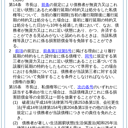
第14条
市長は、
前条
の規定により債務者が無資力又はこれ
に近い状態にあるため履行延期の特約又は処分をした私債
権等について、当初の履行期限
(当初の履行期限後に履行延
期の特約又は処分をした場合は、最初に履行延期の特約又
は処分をした日)
から10年を経過した後において、なお、債
務者が無資力又はこれに近い状態にあり、かつ、弁済する
ことができる見込みがないと認められるときは、当該私債
権等及びこれに係る損害賠償金等を免除することができ
る。
2
前項
の規定は、
前条第1項第5号
に掲げる理由により履行
延期の特約をした貸付金に係る債権で、
同号
に規定する第
三者が無資力又はこれに近い状態にあることに基づいて当
該履行延期の特約をしたものについて準用する。
この場合
における免除については、債務者が当該第三者に対する貸
付金について免除することを条件としなければならない。
(債権の放棄)
第15条
市長は、私債権等について、
次の各号
のいずれかに
該当する事由が生じた場合は、当該債権及びこれに係る損
害賠償金等の全部又は一部を放棄することができる。
(1)
破産法
(平成16年法律第75号)
第253条第1項、会社更生
法
(平成14年法律第154号)
第204条第1項その他の法令の
規定により債務者が当該債権につきその責任を免れたと
き。
(2)
債務者が著しい生活困窮状態
(生活保護法
(昭和25年法