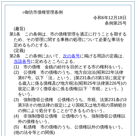
○御坊市債権管理条例
令和6年12月18日
条例第25号
(趣旨)
第1条
この条例は、市の債権管理を適正に行うことを期する
ため、その管理に関する事務の処理について必要な事項を
定めるものとする。
(定義)
第2条
この条例において、
次の各号
に掲げる用語の定義は、
当該各号
に定めるところによる。
(1)
市の債権 金銭の給付を目的とする市の権利をいう。
(2)
公債権 市の債権のうち、地方自治法
(昭和22年法律
第67号。以下「法」という。)
第231条の3第1項に規定す
る歳入に係る債権及び地方税法
(昭和25年法律第226号)
の
規定に基づく徴収金に係る債権
(以下「市税」という。)
をいう。
(3)
強制徴収公債権 公債権のうち、市税、法第231条の3
第3項その他法律の規定により国税又は地方税の滞納処分
の例により処分することができるものをいう。
(4)
非強制徴収公債権 公債権のうち、強制徴収公債権以
外の債権をいう。
(5)
私債権 市の債権のうち、公債権以外の債権をいう。
(他の法令等との関係)