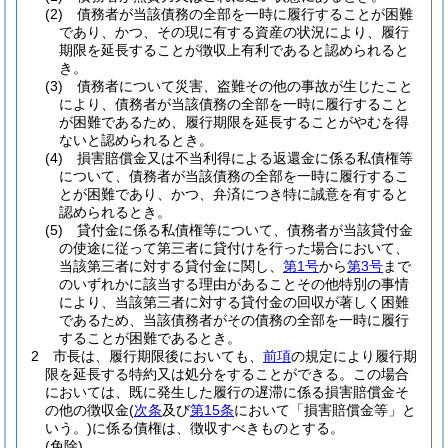
(2)
債務者が当該債務の全部を一時に履行することが困難
であり、かつ、その現に有する資産の状況により、履行
期限を延長することが徴収上有利であると認められると
き。
(3)
債務者について災害、盗難その他の事故が生じたこと
により、債務者が当該債務の全部を一時に履行すること
が困難であるため、履行期限を延長することがやむを得
ないと認められるとき。
(4)
損害賠償金又は不当利得による返還金に係る私債権等
について、債務者が当該債務の全部を一時に履行するこ
とが困難であり、かつ、弁済につき特に誠意を有すると
認められるとき。
(5)
貸付金に係る私債権等について、債務者が当該貸付金
の使途に従って第三者に貸付けを行った場合において、
当該第三者に対する貸付金に関し、
第1号
から
第3号
まで
のいずれかに該当する理由があることその他特別の事情
により、当該第三者に対する貸付金の回収が著しく困難
であるため、当該債務者がその債務の全部を一時に履行
することが困難であるとき。
2
市長は、履行期限後においても、
前項
の規定により履行期
限を延長する特約又は処分をすることができる。
この場合
においては、既に発生した履行の遅滞に係る損害賠償金そ
の他の徴収金
(
次条
及び
第15条
において「損害賠償金等」と
いう。)
に係る債権は、徴収すべきものとする。
(免除)