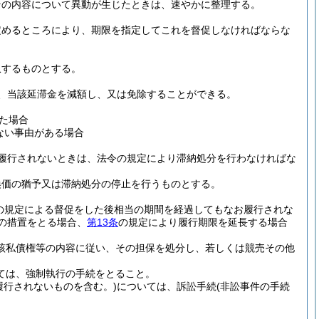
その内容について異動が生じたときは、速やかに整理する。
定めるところにより、期限を指定してこれを督促しなければならな
収するものとする。
、当該延滞金を減額し、又は免除することができる。
た場合
ない事由がある場合
履行されないときは、法令の規定により滞納処分を行わなければな
換価の猶予又は滞納処分の停止を行うものとする。
の規定による督促をした後相当の期間を経過してもなお履行されな
の措置をとる場合、
第13条
の規定により履行期限を延長する場合
該私債権等の内容に従い、その担保を処分し、若しくは競売その他
ては、強制執行の手続をとること。
履行されないものを含む。)
については、訴訟手続
(非訟事件の手続