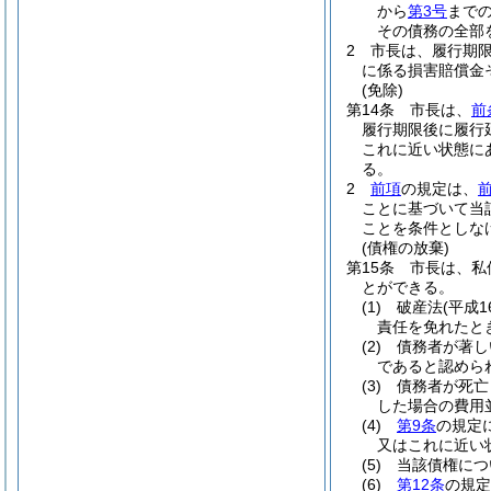
から
第3号
まで
その債務の全部
2
市長は、履行期
に係る損害賠償金
(免除)
第14条
市長は、
前
履行期限後に履行
これに近い状態に
る。
2
前項
の規定は、
ことに基づいて当
ことを条件としな
(債権の放棄)
第15条
市長は、私
とができる。
(1)
破産法
(平成1
責任を免れたと
(2)
債務者が著し
であると認めら
(3)
債務者が死亡
した場合の費用
(4)
第9条
の規定
又はこれに近い
(5)
当該債権につ
(6)
第12条
の規定