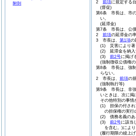
2
前項
に規定する
附則
(督促)
第6条
市長は、市
い。
(延滞金)
第7条
市長は、公
2
前項
の延滞金の
3
市長は、
第1項
の
(1)
災害により著
(2)
延滞金を納入
(3)
前2号
に掲げ
(強制徴収公債権の
第8条
市長は、強
らない。
2
市長は、
前項
の
(強制執行等)
第9条
市長は、非
いときは、次に掲
その他特別の事情
(1)
担保の付され
の担保権の実行
(2)
債務名義のあ
(3)
前2号
に該当
を含む。)
により
(履行期限の繰上げ