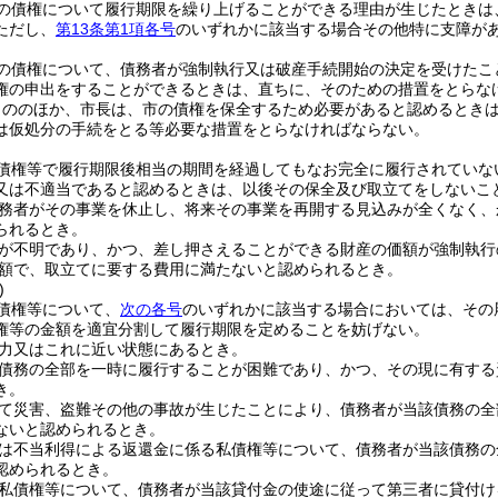
の債権について履行期限を繰り上げることができる理由が生じたときは
ただし、
第13条第1項各号
のいずれかに該当する場合その他特に支障が
の債権について、債務者が強制執行又は破産手続開始の決定を受けたこ
権の申出をすることができるときは、直ちに、そのための措置をとらな
もののほか、市長は、市の債権を保全するため必要があると認めるとき
は仮処分の手続をとる等必要な措置をとらなければならない。
債権等で履行期限後相当の期間を経過してもなお完全に履行されていな
又は不適当であると認めるときは、以後その保全及び取立てをしないこ
務者がその事業を休止し、将来その事業を再開する見込みが全くなく、
られるとき。
が不明であり、かつ、差し押さえることができる財産の価額が強制執行
額で、取立てに要する費用に満たないと認められるとき。
)
債権等について、
次の各号
のいずれかに該当する場合においては、その
権等の金額を適宜分割して履行期限を定めることを妨げない。
力又はこれに近い状態にあるとき。
債務の全部を一時に履行することが困難であり、かつ、その現に有する
き。
て災害、盗難その他の事故が生じたことにより、債務者が当該債務の全
ないと認められるとき。
は不当利得による返還金に係る私債権等について、債務者が当該債務の
認められるとき。
私債権等について、債務者が当該貸付金の使途に従って第三者に貸付け