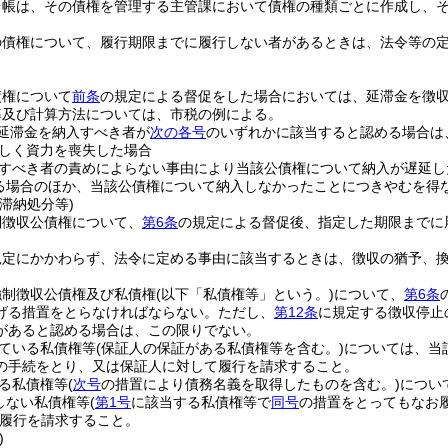
台帳は、その債権を管理する主管課において債権の種類ごとに作成し、
の債権について、履行期限までに履行しない者があるときは、法令等の
債権について
前条
の規定による督促をした場合においては、延滞金を徴
率及び計算方法については、市税の例による。
延滞金を納入すべき者が
次の各号
のいずれかに該当すると認める場合は
しく資力を喪失した場合
すべき者の責めによらない事由により当該公債権について納入が遅延し
る場合のほか、当該公債権について納入しなかったことにつきやむを得
滞納処分等)
制徴収公債権について、
第6条
の規定による督促後、指定した期限までに
規定にかかわらず、法令に定める事由に該当するときは、徴収の猶予、
強制徴収公債権及び私債権
(以下「私債権等」という。)
について、
第6条
げる措置をとらなければならない。
ただし、
第12条
に規定する徴収停止
があると認める場合は、この限りでない。
ている私債権等
(保証人の保証がある私債権等を含む。)
については、当
の手続をとり、又は保証人に対して履行を請求すること。
る私債権等
(
次号
の措置により債務名義を取得したものを含む。)
につい
しない私債権等
(
第1号
に該当する私債権等で
同号
の措置をとってもなお
履行を請求すること。
)