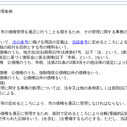
管理条例
、市の債権管理を適正に行うことを期するため、その管理に関する事務
おいて、
次の各号
に掲げる用語の定義は、
当該各号
に定めるところによ
銭の給付を目的とする市の権利をいう。
債権のうち、地方自治法
(昭和22年法律第67号。以下「法」という。)
第
規定に基づく徴収金に係る債権
(以下「市税」という。)
をいう。
権 公債権のうち、市税、法第231条の3第3項その他法律の規定によ
債権 公債権のうち、強制徴収公債権以外の債権をいう。
債権のうち、公債権以外の債権をいう。
係)
管理に関する事務の処理については、法令又は他の条例若しくは規則
(以
ろによる。
令等の定めるところにより、市の債権を適正に管理しなければならない
の債権を適正に管理するため、規則で定めるところにより台帳
(電磁的記
で作られた記録をいう。)
を含む。)
を整備するものとする。
ただし、当