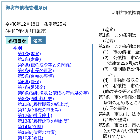
御坊市債権管理条例
○御坊市債権
令和6年12月18日 条例第25号
(趣旨)
(令和7年4月1日施行)
第1条
この条例は
(定義)
条項目次
沿革
第2条
この条例に
本則
(1)
市の債権 金
第1条
(趣旨)
(2)
公債権 市の
第2条
(定義)
法律第226号)
の
第3条
(他の法令等との関係)
(3)
強制徴収公債
第4条
(市長の責務)
いう。
第5条
(台帳の整備)
(4)
非強制徴収公
第6条
(督促)
(5)
私債権 市の
第7条
(延滞金)
(他の法令等との関
第8条
(強制徴収公債権の滞納処分等)
第3条
市の債権の
第9条
(強制執行等)
条例の定めるとこ
第10条
(履行期限の繰上げ)
(市長の責務)
第11条
(債権の申出等)
第4条
市長は、法
第12条
(徴収停止)
(台帳の整備)
第13条
(履行延期の特約等)
第5条
市長は、市
第14条
(免除)
とができない方式
第15条
(債権の放棄)
限りでない。
第16条
(委任)