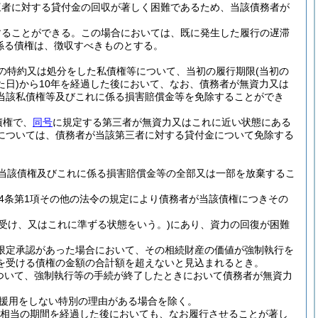
三者に対する貸付金の回収が著しく困難であるため、当該債務者が
することができる。
この場合においては、既に発生した履行の遅滞
係る債権は、徴収すべきものとする。
の特約又は処分をした私債権等について、当初の履行期限
(当初の
日)
から10年を経過した後において、なお、債務者が無資力又は
当該私債権等及びこれに係る損害賠償金等を免除することができ
債権で、
同号
に規定する第三者が無資力又はこれに近い状態にある
については、債務者が当該第三者に対する貸付金について免除する
当該債権及びこれに係る損害賠償金等の全部又は一部を放棄するこ
04条第1項その他の法令の規定により債務者が当該債権につきその
受け、又はこれに準ずる状態をいう。)
にあり、資力の回復が困難
る限定承認があった場合において、その相続財産の価値が強制執行を
を受ける債権の金額の合計額を超えないと見込まれるとき。
ついて、強制執行等の手続が終了したときにおいて債務者が無資力
援用をしない特別の理由がある場合を除く。
相当の期間を経過した後においても、なお履行させることが著し