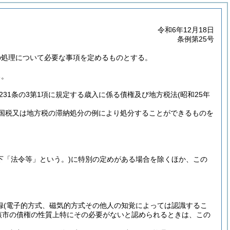
令和6年12月18日
条例第25号
の処理について必要な事項を定めるものとする。
る。
231条の3第1項に規定する歳入に係る債権及び地方税法
(昭和25年
り国税又は地方税の滞納処分の例により処分することができるものを
下「法令等」という。)
に特別の定めがある場合を除くほか、この
。
録
(電子的方式、磁気的方式その他人の知覚によっては認識するこ
該市の債権の性質上特にその必要がないと認められるときは、この