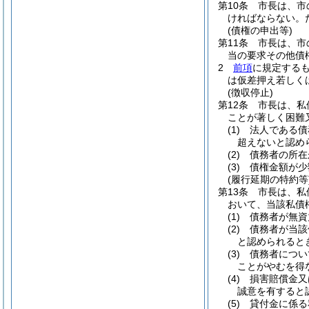
第10条
市長は、市
ければならない。
(債権の申出等)
第11条
市長は、市
当の要求その他債
2
前項
に規定する
は仮差押え若しく
(徴収停止)
第12条
市長は、私
ことが著しく困難
(1)
法人である債
超えないと認め
(2)
債務者の所在
(3)
債権金額が少
(履行延期の特約等
第13条
市長は、私
おいて、当該私債
(1)
債務者が無資
(2)
債務者が当該
と認められると
(3)
債務者につい
ことがやむを得
(4)
損害賠償金又
誠意を有すると
(5)
貸付金に係る