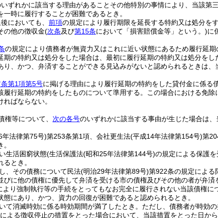
のいずれかに該当する理由があることその他特別の事情により、当該第
を一時に履行することが困難であるとき。
限後においても、
前項
の規定により履行期限を延長する特約又は処分を
その他の徴収金
(
次条
及び
第15条
において「損害賠償金等」という。)
に
条
の規定により債務者が無資力又はこれに近い状態にあるため履行延期
延期の特約又は処分をした場合は、最初に履行延期の特約又は処分をした
あり、かつ、弁済することができる見込みがないと認められるときは、
前条第1項第5号
に掲げる理由により履行延期の特約をした貸付金に係る
該履行延期の特約をしたものについて準用する。
この場合における免除
ければならない。
債権等について、
次の各号
のいずれかに該当する事由が生じた場合は、
6年法律第75号)
第253条第1項、会社更生法
(平成14年法律第154号)
第2
き。
い生活困窮状態
(生活保護法
(昭和25年法律第144号)
の規定による保護を
れるとき。
し、その債務について民法
(明治29年法律第89号)
第922条の規定によ
並びに他の債権に優先して弁済を受ける市の債権及びその他の者が弁済
により強制執行等の手続をとってもなお完全に履行されない当該債権に
状態にあり、かつ、資力の回復が困難であると認められるとき。
いて消滅時効に係る時効期間が満了したとき。
ただし、債務者が時効の
による徴収停止の措置をとった場合において、当該措置をとった日から