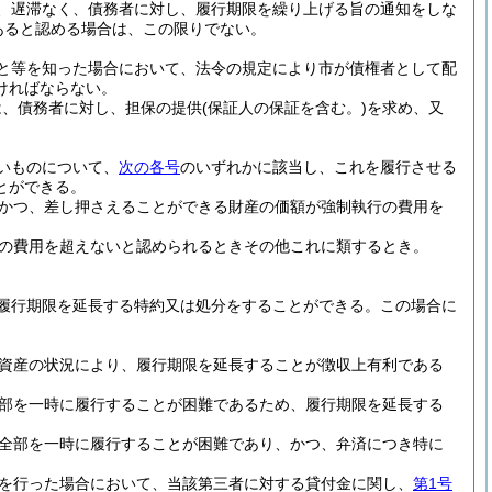
、遅滞なく、債務者に対し、履行期限を繰り上げる旨の通知をしな
あると認める場合は、この限りでない。
と等を知った場合において、法令の規定により市が債権者として配
ければならない。
は、債務者に対し、担保の提供
(保証人の保証を含む。)
を求め、又
いものについて、
次の各号
のいずれかに該当し、これを履行させる
とができる。
かつ、差し押さえることができる財産の価額が強制執行の費用を
の費用を超えないと認められるときその他これに類するとき。
履行期限を延長する特約又は処分をすることができる。
この場合に
資産の状況により、履行期限を延長することが徴収上有利である
部を一時に履行することが困難であるため、履行期限を延長する
全部を一時に履行することが困難であり、かつ、弁済につき特に
を行った場合において、当該第三者に対する貸付金に関し、
第1号