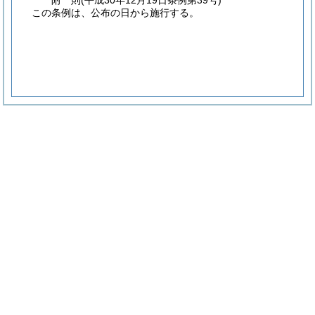
附
則
(平成30年12月19日
条例第39号)
この条例は、公布の日から施行する。