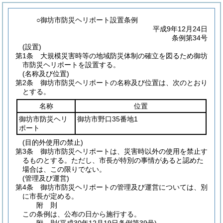
○御坊市防災ヘリポート設置条例
平成9年12月24日
条例第34号
(設置)
第1条
大規模災害時等の地域防災体制の確立を図るため御坊
市防災ヘリポートを設置する。
(名称及び位置)
第2条
御坊市防災ヘリポートの名称及び位置は、次のとおり
とする。
名称
位置
御坊市防災ヘリ
御坊市野口35番地1
ポート
(目的外使用の禁止)
第3条
御坊市防災ヘリポートは、災害時以外の使用を禁止す
るものとする。
ただし、市長が特別の事情があると認めた
場合は、この限りでない。
(管理及び運営)
第4条
御坊市防災ヘリポートの管理及び運営については、別
に市長が定める。
附
則
この条例は、公布の日から施行する。