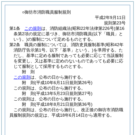
○御坊市消防職員服制規則
平成2年9月11日
規則第23号
第1条
この規則
は、消防組織法
(昭和22年法律第226号)
第16
条第2項の規定に基づき、御坊市消防職員
(以下「職員」と
いう。)
の服制について定めるものとする。
第2条
職員の服制については、消防吏員服制基準
(昭和42年
消防庁告示第1号。以下「基準」という。)
を準用する。
た
だし、基準に定める服制であっても必要に応じて当該服制
を変更し、又は基準に定めのないものであっても必要に応
じて服制として採用するものとする。
附
則
この規則
は、公布の日から施行する。
附
則
(平成10年6月11日
規則第26号)
この規則は、公布の日から施行する。
附
則
(平成13年5月23日
規則第27号)
この規則は、公布の日から施行する。
附
則
(平成18年8月21日
規則第36号)
この規則は、公布の日から施行し、改正後の御坊市消防職
員服制規則の規定は、平成18年6月14日から適用する。