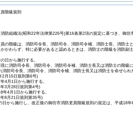
吏員階級規則
、消防組織法
(昭和22年法律第226号)
第16条第2項の規定に基づき、御
吏員の階級は、消防司令長、消防司令、消防司令補、消防士長、消防士
にかかわらず、特に必要があると認めるときは、消防士の階級を消防副
布の日から施行する。
際現に消防司令長、消防司令、消防司令補、消防士長又は消防士の階級
れ消防司令長、消防司令、消防司令補、消防士長又は消防士を命ぜられ
年2月15日
規則第6号)
7年4月1日から施行する。
8年3月28日
規則第4号)
8年4月1日から施行する。
8年8月21日
規則第35号)
の日から施行し、改正後の御坊市消防吏員階級規則の規定は、平成18年6