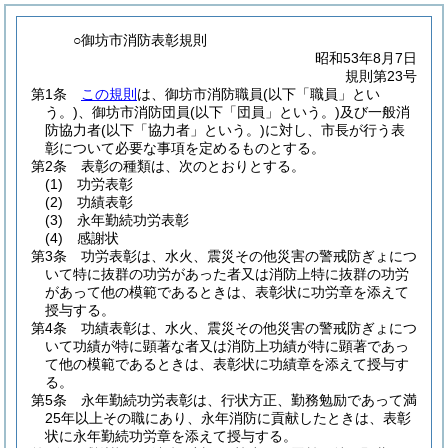
○御坊市消防表彰規則
昭和53年8月7日
規則第23号
第1条
この規則
は、御坊市消防職員
(以下「職員」とい
う。)
、御坊市消防団員
(以下「団員」という。)
及び一般消
防協力者
(以下「協力者」という。)
に対し、市長が行う表
彰について必要な事項を定めるものとする。
第2条
表彰の種類は、次のとおりとする。
(1)
功労表彰
(2)
功績表彰
(3)
永年勤続功労表彰
(4)
感謝状
第3条
功労表彰は、水火、震災その他災害の警戒防ぎょにつ
いて特に抜群の功労があった者又は消防上特に抜群の功労
があって他の模範であるときは、表彰状に功労章を添えて
授与する。
第4条
功績表彰は、水火、震災その他災害の警戒防ぎょにつ
いて功績が特に顕著な者又は消防上功績が特に顕著であっ
て他の模範であるときは、表彰状に功績章を添えて授与す
る。
第5条
永年勤続功労表彰は、行状方正、勤務勉励であって満
25年以上その職にあり、永年消防に貢献したときは、表彰
状に永年勤続功労章を添えて授与する。