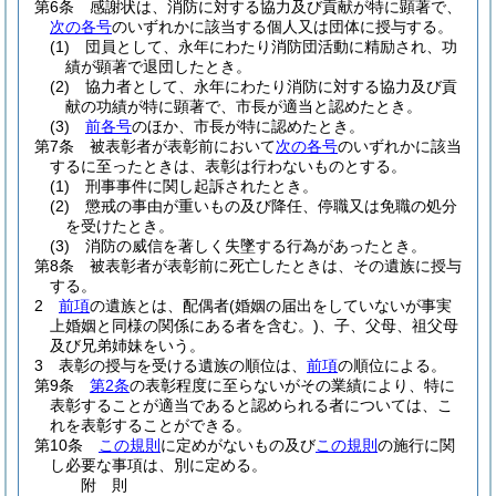
第6条
感謝状は、消防に対する協力及び貢献が特に顕著で、
次の各号
のいずれかに該当する個人又は団体に授与する。
(1)
団員として、永年にわたり消防団活動に精励され、功
績が顕著で退団したとき。
(2)
協力者として、永年にわたり消防に対する協力及び貢
献の功績が特に顕著で、市長が適当と認めたとき。
(3)
前各号
のほか、市長が特に認めたとき。
第7条
被表彰者が表彰前において
次の各号
のいずれかに該当
するに至ったときは、表彰は行わないものとする。
(1)
刑事事件に関し起訴されたとき。
(2)
懲戒の事由が重いもの及び降任、停職又は免職の処分
を受けたとき。
(3)
消防の威信を著しく失墜する行為があったとき。
第8条
被表彰者が表彰前に死亡したときは、その遺族に授与
する。
2
前項
の遺族とは、配偶者
(婚姻の届出をしていないが事実
上婚姻と同様の関係にある者を含む。)
、子、父母、祖父母
及び兄弟姉妹をいう。
3
表彰の授与を受ける遺族の順位は、
前項
の順位による。
第9条
第2条
の表彰程度に至らないがその業績により、特に
表彰することが適当であると認められる者については、こ
れを表彰することができる。
第10条
この規則
に定めがないもの及び
この規則
の施行に関
し必要な事項は、別に定める。
附
則