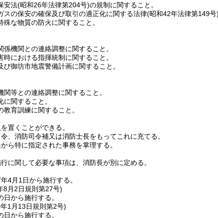
保安法
(昭和26年法律第204号)
の規制に関すること。
ガスの保安の確保及び取引の適正化に関する法律
(昭和42年法律第149号
特殊な物質の防火に関すること。
関係機関との連絡調整に関すること。
害時における指揮統制に関すること。
及び御坊市地震警備計画に関すること。
機関等との連絡調整に関すること。
化に関すること。
の教育訓練に関すること。
員を置くことができる。
司令、消防司令補又は消防士長をもってこれに充てる。
長から特に指定された事務を掌理する。
施行に関して必要な事項は、消防長が別に定める。
7年4月1日から施行する。
年8月2日
規則第27号)
の日から施行する。
0年1月13日
規則第2号)
の日から施行する。