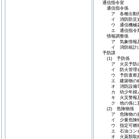
通信指令室
通信指令係
ア 各種出動
イ 消防防災
ウ 通信機械
エ 通信指令
情報調整係
ア 気象情報
イ 消防統計
予防課
(1)
予防係
ア 火災予防
イ 防火管理
ウ 予防査察
エ 建築物の
オ 消防設備
カ 幼少年婦
キ 火災警報
ク 他の係に
(2)
危険物係
ア 危険物の
イ 少量危険
ウ 指定可燃
エ 石油コン
オ 火薬類取