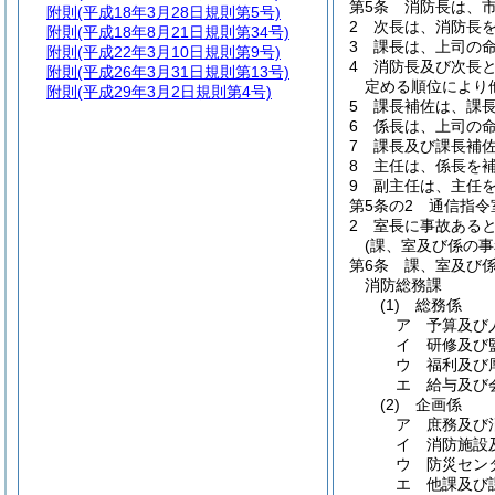
第5条
消防長は、
附則
(平成18年3月28日規則第5号)
2
次長は、消防長
附則
(平成18年8月21日規則第34号)
3
課長は、上司の
附則
(平成22年3月10日規則第9号)
4
消防長及び次長
附則
(平成26年3月31日規則第13号)
定める順位により
附則
(平成29年3月2日規則第4号)
5
課長補佐は、課
6
係長は、上司の
7
課長及び課長補
8
主任は、係長を
9
副主任は、主任
第5条の2
通信指令
2
室長に事故ある
(課、室及び係の事
第6条
課、室及び
消防総務課
(1)
総務係
ア 予算及び
イ 研修及び
ウ 福利及び
エ 給与及び
(2)
企画係
ア 庶務及び
イ 消防施設
ウ 防災セン
エ 他課及び