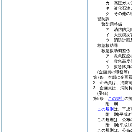
カ 高圧ガス
キ 液化石油
ク その他の
警防課
警防調整係
ア 消防防災
イ 大規模災
ウ 消防計画
救急救助課
救急救助調整係
ア 救急医療
イ 救急高度
ウ 救急隊員
(企画員の職務等)
第7条
本部に企画
2
企画員は、消防
3
企画員は、消防
(委任)
第8条
この規則
の
附
則
この規則
は、平成
附
則
(平成8
この規則は、公布
附
則
(平成1
この規則は、公布