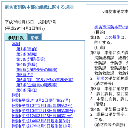
御坊市消防本部の組織に関する規則
○御坊市消防
平成7年2月15日 規則第7号
御坊市消防本部の組
(平成29年4月1日施行)
(目的)
第1条
この規則
は
条項目次
沿革
的とする。
本則
(組織)
第1条
(目的)
第2条
本部に次の
第2条
(組織)
消防総務課 総務
第3条
(消防長等)
予防課 予防係 
第4条
(階級)
警防課 警防調整
第5条
(消防長等の職務)
救急救助課 救急
第5条の2
2
前項
の消防総務
第6条
(課、室及び係の事務分掌)
(消防長等)
第7条
(企画員の職務等)
第3条
本部に消防
第8条
(委任)
2
課に課長、室に
附則
3
本部に次長、課
附則
(平成8年8月2日規則第27号)
(階級)
附則
(平成10年1月13日規則第2号)
第4条
消防長は消
附則
(平成10年12月8日規則第39号)
2
課長は消防司令
附則
(平成12年3月23日規則第1号)
てる。
附則
(平成14年3月8日規則第3号)
(消防長等の職務)
附則
(平成17年3月9日規則第10号)