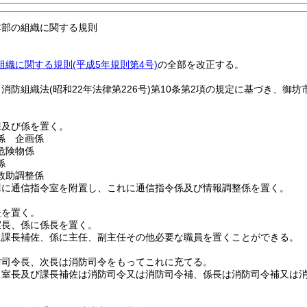
本部の組織に関する規則
織に関する規則(平成5年規則第4号)
の全部を改正する。
、消防組織法
(昭和22年法律第226号)
第10条第2項の規定に基づき、御坊
課及び係を置く。
係 企画係
危険物係
係
救助調整係
課に通信指令室を附置し、これに通信指令係及び情報調整係を置く。
長を置く。
室長、係に係長を置く。
に課長補佐、係に主任、副主任その他必要な職員を置くことができる。
防司令長、次長は消防司令をもってこれに充てる。
、室長及び課長補佐は消防司令又は消防司令補、係長は消防司令補又は