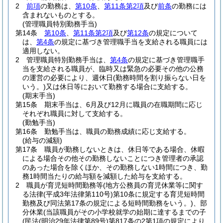
2
前項
の勤務は、
第10条
、
第11条第2項
及び
前条
の勤務には
含まれないものとする。
(管理職員特別勤務手当)
第14条
第10条
、
第11条第2項
及び
第12条
の規定について
は、
第4条
の規定に基づき管理職手当を支給される職員には
適用しない。
2
管理職員特別勤務手当は、
第4条
の規定に基づき管理職手
当を支給される職員が、臨時又は緊急の必要その他の公務
の運営の必要により、週休日
(勤務時間を割り振らない日を
いう。)
又は休日等において勤務する場合に支給する。
(期末手当)
第15条
期末手当は、6月及び12月に職員の在職期間に応じ
それぞれ職員に対して支給する。
(勤勉手当)
第16条
勤勉手当は、職員の勤務成績に応じ支給する。
(給与の減額)
第17条
職員が勤務しないときは、休日等である場合、休暇
による場合その他その勤務しないことにつき管理者の承認
のあった場合を除くほか、その勤務しない1時間につき、勤
務1時間当たりの給与額を減額した給与を支給する。
2
職員が育児短時間勤務等
(地方公務員の育児休業等に関す
る法律
(平成3年法律第110号)
第10条に規定する育児短時間
勤務及び同法第17条の規定による短時間勤務をいう。)
、部
分休業
(当該職員がその小学校就学の始期に達するまでの子
(民法
(明治29年法律第89号)
第817条の2第1項の規定により