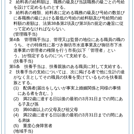
2
給料表の給料額は、職務の級及び当該職務の級ごとの号給
を設けて定めるものとする。
3
給料表の種類、給料表に定める職務の級及び号給の数並び
に各職務の級における最低の号給の給料額及び号給間の給
料額の差額は、法第38条第2項及び第3項の規定の趣旨に従
って定めなければならない。
(管理職手当)
第4条
管理職手当は、管理又は監督の地位にある職員の職の
うち、その特殊性に基づき御坊市水道事業及び御坊市下水
道事業の管理者の権限を行う市長
(以下「管理者」とい
う。)
が指定するものについて支給する。
(扶養手当)
第5条
扶養手当は、扶養親族のある職員に対して支給する。
2
扶養手当の支給については、次に掲げる者で他に生計の途
がなく主としてその職員の扶養を受けているものを扶養親
族とする。
(1)
配偶者
(届出をしないが事実上婚姻関係と同様の事情
にある者を含む。)
(2)
満22歳に達する日以後の最初の3月31日までの間にあ
る子及び孫
(3)
満60歳以上の父母及び祖父母
(4)
満22歳に達する日以後の最初の3月31日までの間にあ
る弟妹
(5)
重度心身障害者
(地域手当)