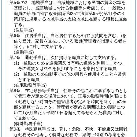
第5条の2
地域手当は、当該地域における民間の賃金水準を
基礎とし、当該地域における物価等を考慮して、一般職の
職員の給与に関する法律
(昭和25年法律第95号)
第11条の3
第1項に規定する地域手当の支給地域に在勤する職員に支給
する。
(住居手当)
第6条
住居手当は、自ら居住するため住宅
(貸間を含む。)
を
借り受け、家賃を支払っている職員
(管理者が指定する者を
除く。)
に対して支給する。
(通勤手当)
第7条
通勤手当は、次に掲げる職員に対して支給する。
(1)
通勤のため交通機関又は有料の道路を利用し、かつ、
その運賃又は料金を負担することを常例とする職員
(2)
通勤のため自動車その他の用具を使用することを常例
とする職員
(在宅勤務等手当)
第8条
在宅勤務等手当は、住居その他これに準ずるものとし
て管理者が定める場所において、正規の勤務時間
(休暇によ
り勤務しない時間その他管理者が定める時間を除く。)
の全
部を勤務することを、管理者が定める期間以上の期間につ
いて1か月当たり平均10日を超えて命ぜられた職員に対し
て支給する。
(特殊勤務手当)
第9条
特殊勤務手当は、著しく危険、不快、不健康又は困難
な勤務その他著しく特殊な勤務で、給与上特別の考慮を必