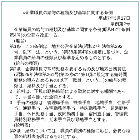
○企業職員の給与の種類及び基準に関する条例
平成7年3月27日
条例第2号
企業職員の給与の種類及び基準に関する条例(昭和42年条例
第4号)の全部を改正する。
(趣旨)
第1条
この条例は、地方公営企業法
(昭和27年法律第292
号。以下「法」という。)
第38条第4項の規定に基づき、企
業職員の給与の種類及び基準を定めるものとする。
(給与の種類)
第2条
企業職員で常時勤務を要するもの及び地方公務員法
(昭和25年法律第261号)
第22条の4第1項に規定する短時間
勤務の職を占めるもの
(以下「職員」という。)
の給与の種
類は、給料及び手当とする。
2
給料は、正規の勤務時間による勤務に対する報酬であっ
て、手当を除いた全額とする。
3
手当の種類は、管理職手当、扶養手当、地域手当、住居手
当、通勤手当、在宅勤務等手当、特殊勤務手当、超過勤務
手当、休日勤務手当、夜間勤務手当、宿日直手当、管理職
員特別勤務手当、期末手当及び勤勉手当とする。
(給料表)
第3条
給料については、職員の職務の種類に応じ、必要な種
類の給料表を設けるものとする。