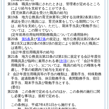
第18条
職員が休職にされたときは、管理者が定めるところ
により給与を支給することができる。
(育児休業の承認を受けた職員の給与)
第19条
地方公務員の育児休業等に関する法律第2条第1項の
承認を受けた職員には、育児休業をしている期間について
は、給与を支給しない。
ただし、期末手当及び勤勉手当に
ついては、この限りでない。
(定年前再任用短時間勤務職員についての適用除外)
第20条
第5条
及び
第7条
の規定は、地方公務員法第22条の4
第1項又は第22条の5第1項の規定により採用された職員に
は適用しない。
(会計年度任用職員等の給与)
第21条
地方公務員法第22条の2第1項に規定する会計年度任
用職員及び臨時に雇用される者
(
次項
において「会計年度任
用職員等」という。)
については、職員の給与との権衡を考
慮し、予算の範囲内で給与を支給する。
2
会計年度任用職員等の手当の種類は、通勤手当、特殊勤務
手当、超過勤務手当、休日勤務手当、夜間勤務手当、宿日
直手当、期末手当及び勤勉手当とする。
(委任)
第22条
この条例で定めるもののほか、この条例の施行に関
し必要な事項は、規程で定める。
附
則
この条例は、平成7年4月1日から施行する。