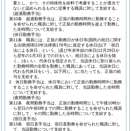
要とし、かつ、その特殊性を給料で考慮することが適当で
ないと認められるものに従事する職員に対して支給する。
(超過勤務手当)
第10条
超過勤務手当は、正規の勤務時間外に勤務すること
を命ぜられた職員に対して正規の勤務時間を超えて勤務し
た全時間について支給する。
(休日勤務手当)
第11条
職員には、正規の勤務日が休日等
(国民の祝日に関す
る法律
(昭和23年法律第178号)
に規定する休日
(以下「祝日
法による休日」という。)
及び年末年始の休日
(12月29日か
ら翌年の1月3日までの日をいい、祝日法による休日を除
く。)
をいい、代休日を指定されて、当該休日に割り振られ
た勤務時間の全部を勤務した職員にあっては、当該休日に
代わる代休日をいう。以下同じ。)
に当たっても、正規の給
与を支給する。
2
休日勤務手当は、休日等において正規の勤務時間中に勤務
することを命ぜられた職員に対して、当該勤務した全時間
について支給する。
(夜間勤務手当)
第12条
夜間勤務手当は、正規の勤務時間として午後10時か
ら翌日の午前5時までの間に勤務することを命ぜられた職員
に対して、その間に勤務した全時間について支給する。
(宿日直手当)
第13条
宿日直手当は、宿日直勤務を命ぜられた職員に対し
て、当該勤務について支給する。