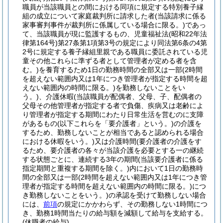
職員が当該職員との間における同項に規定する特別養子縁
組の成立について家庭裁判所に請求した者
(当該請求に係る
家事審判事件が裁判所に係属している場合に限る。)
であっ
て、当該職員が現に監護するもの、児童福祉法
(昭和22年法
律第164号)
第27条第1項第3号の規定により同法第6条の4第
2号に規定する養子縁組里親である職員に委託されている児
童その他これらに準ずる者として管理者が定める者を含
む。)
を養育するため1日の勤務時間の全部又は一部
(2時間
を超えない範囲内又は1年につき管理者が指定する時間を超
えない範囲内の時間に限る。)
を勤務しないことをい
う。)
、介護休暇
(当該職員が配偶者、父母、子、配偶者の
父母その他管理者が指定する者で負傷、疾病又は老齢によ
り管理者が指定する期間にわたり日常生活を営むのに支障
があるもの
(以下これらを「要介護者」という。)
の介護を
するため、勤務しないことが相当であると認められる場合
における休暇をいう。)
又は介護時間
(要介護者の介護をす
るため、要介護者の各々が当該介護を必要とする一の継続
する状態ごとに、連続する3年の期間
(当該要介護者に係る
指定期間と重複する期間を除く。)
内において1日の勤務時
間の全部又は一部
(2時間を超えない範囲内又は1年につき管
理者が指定する時間を超えない範囲内の時間に限る。)
につ
き勤務しないことをいう。)
の承認を受けて勤務しない場合
には、
前項
の規定にかかわらず、その勤務しない1時間につ
き、勤務1時間当たりの給与額を減額して給与を支給する。
(休職者の給与)