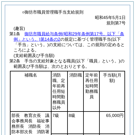
○御坊市職員管理職手当支給規則
昭和45年5月1日
規則第7号
(趣旨)
第1条
御坊市職員給与条例
(昭和29年条例第17号。以下「条
例」という。)
第14条の2
の規定に基づく管理職手当
(以下
「手当」という。)
の支給については、この規則の定めると
ころによる。
(支給範囲及び手当額)
第2条
手当の支給対象となる職員
(以下「職員」という。)
の
範囲及び手当額は、次のとおりとする。
補職名
消防
消防職
定年前
手当額
(月
職、定
再任用
額)
年前再
短時間
任用短
勤務職
時間勤
員
務職員
以外
部長 教育次長 議
7級
8級
65,000円
会事務局長 福祉事
務所長 消防長 消
防本部次長 消防署