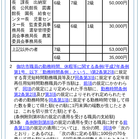
長 課長 出納室
6級
7級
2級
50,000円
長 公民館長 図書
館長 園長 給食セ
ンター長 児童セン
ター長 監査委員事
5級
6級
1級
30,000円
務局長 選挙管理委
員会事務局長 農業
委員会事務局長
上記以外の者
7級
53,000円
6級
35,000円
2
御坊市職員の勤務時間、休暇等に関する条例
(平成7年条例
第1号。以下「勤務時間条例」という。)
第2条第2項
に規定
する育児短時間勤務職員等及び
同条第3項
に規定する定年前
再任用短時間勤務職員の手当額は、
前項
の規定にかかわら
ず、
同項
の規定により定められた手当額に、
勤務時間条例
第2条第2項
及び
第3項
の規定によりそれぞれ定められたそ
の者の勤務時間を
同条第1項
に規定する勤務時間で除して得
た数を乗じて得た額
(その額に1円未満の端数が生じたとき
は、これを切り捨てた額)
とする。
(条例附則第8項の規定の適用を受ける職員の支給額)
第3条
条例附則第8項
の規定の適用を受ける職員に対する
前
条第1項
の規定の適用については、当分の間、
同項
中「次の
とおり」とあるのは、「次の表に定める額に100分の70を