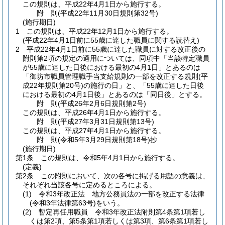
この規則は、平成22年4月1日から施行する。
附
則
(平成22年11月30日
規則第32号)
(施行期日)
1
この規則は、平成22年12月1日から施行する。
(平成22年4月1日前に55歳に達した職員に関する読替え)
2
平成22年4月1日前に55歳に達した職員に対する改正後の
附則第2項の規定の適用については、同項中「当該特定職員
が55歳に達した日後における最初の4月1日」とあるのは
「御坊市職員管理職手当支給規則の一部を改正する規則
(平
成22年規則第20号)
の施行の日」と、「55歳に達した日後
における最初の4月1日後」とあるのは「同日後」とする。
附
則
(平成26年2月6日
規則第2号)
この規則は、平成26年4月1日から施行する。
附
則
(平成27年3月31日
規則第13号)
この規則は、平成27年4月1日から施行する。
附
則
(令和5年3月29日
規則第18号)
抄
(施行期日)
第1条
この規則は、令和5年4月1日から施行する。
(定義)
第2条
この附則において、次の各号に掲げる用語の意義は、
それぞれ当該各号に定めるところによる。
(1)
令和3年改正法 地方公務員法の一部を改正する法律
(令和3年法律第63号)
をいう。
(2)
暫定再任用職員 令和3年改正法附則第4条第1項若し
くは第2項、第5条第1項若しくは第3項、第6条第1項若し