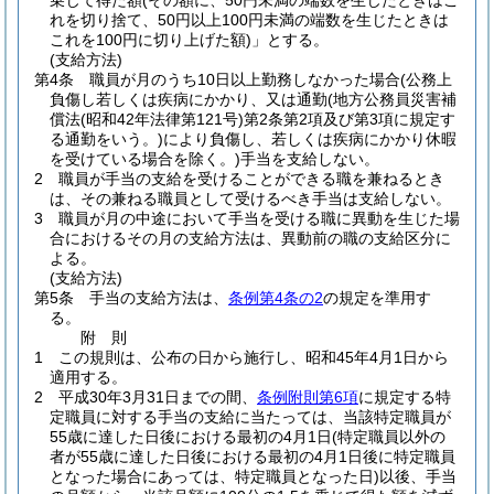
乗じて得た額
(その額に、50円未満の端数を生じたときはこ
れを切り捨て、50円以上100円未満の端数を生じたときは
これを100円に切り上げた額)
」とする。
(支給方法)
第4条
職員が月のうち10日以上勤務しなかった場合
(公務上
負傷し若しくは疾病にかかり、又は通勤
(地方公務員災害補
償法
(昭和42年法律第121号)
第2条第2項及び第3項に規定す
る通勤をいう。)
により負傷し、若しくは疾病にかかり休暇
を受けている場合を除く。)
手当を支給しない。
2
職員が手当の支給を受けることができる職を兼ねるとき
は、その兼ねる職員として受けるべき手当は支給しない。
3
職員が月の中途において手当を受ける職に異動を生じた場
合におけるその月の支給方法は、異動前の職の支給区分に
よる。
(支給方法)
第5条
手当の支給方法は、
条例第4条の2
の規定を準用す
る。
附
則
1
この規則は、公布の日から施行し、昭和45年4月1日から
適用する。
2
平成30年3月31日までの間、
条例附則第6項
に規定する特
定職員に対する手当の支給に当たっては、当該特定職員が
55歳に達した日後における最初の4月1日
(特定職員以外の
者が55歳に達した日後における最初の4月1日後に特定職員
となった場合にあっては、特定職員となった日)
以後、手当