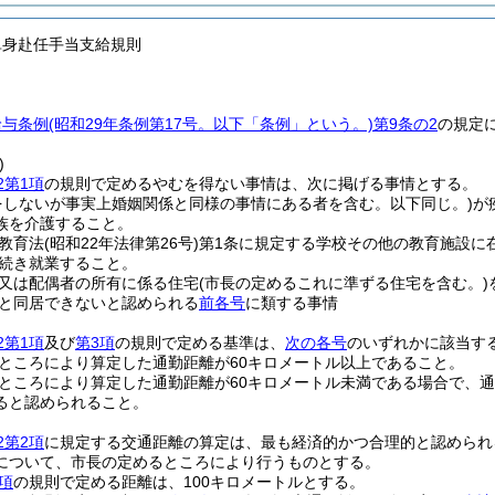
単身赴任手当支給規則
給与条例
(昭和29年条例第17号。以下「条例」という。)
第9条の2
の規定
)
2第1項
の規則で定めるやむを得ない事情は、次に掲げる事情とする。
をしないが事実上婚姻関係と同様の事情にある者を含む。以下同じ。)
が
族を介護すること。
教育法
(昭和22年法律第26号)
第1条に規定する学校その他の教育施設に
続き就業すること。
又は配偶者の所有に係る住宅
(市長の定めるこれに準ずる住宅を含む。)
と同居できないと認められる
前各号
に類する事情
2第1項
及び
第3項
の規則で定める基準は、
次の各号
のいずれかに該当す
ところにより算定した通勤距離が60キロメートル以上であること。
ところにより算定した通勤距離が60キロメートル未満である場合で、
ると認められること。
2第2項
に規定する交通距離の算定は、最も経済的かつ合理的と認められ
について、市長の定めるところにより行うものとする。
項
の規則で定める距離は、100キロメートルとする。