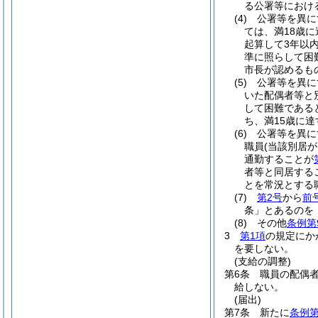
る公署等におけ
(4)
公署等を異に
ては、満18歳
起算して3年以
準に照らして困
市長が認めるも
(5)
公署等を異に
いた配偶者等と
して困難である
ち、満15歳に
(6)
公署等を異に
職員
(当該別居
通勤することが
者等と同居する
とを常況とする
(7)
第2号
から
前
条」とあるのを
(8)
その他
条例第
3
第1項
の規定にか
を要しない。
(支給の調整)
第6条
職員の配偶
給しない。
(届出)
第7条
新たに
条例第