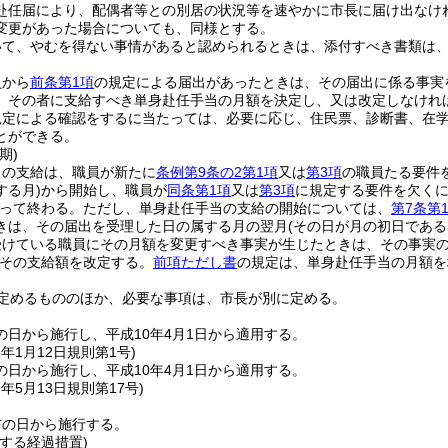
赴任届により、配偶者等との別居の状況等を速やかに市長に届け出なけ
変更があった場合についても、同様とする。
いて、やむを得ない事情があると認められるときは、添付すべき書類は
員から
前条第1項
の規定による届出があったときは、その届出に係る事実
、その者に支給すべき単身赴任手当の月額を決定し、又は改定しなけれ
規定による確認をするに当たっては、必要に応じ、住民票、診断書、在
とができる。
期)
当の支給は、職員が新たに
条例第9条の2第1項
又は
第3項
の職員たる要件
する月)
から開始し、職員が
同条第1項
又は
第3項
に規定する要件を欠く
って終わる。
ただし、単身赴任手当の支給の開始については、
第7条第
きは、その届出を受理した日の属する月の翌月
(その日が月の初日である
受けている職員にその月額を変更すべき事実が生じたときは、その事実
その支給額を改定する。
前項ただし書
の規定は、単身赴任手当の月額を
定めるもののほか、必要な事項は、市長が別に定める。
の日から施行し、平成10年4月1日から適用する。
1年1月12日
規則第1号)
の日から施行し、平成10年4月1日から適用する。
7年5月13日
規則第17号)
布の日から施行する。
する経過措置)