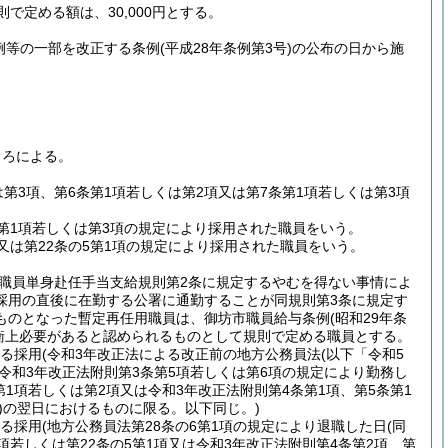
で定める額は、30,000円とする。
例等の一部を改正する条例
(平成28年条例第3号)
の公布の日から施
ころによる。
第3項、第6条第1項若しくは第2項又は第7条第1項若しくは第3項
条第1項若しくは第3項の規定により採用された職員をいう。
項又は第22条の5第1項の規定により採用された職員をいう。
職員単身赴任手当支給規則第2条に規定するやむを得ない事情によ
採用の直後に在勤する公署に通勤することが同規則第3条に規定す
ものとなった暫定再任用職員は、御坊市職員給与条例
(昭和29年条
権衡上必要があると認められるものとして規則で定める職員とする。
よる採用
(令和3年改正法による改正前の地方公務員法
(以下「令和5
は令和3年改正法附則第3条第5項若しくは第6項の規定により勤務し
第1項若しくは第2項又は令和3年改正法附則第4条第1項、第5条第1
)
の翌日におけるものに限る。以下同じ。)
よる採用
(地方公務員法第28条の6第1項の規定により退職した日
(同
項若しくは第22条の5第1項又は令和3年改正法附則第4条第2項、第