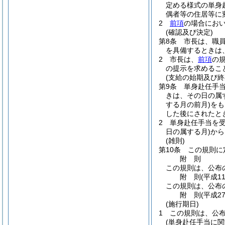
定める様式の単身
偶者等の住居等に
2
前項
の場合にお
(確認及び決定)
第8条
市長は、職
を具備するときは
2
市長は、
前項
の
の提示を求めるこ
(支給の始期及び終
第9条
単身赴任手
きは、その日の属
する月の前月)
をも
した後にされたと
2
単身赴任手当を
日の属する月)
から
(雑則)
第10条
この規則に
附
則
この規則は、公布
附
則
(平成1
この規則は、公布
附
則
(平成2
(施行期日)
1
この規則は、公
(単身赴任手当に関