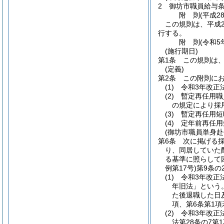
2
御坊市職員給与
附
則
(平成2
この規則は、平成2
行する。
附
則
(令和5
(施行期日)
第1条
この規則は、
(定義)
第2条
この附則に
(1)
令和3年改正
(2)
暫定再任用職
の規定により採
(3)
暫定再任用短
(4)
定年前再任用
(御坊市職員単身
第6条
次に掲げる
り、同居していた
る基準に照らして
例第17号)
第9条の
(1)
令和3年改正
年旧法」という。
た後退職した日及
項、第6条第1
(2)
令和3年改正
法第28条の7第