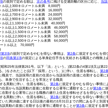
項
の規則で定める額は、
次の各号
に掲げる交通距離の区分に応じ、
当該
トル以上300キロメートル未満 8,000円
トル以上500キロメートル未満 16,000円
トル以上700キロメートル未満 24,000円
トル以上900キロメートル未満 32,000円
トル以上1,100キロメートル未満 40,000円
メートル以上1,300キロメートル未満 46,000円
メートル以上1,500キロメートル未満 52,000円
メートル以上2,000キロメートル未満 58,000円
メートル以上2,500キロメートル未満 64,000円
メートル以上 70,000円
)
2第3項
の規則で定めるやむを得ない事情は、
第2条
に規定するやむを得
項
の
同条第1項
の規定による単身赴任手当を支給される職員との権衡上
(昭和25年法律第261号。以下「法」という。)
第22条の4第1項又は第2
る。)
をされたこと
(以下「採用」という。)
に伴い、住居を移転し、
第2
た職員で、当該採用の直前の住居から当該採用の直後に在勤する公署に
ち、単身で生活することを常況とする職員
する異動に伴い、住居を移転し、
第2条
に規定するやむを得ない事情に
の住居から当該異動の直後に在勤する公署等に通勤することが
第3条
に
に在勤する公署等における職務の遂行上住居を移転せざるを得ないと市
する異動に伴い、住居を移転し、
第2条
に規定するやむを得ない事情に
ていた満18歳に達する日以後の最初の3月31日までの間にある子と別居
当該異動の直後に在勤する公署等に通勤することが
第3条
に規定する基