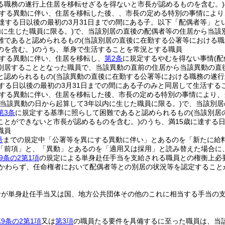
る職務の遂行上住居を移転せざるを得ないと市長が認めるものを含む。)
する異動に伴い、住居を移転した後、、市長の定める特別の事情により
に達する日以後の最初の3月31日までの間にある子。以下「配偶者等」とい
内に生じた職員に限る。)
で、当該別居の直後の配偶者等の住居から当該
難であると認められるもの
(当該別居の直後に在勤する公署等における
のを含む。)
のうち、単身で生活することを常況とする職員
する異動に伴い、住居を移転し、
第2条
に規定するやむを得ない事情
(
別居することとなった職員で、当該異動の直前の住居から当該異動の直
と認められるもの
(当該異動の直後に在勤する公署等における職務の遂行
達する日以後の最初の3月31日までの間にある子のみと同居して生活する
する異動に伴い、住居を移転した後、市長の定める特別の事情により、
が当該異動の日から起算して3年以内に生じた職員に限る。)
で、当該別居
第3条
に規定する基準に照らして困難であると認められるもの
(当該別
ことができないと市長が認めるものを含む。)
のうち、満15歳に達する
職員
号
までの規定中「公署等を異にする異動に伴い」とあるのを「新たに給
「前項」と、「異動」とあるのを「適用又は採用」と読み替えた場合に
9条の2第1項
の規定による単身赴任手当を支給される職員との権衡上必
かわらず、任命権者において配偶者等との別居の状況等を認定すること
者が単身赴任手当又は国、地方公共団体その他のこれに相当する手当の
9条の2第1項
又は
第3項
の職員たる要件を具備するに至った職員は、当