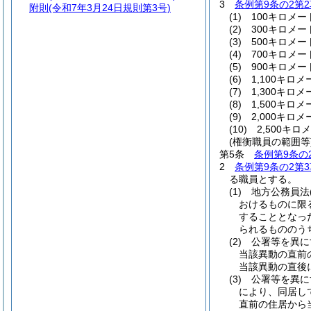
3
条例第9条の2第2
附則
(令和7年3月24日規則第3号)
(1)
100キロメー
(2)
300キロメー
(3)
500キロメー
(4)
700キロメー
(5)
900キロメー
(6)
1,100キロ
(7)
1,300キロ
(8)
1,500キロ
(9)
2,000キロ
(10)
2,500キロ
(権衡職員の範囲等
第5条
条例第9条の
2
条例第9条の2第3
る職員とする。
(1)
地方公務員法
おけるものに限
することとなっ
られるもののう
(2)
公署等を異に
当該異動の直前
当該異動の直後
(3)
公署等を異に
により、同居し
直前の住居から