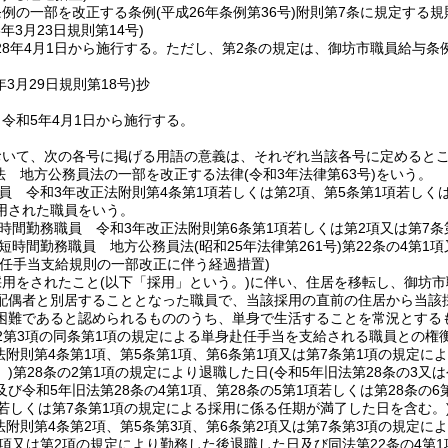
条例の一部を改正する条例
(平成26年条例第36号)
附則第7条に規定する規則
8年3月23日
規則第14号)
8年4月1日から施行する。
ただし、第2条の規定は、御坊市職員給与条
年3月29日
規則第18号)
抄
令和5年4月1日から施行する。
おいて、次の各号に掲げる用語の意義は、それぞれ当該各号に定めると
法 地方公務員法の一部を改正する法律
(令和3年法律第63号)
をいう。
員 令和3年改正法附則第4条第1項若しくは第2項、第5条第1項若しくは
用された職員をいう。
時間勤務職員 令和3年改正法附則第6条第1項若しくは第2項又は第7
短時間勤務職員 地方公務員法
(昭和25年法律第261号)
第22条の4第1
赴任手当支給規則の一部改正に伴う経過措置)
採用をされたこと
(以下「採用」という。)
に伴い、住居を移転し、御坊市
配偶者と別居することとなった職員で、当該採用の直前の住居から当該
困難であると認められるもののうち、単身で生活することを常況とする
2第3項の同条第1項の規定による単身赴任手当を支給される職員との
法附則第4条第1項、第5条第1項、第6条第1項又は第7条第1項の規定に
)
第28条の2第1項の規定により退職した日
(令和5年旧法第28条の3又
び令和5年旧法第28条の4第1項、第28条の5第1項若しくは第28条の6
項若しくは第7条第1項の規定による採用に係る任期が満了した日を含む。
法附則第4条第2項、第5条第3項、第6条第2項又は第7条第3項の規定に
1項又は第2項の規定により勤務した後退職した日及び同法第22条の4第1