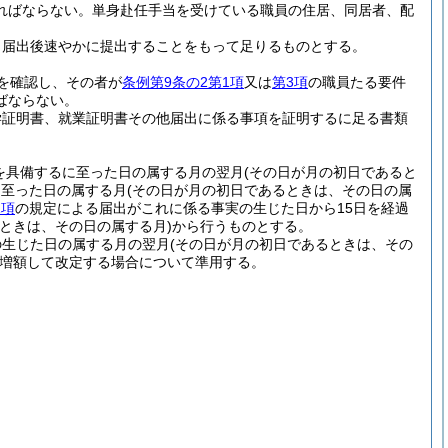
ればならない。
単身赴任手当を受けている職員の住居、同居者、配
、届出後速やかに提出することをもって足りるものとする。
を確認し、その者が
条例第9条の2第1項
又は
第3項
の職員たる要件
ばならない。
学証明書、就業証明書その他届出に係る事項を証明するに足る書類
を具備するに至った日の属する月の翌月
(その日が月の初日であると
に至った日の属する月
(その日が月の初日であるときは、その日の属
1項
の規定による届出がこれに係る事実の生じた日から15日を経過
ときは、その日の属する月)
から行うものとする。
の生じた日の属する月の翌月
(その日が月の初日であるときは、その
増額して改定する場合について準用する。