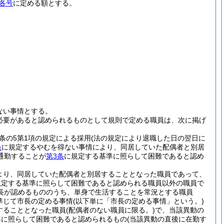
各号
に定める額とする。
ない事情とする。
必要があると認められるものとして規則で定める職員は、次に掲げ
2条の5第1項の規定による採用
(法の規定により退職した日の翌日に
条
に規定するやむを得ない事情により、同居していた配偶者と別居
通勤することが
第3条
に規定する基準に照らして困難であると認め
より、同居していた配偶者と別居することとなった職員であって、
規定する基準に照らして困難であると認められる職員以外の職員で
長が認めるもののうち、単身で生活することを常況とする職員
準じて市長の定める事情
(以下単に「市長の定める事情」という。)
することとなった職員
(配偶者のない職員に限る。)
で、当該異動の
準に照らして困難であると認められるもの
(当該異動の直後に在勤す