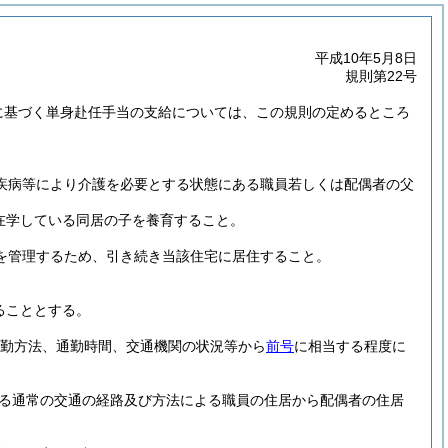
平成10年5月8日
規則第22号
に基づく単身赴任手当の支給については、この規則の定めるところ
疾病等により介護を必要とする状態にある職員若しくは配偶者の父
在学している同居の子を養育すること。
を管理するため、引き続き当該住宅に居住すること。
ることとする。
通勤方法、通勤時間、交通機関の状況等から
前号
に相当する程度に
る通常の交通の経路及び方法による職員の住居から配偶者の住居