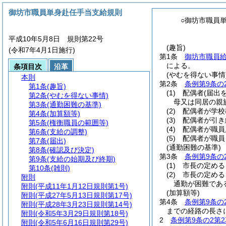
御坊市職員単身赴任手当支給規則
○御坊市職員
平成10年5月8日 規則第22号
(趣旨)
(令和7年4月1日施行)
第1条
御坊市職員
による。
条項目次
沿革
(やむを得ない事情
本則
第2条
条例第9条の
第1条
(趣旨)
(1)
配偶者
(届出
第2条
(やむを得ない事情)
母又は同居の親
第3条
(通勤困難の基準)
(2)
配偶者が学校
第4条
(加算額等)
(3)
配偶者が引き
第5条
(権衡職員の範囲等)
(4)
配偶者が職員
第6条
(支給の調整)
(5)
配偶者が職員
第7条
(届出)
(通勤困難の基準)
第8条
(確認及び決定)
第3条
条例第9条の
第9条
(支給の始期及び終期)
(1)
市長の定める
第10条
(雑則)
(2)
市長の定める
附則
通勤が困難であ
附則
(平成11年1月12日規則第1号)
(加算額等)
附則
(平成27年5月13日規則第17号)
第4条
条例第9条の
附則
(平成28年3月23日規則第14号)
までの経路の長さ
附則
(令和5年3月29日規則第18号)
2
条例第9条の2第2
附則
(令和5年6月16日規則第29号)