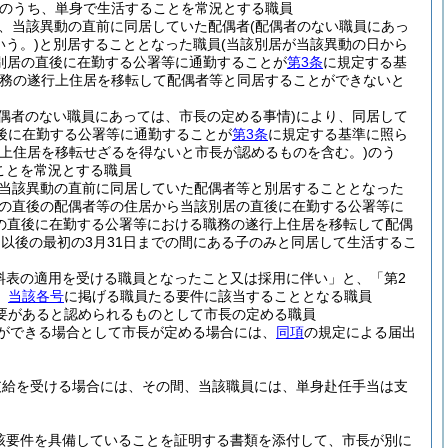
のうち、単身で生活することを常況とする職員
、当該異動の直前に同居していた配偶者
(配偶者のない職員にあっ
う。)
と別居することとなった職員
(当該別居が当該異動の日から
別居の直後に在勤する公署等に通勤することが
第3条
に規定する基
職務の遂行上住居を移転して配偶者等と同居することができないと
配偶者のない職員にあっては、市長の定める事情)
により、同居して
後に在勤する公署等に通勤することが
第3条
に規定する基準に照ら
上住居を移転せざるを得ないと市長が認めるものを含む。)
のう
ことを常況とする職員
当該異動の直前に同居していた配偶者等と別居することとなった
の直後の配偶者等の住居から当該別居の直後に在勤する公署等に
居の直後に在勤する公署等における職務の遂行上住居を移転して配偶
日以後の最初の3月31日までの間にある子のみと同居して生活するこ
料表の適用を受ける職員となったこと又は採用に伴い」と、「第2
、
当該各号
に掲げる職員たる要件に該当することとなる職員
要があると認められるものとして市長の定める職員
ができる場合として市長が定める場合には、
同項
の規定による届出
支給を受ける場合には、その間、当該職員には、単身赴任手当は支
該要件を具備していることを証明する書類を添付して、市長が別に