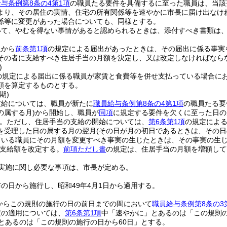
与条例第8条の4第1項
の職員たる要件を具備するに至った職員は、当該
より、その居住の実情、住宅の所有関係等を速やかに市長に届け出なけ
係等に変更があった場合についても、同様とする。
いて、やむを得ない事情があると認められるときは、添付すべき書類は
員から
前条第1項
の規定による届出があったときは、その届出に係る事実
その者に支給すべき住居手当の月額を決定し、又は改定しなければなら
)
の規定による届出に係る職員が家賃と食費等を併せ支払っている場合に
額を算定するものとする。
期)
支給については、職員が新たに
職員給与条例第8条の4第1項
の職員たる要
の属する月)
から開始し、職員が
同項
に規定する要件を欠くに至った日の
。
ただし、住居手当の支給の開始については、
第6条第1項
の規定による
を受理した日の属する月の翌月
(その日が月の初日であるときは、その日
ている職員にその月額を変更すべき事実の生じたときは、その事実の生
支給額を改定する。
前項ただし書
の規定は、住居手当の月額を増額して
実施に関し必要な事項は、市長が定める。
の日から施行し、昭和49年4月1日から適用する。
日からこの規則の施行の日の前日までの間において
職員給与条例第8条の3
定の適用については、
第6条第1項
中「速やかに」とあるのは「この規則
」とあるのは「この規則の施行の日から60日」とする。