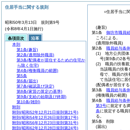
住居手当に関する規則
○住居手当に
昭和50年3月13日 規則第9号
(趣旨)
(令和8年4月1日施行)
第1条
御坊市職員
ころによる。
条項目次
沿革
(適用除外職員)
本則
第2条
職員給与条例
第1条
(趣旨)
(1)
地方公共団体
第2条
(適用除外職員)
号)
第9条の2各
第3条
(配偶者が居住するための住宅か
(2)
職員の扶養親
ら除く住宅)
当該職員の扶養
第4条
(権衡職員の範囲)
母で、職員の扶
第5条
て当該住宅に居
第6条
(届出)
(配偶者が居住す
第7条
(確認及び決定)
第3条
職員給与条例
第8条
(家賃の算定の基準)
(権衡職員の範囲)
第9条
(支給の始期及び終期)
第4条
職員給与条例
第10条
(雑則)
第3号
に規定する満
附則
条
に規定する職員
附則
(昭和52年12月21日規則第21号)
る。
附則
(昭和54年12月26日規則第17号)
第5条
削除
附則
(昭和56年12月23日規則第31号)
(届出)
附則
(昭和62年12月28日規則第24号)