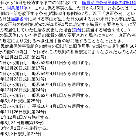
日から45日を経過するまでの間において、
職員給与条例第8条の3第1項
は、
同条第1項
中「これに係る事実の生じた日から15日」とあるのは「
条例の一部を改正する条例
(昭和62年条例第27号。以下「改正条例」とい
る日は
当該各号
に掲げる事由が生じた日の属する月の末日
(その事由が
る改正前の条例第8条の3第1項第1号に規定する職員たる要件を欠くに
の際居住していた住居を変更した場合
(
前号
に該当する場合を除く。)
の際居住していた住居の家賃の額が変更された場合において、改正条例
の規定により受けるべき住居手当の額に達することとなったとき。
国民健康保険事務組合の解散の日以前に旧住居手当に関する規則
(昭和5
その他の行為は、それぞれこの規則の相当規定によりなされたものとみ
2年12月21日
規則第21号)
の日から施行し、昭和52年4月1日から適用する。
4年12月26日
規則第17号)
の日から施行し、昭和54年4月1日から適用する。
6年12月23日
規則第31号)
の日から施行し、昭和56年4月1日から適用する。
2年12月28日
規則第24号)
の日から施行し、昭和62年4月1日から適用する。
0年5月8日
規則第25号)
の日から施行し、平成10年4月1日から適用する。
1年11月26日
規則第24号)
1年12月1日から施行する。
3年3月31日
規則第16号)
3年4月1日から施行する。
6年8月8日
規則第27号)