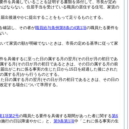
要件を具備していることを証明する書類を添付して、市長が定め
ればならない。
住居手当を受けている職員の居住する住宅、家賃の
、届出後速やかに提出することをもって足りるものとする。
を確認し、その者が
職員給与条例第8条の4第1項
の職員たる要件を
ない。
おいて家賃の額が明確でないときは、市長の定める基準に従って家
件を具備するに至った日の属する月の翌月
(その日が月の初日であ
属する月
(その日が月の初日であるときは、その日の属する月の前
届出がこれに係る事実の生じた日から15日を経過した後にされた
の属する月)
から行うものとする。
じた日の属する月の翌月
(その日が月の初日であるときは、その日の
改定する場合について準用する。
第1項第2号
の職員たる要件を具備する期間があった者に関する
第6
の施行の日以降速やかに」と、
第9条第1項
中「これに係る事実の生