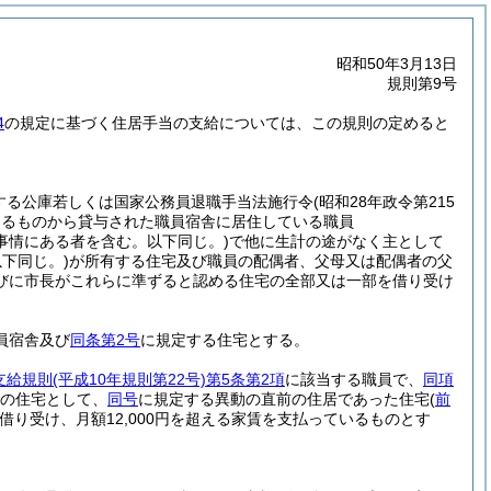
昭和50年3月13日
規則第9号
4
の規定に基づく住居手当の支給については、この規則の定めると
。
する公庫若しくは国家公務員退職手当法施行令
(昭和28年政令第215
めるものから貸与された職員宿舎に居住している職員
事情にある者を含む。以下同じ。)
で他に生計の途がなく主として
下同じ。)
が所有する住宅及び職員の配偶者、父母又は配偶者の父
びに市長がこれらに準ずると認める住宅の全部又は一部を借り受け
員宿舎及び
同条第2号
に規定する住宅とする。
支給規則
(平成10年規則第22号)
第5条第2項
に該当する職員で、
同項
めの住宅として、
同号
に規定する異動の直前の住居であった住宅
(
前
り受け、月額12,000円を超える家賃を支払っているものとす