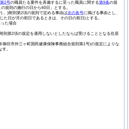
第2号
の職員たる要件を具備するに至った職員に関する
第9条
の規
この規則の施行の日から60日」とする。
う。)
附則第2項の規則で定める事由は
次の各号
に掲げる事由とし、
生じた日が月の初日であるときは、その日の前日)
とする。
至った場合
附則第2項の規定を適用しないとしたならば受けることとなる住居
0年御坊市外三ヶ町国民健康保険事務組合規則第1号)
の規定によりな
なす。