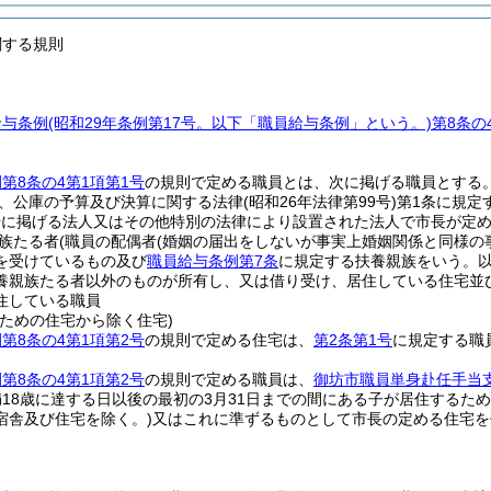
関する規則
給与条例
(昭和29年条例第17号。以下「職員給与条例」という。)
第8条の
第8条の4第1項第1号
の規則で定める職員とは、次に掲げる職員とする
、公庫の予算及び決算に関する法律
(昭和26年法律第99号)
第1条に規定
号に掲げる法人又はその他特別の法律により設置された法人で市長が定
族たる者
(職員の配偶者
(婚姻の届出をしないが事実上婚姻関係と同様の
を受けているもの及び
職員給与条例第7条
に規定する扶養親族をいう。以
養親族たる者以外のものが所有し、又は借り受け、居住している住宅並
住している職員
るための住宅から除く住宅)
第8条の4第1項第2号
の規則で定める住宅は、
第2条第1号
に規定する職
第8条の4第1項第2号
の規則で定める職員は、
御坊市職員単身赴任手当
18歳に達する日以後の最初の3月31日までの間にある子が居住するた
宿舎及び住宅を除く。)
又はこれに準ずるものとして市長の定める住宅を借