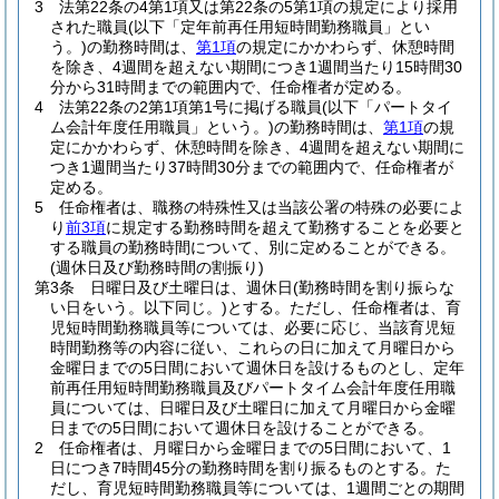
3
法第22条の4第1項又は第22条の5第1項の規定により採用
された職員
(以下「定年前再任用短時間勤務職員」とい
う。)
の勤務時間は、
第1項
の規定にかかわらず、休憩時間
を除き、4週間を超えない期間につき1週間当たり15時間30
分から31時間までの範囲内で、任命権者が定める。
4
法第22条の2第1項第1号に掲げる職員
(以下「パートタイ
ム会計年度任用職員」という。)
の勤務時間は、
第1項
の規
定にかかわらず、休憩時間を除き、4週間を超えない期間に
つき1週間当たり37時間30分までの範囲内で、任命権者が
定める。
5
任命権者は、職務の特殊性又は当該公署の特殊の必要によ
り
前3項
に規定する勤務時間を超えて勤務することを必要と
する職員の勤務時間について、別に定めることができる。
(週休日及び勤務時間の割振り)
第3条
日曜日及び土曜日は、週休日
(勤務時間を割り振らな
い日をいう。以下同じ。)
とする。
ただし、任命権者は、育
児短時間勤務職員等については、必要に応じ、当該育児短
時間勤務等の内容に従い、これらの日に加えて月曜日から
金曜日までの5日間において週休日を設けるものとし、定年
前再任用短時間勤務職員及びパートタイム会計年度任用職
員については、日曜日及び土曜日に加えて月曜日から金曜
日までの5日間において週休日を設けることができる。
2
任命権者は、月曜日から金曜日までの5日間において、1
日につき7時間45分の勤務時間を割り振るものとする。
た
だし、育児短時間勤務職員等については、1週間ごとの期間