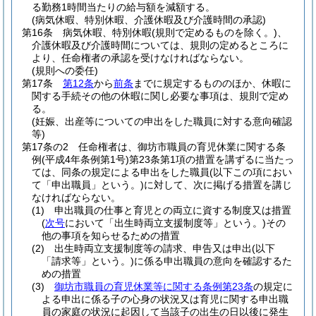
る勤務1時間当たりの給与額を減額する。
(病気休暇、特別休暇、介護休暇及び介護時間の承認)
第16条
病気休暇、特別休暇
(規則で定めるものを除く。)
、
介護休暇及び介護時間については、規則の定めるところに
より、任命権者の承認を受けなければならない。
(規則への委任)
第17条
第12条
から
前条
までに規定するもののほか、休暇に
関する手続その他の休暇に関し必要な事項は、規則で定め
る。
(妊娠、出産等についての申出をした職員に対する意向確認
等)
第17条の2
任命権者は、御坊市職員の育児休業に関する条
例
(平成4年条例第1号)
第23条第1項の措置を講ずるに当たっ
ては、同条の規定による申出をした職員
(以下この項におい
て「申出職員」という。)
に対して、次に掲げる措置を講じ
なければならない。
(1)
申出職員の仕事と育児との両立に資する制度又は措置
(
次号
において「出生時両立支援制度等」という。)
その
他の事項を知らせるための措置
(2)
出生時両立支援制度等の請求、申告又は申出
(以下
「請求等」という。)
に係る申出職員の意向を確認するた
めの措置
(3)
御坊市職員の育児休業等に関する条例第23条
の規定に
よる申出に係る子の心身の状況又は育児に関する申出職
員の家庭の状況に起因して当該子の出生の日以後に発生