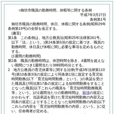
○御坊市職員の勤務時間、休暇等に関する条例
平成7年3月27日
条例第1号
御坊市職員の勤務時間、休日、休暇に関する条例(昭和29年
条例第19号)の全部を改正する。
(趣旨)
第1条
この条例は、地方公務員法
(昭和25年法律第261号。
以下「法」という。)
第24条第5項の規定に基づき、職員の
勤務時間、休日及び休暇に関し必要な事項を定めるものと
する。
(1週間の勤務時間)
第2条
職員の勤務時間は、休憩時間を除き、4週間を超えな
い期間につき1週間当たり38時間45分とする。
2
地方公務員の育児休業等に関する法律
(平成3年法律第110
号)
第10条第3項の規定により同条第1項に規定する育児短
時間勤務
(以下「育児短時間勤務」という。)
の承認を受け
た職員及び同法第17条の規定による短時間勤務をすること
となった職員
(以下これらの職員を「育児短時間勤務職員
等」という。)
の1週間当たりの勤務時間は、
前項
の規定に
かかわらず、当該承認を受けた育児短時間勤務の内容又は
同条の規定によりすることとなった短時間勤務の内容
(以下
これらの内容を「育児短時間勤務等の内容」という。)
に従
い、任命権者が定める。