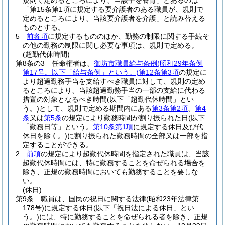
規則で定めるところにより、当該子を養育」とあるのは
「第15条第1項に規定する要介護者のある職員が、規則で
定めるところにより、当該要介護者を介護」と読み替える
ものとする。
5
前各項
に規定するもののほか、勤務の制限に関する手続そ
の他の勤務の制限に関し必要な事項は、規則で定める。
(超勤代休時間)
第8条の3
任命権者は、
御坊市職員給与条例
(昭和29年条例
第17号。以下「給与条例」という。)
第12条第3項
の規定に
より超過勤務手当を支給すべき職員に対して、規則の定め
るところにより、当該超過勤務手当の一部の支給に代わる
措置の対象となるべき時間
(以下「超勤代休時間」とい
う。)
として、規則で定める期間内にある
第3条第2項
、
第4
条
又は
第5条
の規定により勤務時間が割り振られた日
(以下
「勤務日等」という。
第10条第1項
に規定する休日及び代
休日を除く。)
に割り振られた勤務時間の全部又は一部を指
定することができる。
2
前項
の規定により超勤代休時間を指定された職員は、当該
超勤代休時間には、特に勤務することを命ぜられる場合を
除き、正規の勤務時間においても勤務することを要しな
い。
(休日)
第9条
職員は、国民の祝日に関する法律
(昭和23年法律第
178号)
に規定する休日
(以下「祝日法による休日」とい
う。)
には、特に勤務することを命ぜられる者を除き、正規