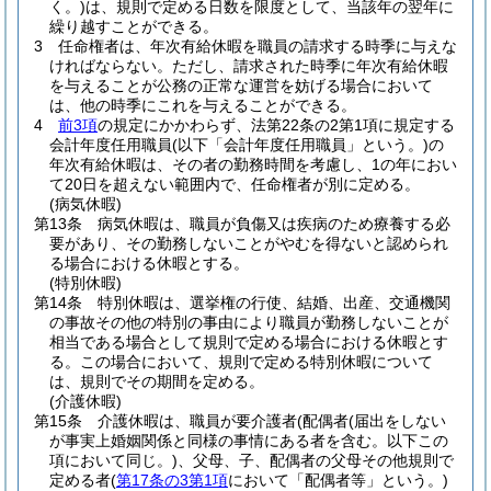
く。)
は、規則で定める日数を限度として、当該年の翌年に
繰り越すことができる。
3
任命権者は、年次有給休暇を職員の請求する時季に与えな
ければならない。
ただし、請求された時季に年次有給休暇
を与えることが公務の正常な運営を妨げる場合において
は、他の時季にこれを与えることができる。
4
前3項
の規定にかかわらず、法第22条の2第1項に規定する
会計年度任用職員
(以下「会計年度任用職員」という。)
の
年次有給休暇は、その者の勤務時間を考慮し、1の年におい
て20日を超えない範囲内で、任命権者が別に定める。
(病気休暇)
第13条
病気休暇は、職員が負傷又は疾病のため療養する必
要があり、その勤務しないことがやむを得ないと認められ
る場合における休暇とする。
(特別休暇)
第14条
特別休暇は、選挙権の行使、結婚、出産、交通機関
の事故その他の特別の事由により職員が勤務しないことが
相当である場合として規則で定める場合における休暇とす
る。
この場合において、規則で定める特別休暇について
は、規則でその期間を定める。
(介護休暇)
第15条
介護休暇は、職員が要介護者
(配偶者
(届出をしない
が事実上婚姻関係と同様の事情にある者を含む。以下この
項において同じ。)
、父母、子、配偶者の父母その他規則で
定める者
(
第17条の3第1項
において「配偶者等」という。)