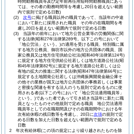
時間勤務職員等及び定年前再任用短時間勤務職員にあっ
ては、その者の勤務時間等を考慮し20日を超えない範囲
内で規則で定める日数)
(2)
次号
に掲げる職員以外の職員であって、当該年の中途
において新たに採用された職員 その年の在職期間を考
慮し20日を超えない範囲内で規則で定める日数
(3)
当該年の前年において地方公営企業等の労働関係に関
する法律
(昭和27年法律第289号。以下この号において
「地公労法」という。)
の適用を受ける職員、特別職に属
する地方公務員、御坊市以外の地方公共団体の職員、国
家公務員又は地方住宅供給公社法
(昭和40年法律第124号)
に規定する地方住宅供給公社若しくは地方道路公社法
(昭
和45年法律第82号)
に規定する地方道路公社若しくは公
有地の拡大の推進に関する法律
(昭和47年法律第66号)
に
規定する土地開発公社若しくは沖縄振興開発金融公庫そ
の他その業務が国又は地方公共団体の事務若しくは事業
と密接な関連を有する法人のうち規則で定めるものに使
用される者
(以下この号において「地公労法適用職員等」
という。)
であった者であって引き続き当該年に新たに職
員となったものその他規則で定める職員 地公労法適用
職員等としての在職期間及びその在職期間中における年
次有給休暇の残日数等を考慮し、20日に
次項
の規則で定
める日数を加えた日数を超えない範囲内で規則で定める
日数
2
年次有給休暇
(この項の規定により繰り越されたものを除