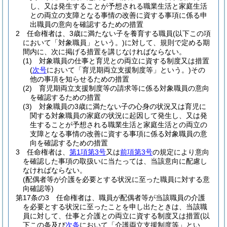
し、又は発生することが予想される職業生活と家庭生活
との両立の支障となる事情の改善に資する事項に係る申
出職員の意向を確認するための措置
2
任命権者は、3歳に満たない子を養育する職員
(以下この項
において「対象職員」という。)
に対して、規則で定める期
間内に、次に掲げる措置を講じなければならない。
(1)
対象職員の仕事と育児との両立に資する制度又は措置
(
次号
において「育児期両立支援制度等」という。)
その
他の事項を知らせるための措置
(2)
育児期両立支援制度等の請求等に係る対象職員の意向
を確認するための措置
(3)
対象職員の3歳に満たない子の心身の状況又は育児に
関する対象職員の家庭の状況に起因して発生し、又は発
生することが予想される職業生活と家庭生活との両立の
支障となる事情の改善に資する事項に係る対象職員の意
向を確認するための措置
3
任命権者は、
第1項第3号
又は
前項第3号
の規定により意向
を確認した事項の取扱いに当たっては、当該意向に配慮し
なければならない。
(配偶者等が介護を必要とする状況に至った職員に対する意
向確認等)
第17条の3
任命権者は、職員が配偶者等が当該職員の介護
を必要とする状況に至ったことを申し出たときは、当該職
員に対して、仕事と介護との両立に資する制度又は措置
(以
下この条及び
次条
において「介護両立支援制度等」とい