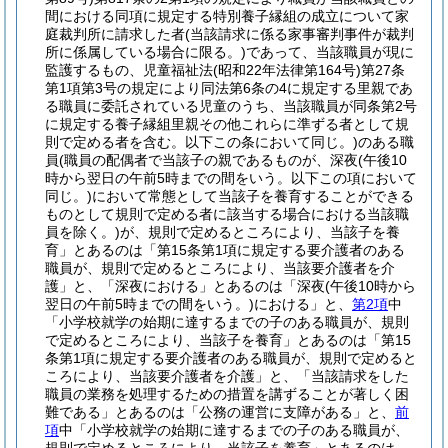
間における同項に規定する特別養子縁組の成立について家
庭裁判所に請求した者
(当該請求に係る家事審判事件が裁判
所に係属している場合に限る。)
であって、当該職員が現に
監護するもの、児童福祉法
(昭和22年法律第164号)
第27条
第1項第3号の規定により同法第6条の4に規定する里親であ
る職員に委託されている児童のうち、当該職員が同条第2号
に規定する養子縁組里親その他これらに準ずる者として規
則で定める者を含む。以下この条において同じ。)
のある職
員
(職員の配偶者で当該子の親であるものが、深夜
(午後10
時から翌日の午前5時までの間をいう。以下この項において
同じ。)
において常態として当該子を養育することができる
ものとして規則で定める者に該当する場合における当該職
員を除く。)
が、規則で定めるところにより、当該子を養
育」とあるのは「第15条第1項に規定する要介護者のある
職員が、規則で定めるところにより、当該要介護者を介
護」と、「深夜における」とあるのは「深夜
(午後10時から
翌日の午前5時までの間をいう。)
における」と、
第2項
中
「小学校就学の始期に達するまでの子のある職員が、規則
で定めるところにより、当該子を養育」とあるのは「第15
条第1項に規定する要介護者のある職員が、規則で定めると
ころにより、当該要介護者を介護」と、「当該請求をした
職員の業務を処理するための措置を講ずることが著しく困
難である」とあるのは「公務の運営に支障がある」と、
前
項
中「小学校就学の始期に達するまでの子のある職員が、