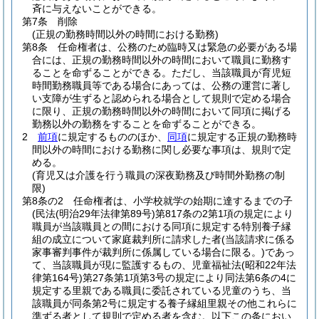
斉に与えないことができる。
第7条
削除
(正規の勤務時間以外の時間における勤務)
第8条
任命権者は、公務のため臨時又は緊急の必要がある場
合には、正規の勤務時間以外の時間において職員に勤務す
ることを命ずることができる。
ただし、当該職員が育児短
時間勤務職員等である場合にあっては、公務の運営に著し
い支障が生ずると認められる場合として規則で定める場合
に限り、正規の勤務時間以外の時間において同項に掲げる
勤務以外の勤務をすることを命ずることができる。
2
前項
に規定するもののほか、
同項
に規定する正規の勤務時
間以外の時間における勤務に関し必要な事項は、規則で定
める。
(育児又は介護を行う職員の深夜勤務及び時間外勤務の制
限)
第8条の2
任命権者は、小学校就学の始期に達するまでの子
(民法
(明治29年法律第89号)
第817条の2第1項の規定により
職員が当該職員との間における同項に規定する特別養子縁
組の成立について家庭裁判所に請求した者
(当該請求に係る
家事審判事件が裁判所に係属している場合に限る。)
であっ
て、当該職員が現に監護するもの、児童福祉法
(昭和22年法
律第164号)
第27条第1項第3号の規定により同法第6条の4に
規定する里親である職員に委託されている児童のうち、当
該職員が同条第2号に規定する養子縁組里親その他これらに
準ずる者として規則で定める者を含む。以下この条におい