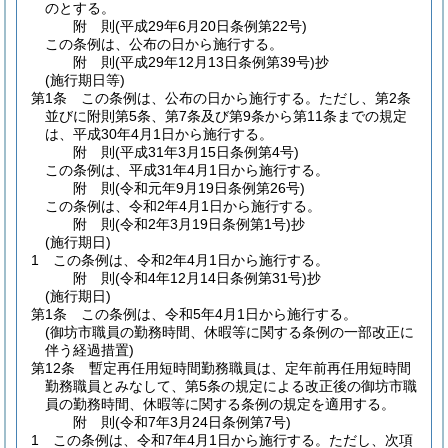
のとする。
附
則
(平成29年6月20日
条例第22号)
この条例は、公布の日から施行する。
附
則
(平成29年12月13日
条例第39号)
抄
(施行期日等)
第1条
この条例は、公布の日から施行する。
ただし、第2条
並びに附則第5条、第7条及び第9条から第11条までの規定
は、平成30年4月1日から施行する。
附
則
(平成31年3月15日
条例第4号)
この条例は、平成31年4月1日から施行する。
附
則
(令和元年9月19日
条例第26号)
この条例は、令和2年4月1日から施行する。
附
則
(令和2年3月19日
条例第1号)
抄
(施行期日)
1
この条例は、令和2年4月1日から施行する。
附
則
(令和4年12月14日
条例第31号)
抄
(施行期日)
第1条
この条例は、令和5年4月1日から施行する。
(御坊市職員の勤務時間、休暇等に関する条例の一部改正に
伴う経過措置)
第12条
暫定再任用短時間勤務職員は、定年前再任用短時間
勤務職員とみなして、第5条の規定による改正後の御坊市職
員の勤務時間、休暇等に関する条例の規定を適用する。
附
則
(令和7年3月24日
条例第7号)
1
この条例は、令和7年4月1日から施行する。
ただし、次項