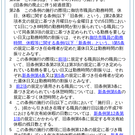
(旧条例の廃止に伴う経過措置)
第2条
この条例の施行の際現に御坊市職員の勤務時間、休
日、休暇に関する条例
(以下「旧条例」という。)
第2条第2
項本文の規定に基づき月曜日から金曜日までの5日間におい
て1日につき8時間の勤務時間が割り振られている職員につ
いて同条第3項の規定に基づき定められている勤務を要しな
い日又は勤務時間の割振りは、それぞれ
御坊市職員の勤務
時間、休暇等に関する条例
(以下「新条例」という。)
第5条
の規定に基づき任命権者が定めた週休日又は勤務時間の割
振りとみなす。
2
この条例施行の際現に
前項
に規定する職員以外の職員につ
いて、旧条例第2条第2項又は第3項の規定に基づき定めら
れている勤務を要しない日又は勤務時間の割振りは、それ
ぞれ
新条例第4条
又は
第5条
の規定に基づき任命権者が定め
た週休日又は勤務時間の割振りとみなす。
3
前2項
の規定が適用される職員について、旧条例第3条に
基づき定められている休憩時間については、
新条例第6条
の
規定に基づく休憩時間とみなす。
4
この条例の施行の日
(以下この項において「施行日」とい
う。)
前から引き続き在職する職員の施行日以後の平成7年
における年次有給休暇の日数については、
新条例第12条第
1項
の規定にかかわらず、旧条例第6条に規定する年次有給
休暇の残日数とする。
5
この条例の施行の際現に旧条例第12条の規定に基づき職