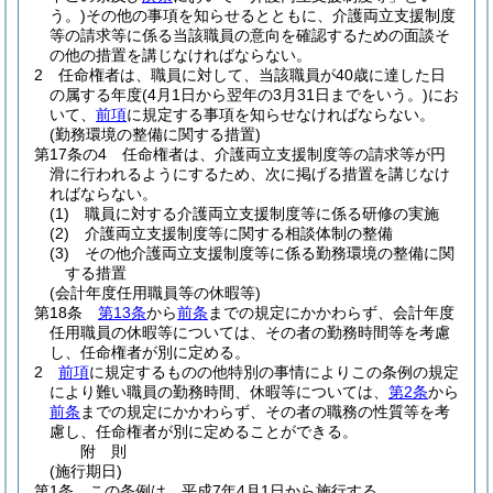
う。)
その他の事項を知らせるとともに、介護両立支援制度
等の請求等に係る当該職員の意向を確認するための面談そ
の他の措置を講じなければならない。
2
任命権者は、職員に対して、当該職員が40歳に達した日
の属する年度
(4月1日から翌年の3月31日までをいう。)
にお
いて、
前項
に規定する事項を知らせなければならない。
(勤務環境の整備に関する措置)
第17条の4
任命権者は、介護両立支援制度等の請求等が円
滑に行われるようにするため、次に掲げる措置を講じなけ
ればならない。
(1)
職員に対する介護両立支援制度等に係る研修の実施
(2)
介護両立支援制度等に関する相談体制の整備
(3)
その他介護両立支援制度等に係る勤務環境の整備に関
する措置
(会計年度任用職員等の休暇等)
第18条
第13条
から
前条
までの規定にかかわらず、会計年度
任用職員の休暇等については、その者の勤務時間等を考慮
し、任命権者が別に定める。
2
前項
に規定するものの他特別の事情によりこの条例の規定
により難い職員の勤務時間、休暇等については、
第2条
から
前条
までの規定にかかわらず、その者の職務の性質等を考
慮し、任命権者が別に定めることができる。
附
則
(施行期日)
第1条
この条例は、平成7年4月1日から施行する。