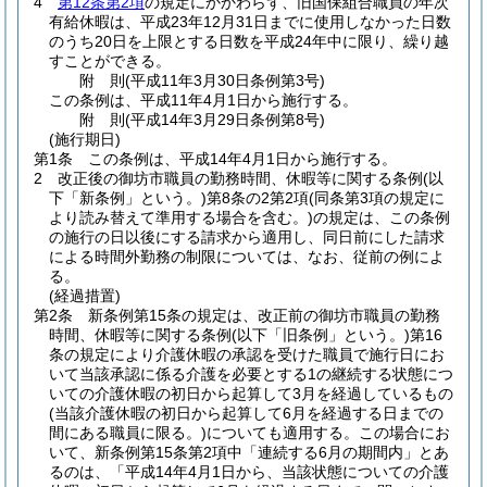
4
第12条第2項
の規定にかかわらず、旧国保組合職員の年次
有給休暇は、平成23年12月31日までに使用しなかった日数
のうち20日を上限とする日数を平成24年中に限り、繰り越
すことができる。
附
則
(平成11年3月30日
条例第3号)
この条例は、平成11年4月1日から施行する。
附
則
(平成14年3月29日
条例第8号)
(施行期日)
第1条
この条例は、平成14年4月1日から施行する。
2
改正後の御坊市職員の勤務時間、休暇等に関する条例
(以
下「新条例」という。)
第8条の2第2項
(同条第3項の規定に
より読み替えて準用する場合を含む。)
の規定は、この条例
の施行の日以後にする請求から適用し、同日前にした請求
による時間外勤務の制限については、なお、従前の例によ
る。
(経過措置)
第2条
新条例第15条の規定は、改正前の御坊市職員の勤務
時間、休暇等に関する条例
(以下「旧条例」という。)
第16
条の規定により介護休暇の承認を受けた職員で施行日にお
いて当該承認に係る介護を必要とする1の継続する状態につ
いての介護休暇の初日から起算して3月を経過しているもの
(当該介護休暇の初日から起算して6月を経過する日までの
間にある職員に限る。)
についても適用する。
この場合にお
いて、新条例第15条第2項中「連続する6月の期間内」とあ
るのは、「平成14年4月1日から、当該状態についての介護