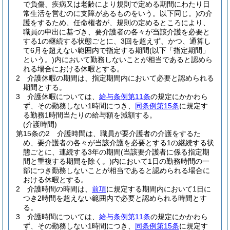
で負傷、疾病又は老齢により規則で定める期間にわたり日
常生活を営むのに支障があるものをいう。以下同じ。)
の介
護をするため、任命権者が、規則の定めるところにより、
職員の申出に基づき、要介護者の各々が当該介護を必要と
する1の継続する状態ごとに、3回を超えず、かつ、通算し
て6月を超えない範囲内で指定する期間
(以下「指定期間」
という。)
内において勤務しないことが相当であると認めら
れる場合における休暇とする。
2
介護休暇の期間は、指定期間内において必要と認められる
期間とする。
3
介護休暇については、
給与条例第11条
の規定にかかわら
ず、その勤務しない1時間につき、
同条例第15条
に規定す
る勤務1時間当たりの給与額を減額する。
(介護時間)
第15条の2
介護時間は、職員が要介護者の介護をするた
め、要介護者の各々が当該介護を必要とする1の継続する状
態ごとに、連続する3年の期間
(当該要介護者に係る指定期
間と重複する期間を除く。)
内において1日の勤務時間の一
部につき勤務しないことが相当であると認められる場合に
おける休暇とする。
2
介護時間の時間は、
前項
に規定する期間内において1日に
つき2時間を超えない範囲内で必要と認められる時間とす
る。
3
介護時間については、
給与条例第11条
の規定にかかわら
ず、その勤務しない1時間につき、
同条例第15条
に規定す