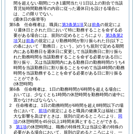
間を超えない期間につき1週間当たり1日以上の割合で当該
育児短時間勤務等の内容に従った週休日)
を設ける場合に
は、この限りでない。
(週休日の振替等)
第5条
任命権者は、職員に
第3条第1項
又は
前条
の規定によ
り週休日とされた日において特に勤務することを命ずる必
要がある場合には、規則の定めるところにより、
第3条第2
項
又は
前条
の規定により勤務時間が割り振られた日
(以下こ
の条において「勤務日」という。)
のうち規則で定める期間
内にある勤務日を週休日に変更して当該勤務日に割り振ら
れた勤務時間を当該勤務することを命ずる必要がある日に
割り振り、又は当該期間内にある勤務日の勤務時間のうち4
時間を当該勤務日に割り振ることをやめて当該4時間の勤務
時間を当該勤務することを命ずる必要がある日に割り振る
ことができる。
(休憩時間)
第6条
任命権者は、1日の勤務時間が6時間を超える場合に
おいては、少なくとも1時間の休憩時間を勤務時間の途中に
置かなければならない。
2
任命権者は、1日の勤務時間が6時間を超え8時間以下の場
合において、
前項
の規定によると職員の健康又は福祉に重
大な影響を及ぼすときは、規則の定めるところにより、
同
項
の休憩時間を45分以上1時間未満とすることができる。
3
第1項
の休憩時間は、職務の特殊性又は当該公署の特殊の
必要がある場合において、規則の定めるところにより、一