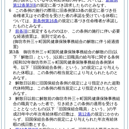
員が請求している年次有給休暇の時季については、
新条例
第12条第3項
の規定に基づき請求したものとみなす。
6
この条例の施行の際現に旧条例第13条の規定に基づき任
命権者又はその委任を受けた者の承認を受けている休暇に
ついては、
新条例第16条
の規定に基づき任命権者が承認し
たものとみなす。
7
前各項
に規定するもののほか、この条例の施行に伴い必要
な経過措置は、規則で定める。
(御坊市外三ヶ町国民健康保険事務組合の解散に伴う経過措
置)
第3条
御坊市外三ヶ町国民健康保険事務組合の解散の日
(以
下「解散日」という。)
以前に旧職員の給与等に関する条例
(昭和32年御坊市外三ヶ町国民健康保険事務組合条例第4
号。以下「旧国保組合条例」という。)
の規定により与えら
れた休暇は、この条例の相当規定により与えられたものと
みなす。
2
解散日以前に旧国保組合条例の規定により指定された超勤
代休時間は、この条例の相当規定により指定されたものと
みなす。
3
解散日以前に解散前の御坊市外三ヶ町国民健康保険事務組
合の職員であった者で、引き続きこの条例の適用を受ける
こととなったもの
(以下「旧国保組合職員」という。)
の平
成23年中の年次有給休暇の日数は、
第12条
の規定にかかわ
らず、旧国保組合条例の規定により与えられた年次有給休
暇の残日数とする。