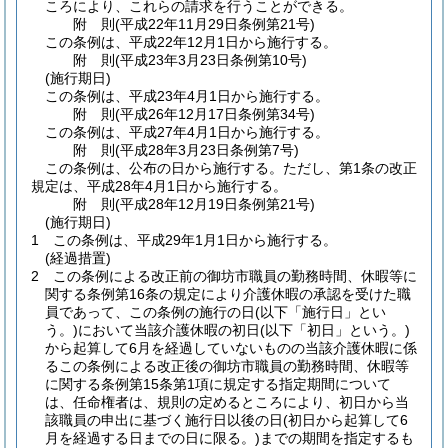
ころにより、これらの請求を行うことができる。
附
則
(平成22年11月29日
条例第21号)
この条例は、平成22年12月1日から施行する。
附
則
(平成23年3月23日
条例第10号)
(施行期日)
この条例は、平成23年4月1日から施行する。
附
則
(平成26年12月17日
条例第34号)
この条例は、平成27年4月1日から施行する。
附
則
(平成28年3月23日
条例第7号)
この条例は、公布の日から施行する。
ただし、第1条の改正
規定は、平成28年4月1日から施行する。
附
則
(平成28年12月19日
条例第21号)
(施行期日)
1
この条例は、平成29年1月1日から施行する。
(経過措置)
2
この条例による改正前の御坊市職員の勤務時間、休暇等に
関する条例第16条の規定により介護休暇の承認を受けた職
員であって、この条例の施行の日
(以下「施行日」とい
う。)
において当該介護休暇の初日
(以下「初日」という。)
から起算して6月を経過していないものの当該介護休暇に係
るこの条例による改正後の御坊市職員の勤務時間、休暇等
に関する条例第15条第1項に規定する指定期間について
は、任命権者は、規則の定めるところにより、初日から当
該職員の申出に基づく施行日以後の日
(初日から起算して6
月を経過する日までの日に限る。)
までの期間を指定するも