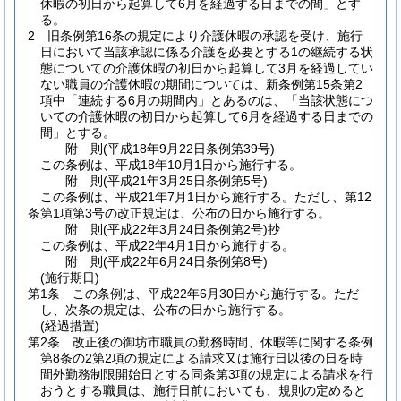
休暇の初日から起算して6月を経過する日までの間」とす
る。
2
旧条例第16条の規定により介護休暇の承認を受け、施行
日において当該承認に係る介護を必要とする1の継続する状
態についての介護休暇の初日から起算して3月を経過してい
ない職員の介護休暇の期間については、新条例第15条第2
項中「連続する6月の期間内」とあるのは、「当該状態につ
いての介護休暇の初日から起算して6月を経過する日までの
間」とする。
附
則
(平成18年9月22日
条例第39号)
この条例は、平成18年10月1日から施行する。
附
則
(平成21年3月25日
条例第5号)
この条例は、平成21年7月1日から施行する。
ただし、第12
条第1項第3号の改正規定は、公布の日から施行する。
附
則
(平成22年3月24日
条例第2号)
抄
この条例は、平成22年4月1日から施行する。
附
則
(平成22年6月24日
条例第8号)
(施行期日)
第1条
この条例は、平成22年6月30日から施行する。
ただ
し、次条の規定は、公布の日から施行する。
(経過措置)
第2条
改正後の御坊市職員の勤務時間、休暇等に関する条例
第8条の2第2項の規定による請求又は施行日以後の日を時
間外勤務制限開始日とする同条第3項の規定による請求を行
おうとする職員は、施行日前においても、規則の定めると