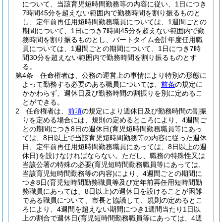
について、当該育児短時間勤務等の内容に従い、1日につき
7時間45分を超えない範囲内で勤務時間を割り振るものと
し、定年前再任用短時間勤務職員については、1週間ごとの
期間について、1日につき7時間45分を超えない範囲内で勤
務時間を割り振るものとし、パートタイム会計年度任用職
員については、1週間ごとの期間について、1日につき7時
間30分を超えない範囲内で勤務時間を割り振るものとす
る。
第4条
任命権者は、公務の運営上の事情により特別の形態に
よって勤務する必要のある職員については、
前条
の規定に
かかわらず、週休日及び勤務時間の割振りを別に定めるこ
とができる。
2
任命権者は、
前項
の規定により週休日及び勤務時間の割振
りを定める場合には、規則の定めるところにより、4週間ご
との期間につき8日の週休日
(育児短時間勤務職員等にあっ
ては、8日以上で当該育児短時間勤務等の内容に従った週休
日、定年前再任用短時間勤務職員にあっては、8日以上の週
休日)
を設けなければならない。
ただし、職務の特殊性又は
当該公署の特殊の必要
(育児短時間勤務職員等にあっては、
当該育児短時間勤務等の内容)
により、4週間ごとの期間に
つき8日
(育児短時間勤務職員等及び定年前再任用短時間勤
務職員にあっては、8日以上)
の週休日を設けることが困難
である職員について、市長と協議して、規則の定めるとこ
ろにより、4週間を超えない期間につき1週間当たり1日以
上の割合で週休日
(育児短時間勤務職員等にあっては、4週