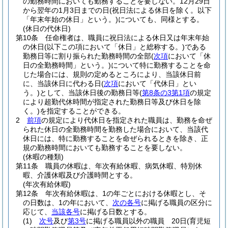
の勤務時間においても勤務することを要しない。
12月29日
から翌年の1月3日までの日
(祝日法による休日を除く。以下
「年末年始の休日」という。)
についても、同様とする。
(休日の代休日)
第10条
任命権者は、職員に祝日法による休日又は年末年始
の休日
(以下この項において「休日」と総称する。)
である
勤務日等に割り振られた勤務時間の全部
(
次項
において「休
日の全勤務時間」という。)
について特に勤務することを命
じた場合には、規則の定めるところにより、当該休日前
に、当該休日に代わる日
(
次項
において「代休日」とい
う。)
として、当該休日後の勤務日等
(
第8条の3第1項
の規定
により超勤代休時間が指定された勤務日等及び休日を除
く。)
を指定することができる。
2
前項
の規定により代休日を指定された職員は、勤務を命ぜ
られた休日の全勤務時間を勤務した場合において、当該代
休日には、特に勤務することを命ぜられるときを除き、正
規の勤務時間においても勤務することを要しない。
(休暇の種類)
第11条
職員の休暇は、年次有給休暇、病気休暇、特別休
暇、介護休暇及び介護時間とする。
(年次有給休暇)
第12条
年次有給休暇は、1の年ごとにおける休暇とし、そ
の日数は、1の年において、
次の各号
に掲げる職員の区分に
応じて、
当該各号
に掲げる日数とする。
(1)
次号
及び
第3号
に掲げる職員以外の職員 20日
(育児短