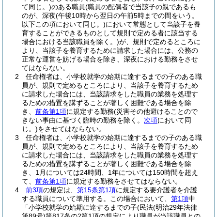
て同じ。)
のある職員
(職員の配偶者で当該子の親であるも
のが、深夜
(午後10時から翌日の午前5時までの間をいう。
以下この項において同じ。)
において常態として当該子を養
育することができるものとして規則で定める者に該当する
場合における当該職員を除く。)
が、規則で定めるところに
より、当該子を養育するために請求した場合には、公務の
正常な運営を妨げる場合を除き、深夜における勤務をさせ
てはならない。
2
任命権者は、小学校就学の始期に達するまでの子のある職
員が、規則で定めるところにより、当該子を養育するため
に請求した場合には、当該請求をした職員の業務を処理す
るための措置を講ずることが著しく困難である場合を除
き、
前条第1項
に規定する勤務
(災害その他避けることので
きない事由に基づく臨時の勤務を除く。
次項
において同
じ。)
をさせてはならない。
3
任命権者は、小学校就学の始期に達するまでの子のある職
員が、規則で定めるところにより、当該子を養育するため
に請求した場合には、当該請求をした職員の業務を処理す
るための措置を講ずることが著しく困難である場合を除
き、1月については24時間、1年については150時間を超え
て、
前条第1項
に規定する勤務をさせてはならない。
4
前3項
の規定は、
第15条第1項
に規定する要介護者を介護
する職員について準用する。
この場合において、
第1項
中
「小学校就学の始期に達するまでの子
(民法
(明治29年法律
第89号)
第817条の2第1項の規定により職員が当該職員との