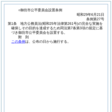
○御坊市公平委員会設置条例
昭和29年6月21日
条例第27号
第1条
地方公務員法
(昭和25年法律第261号)
の完全な実施を
確保しその目的を達成するため同法第7条第3項の規定に基
づき御坊市公平委員会を設置する。
附
則
この条例
は、公布の日から施行する。