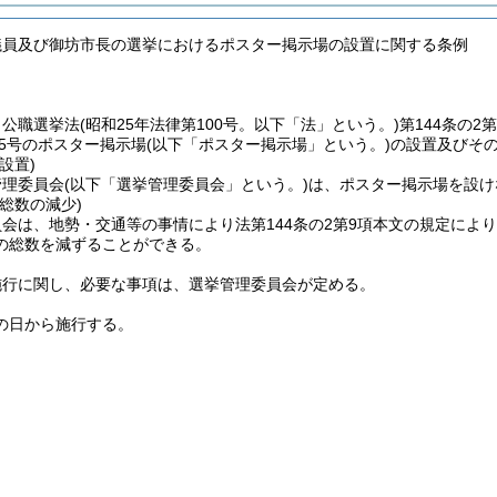
議員及び御坊市長の選挙におけるポスター掲示場の設置に関する条例
、公職選挙法
(昭和25年法律第100号。以下「法」という。)
第144条の
第5号のポスター掲示場
(以下「ポスター掲示場」という。)
の設置及びそ
設置)
管理委員会
(以下「選挙管理委員会」という。)
は、ポスター掲示場を設け
総数の減少)
会は、地勢・交通等の事情により法第144条の2第9項本文の規定によ
の総数を減ずることができる。
施行に関し、必要な事項は、選挙管理委員会が定める。
の日から施行する。