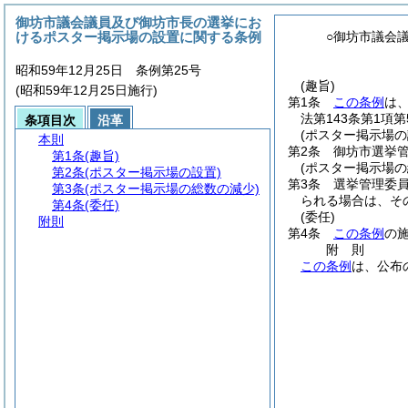
御坊市議会議員及び御坊市長の選挙にお
けるポスター掲示場の設置に関する条例
○御坊市議会
昭和59年12月25日 条例第25号
(趣旨)
(昭和59年12月25日施行)
第1条
この条例
は
法第143条第1項
条項目次
沿革
(ポスター掲示場の
本則
第2条
御坊市選挙
第1条
(趣旨)
(ポスター掲示場の
第2条
(ポスター掲示場の設置)
第3条
選挙管理委員
第3条
(ポスター掲示場の総数の減少)
られる場合は、そ
第4条
(委任)
(委任)
附則
第4条
この条例
の
附
則
この条例
は、公布