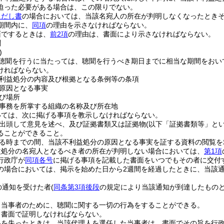
迫った必要がある場合は、この限りでない。
ただし書
の場合においては、当該名宛人の所在が判明しなくなったとき
期間内に、
同項
の理由を示さなければならない。
面でするときは、
前2項
の理由は、書面により示さなければならない。
聞
)
聴聞を行うに当たっては、聴聞を行うべき期日までに相当な期間をおい
ければならない。
利益処分の内容及び根拠となる条例等の条項
原因となる事実
び場所
事務を所掌する組織の名称及び所在地
いては、次に掲げる事項を教示しなければならない。
出頭して意見を述べ、及び証拠書類又は証拠物
(以下「証拠書類等」とい
ることができること。
る時までの間、当該不利益処分の原因となる事実を証する資料の閲覧を
益処分の名宛人となるべき者の所在が判明しない場合においては、
第1項
行政庁が
同項各号
に掲げる事項を記載した書面をいつでもその者に交付
の場合においては、掲示を始めた日から2週間を経過したときに、当該
の通知を受けた者
(
同条第3項後段
の規定により当該通知が到達したものと
。
、当事者のために、聴聞に関する一切の行為をすることができる。
、書面で証明しなければならない。
格を失ったときは、当該代理人を選任した当事者は、書面でその旨を行