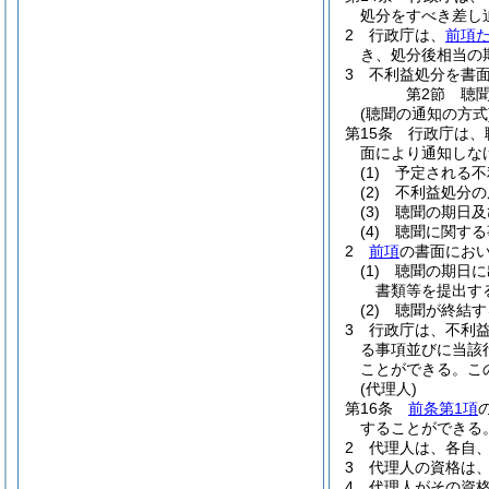
処分をすべき差し
2
行政庁は、
前項
き、処分後相当の
3
不利益処分を書
第2節
聴
(聴聞の通知の方式
第15条
行政庁は、
面により通知しな
(1)
予定される不
(2)
不利益処分の
(3)
聴聞の期日及
(4)
聴聞に関する
2
前項
の書面にお
(1)
聴聞の期日に
書類等を提出す
(2)
聴聞が終結す
3
行政庁は、不利
る事項並びに当該
ことができる。
こ
(代理人)
第16条
前条第1項
することができる
2
代理人は、各自
3
代理人の資格は
4
代理人がその資