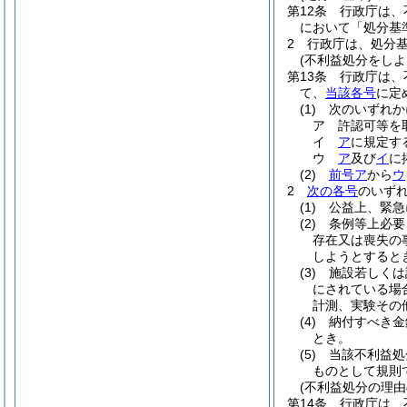
第12条
行政庁は、
において「処分基
2
行政庁は、処分
(不利益処分をしよ
第13条
行政庁は、
て、
当該各号
に定
(1)
次のいずれか
ア
許認可等を
イ
ア
に規定す
ウ
ア
及び
イ
に
(2)
前号ア
から
ウ
2
次の各号
のいず
(1)
公益上、緊急
(2)
条例等上必要
存在又は喪失の
しようとすると
(3)
施設若しくは
にされている場
計測、実験その
(4)
納付すべき金
とき。
(5)
当該不利益処
ものとして規則
(不利益処分の理由
第14条
行政庁は、