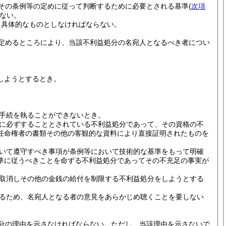
その条例等の定めに従って判断するために必要とされる基準
(
次項
ない。
り具体的なものとしなければならない。
定めるところにより、当該不利益処分の名宛人となるべき者につい
しようとするとき。
手続を執ることができないとき。
に必ずすることとされている不利益処分であって、その資格の不
任命権者の書類その他の客観的な資料により直接証明されたものを
いて遵守すべき事項が条例等において技術的な基準をもって明確
準に従うべきことを命ずる不利益処分であってその不充足の事実が
取消しその他の金銭の給付を制限する不利益処分をしようとする
るため、名宛人となる者の意見をあらかじめ聴くことを要しない
分の理由を示さなければならない。
ただし、当該理由を示さないで