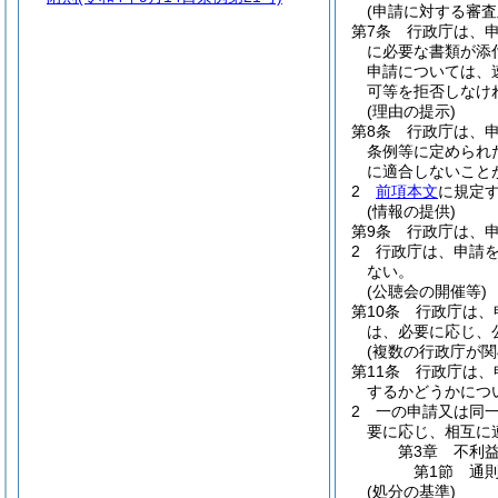
(申請に対する審査
第7条
行政庁は、
に必要な書類が添
申請については、
可等を拒否しなけ
(理由の提示)
第8条
行政庁は、
条例等に定められ
に適合しないこと
2
前項本文
に規定
(情報の提供)
第9条
行政庁は、
2
行政庁は、申請
ない。
(公聴会の開催等)
第10条
行政庁は、
は、必要に応じ、
(複数の行政庁が関
第11条
行政庁は、
するかどうかにつ
2
一の申請又は同
要に応じ、相互に
第3章
不利
第1節
通
(処分の基準)