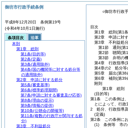
御坊市行政手続条例
○御坊市行政
平成8年12月20日 条例第19号
目次
(令和4年10月1日施行)
第1章
総則
(第1
第2章
申請に対
条項目次
沿革
第3章
不利益処
本則
第1節
通則
(第
第1章
総則
第2節
聴聞
(第
第1条
(目的等)
第3節
弁明の
第2条
(定義)
第4章
行政指導
(
第3条
(適用除外)
第4章の2
処分等
第4条
(国の機関等に対する処分等
第5章
届出
(第38
の適用除外)
第6章
補則
(第39
第2章
申請に対する処分
附則
第5条
(審査基準)
第1章
総則
第6条
(標準処理期間)
(目的等)
第7条
(申請に対する審査及び応答)
第1条
この条例は
第8条
(理由の提示)
とによって、行政
第9条
(情報の提供)
2
処分、行政指導
第10条
(公聴会の開催等)
(定義)
第11条
(複数の行政庁が関与する処
第2条
この条例に
分)
(1)
条例等 市の
第3章
不利益処分