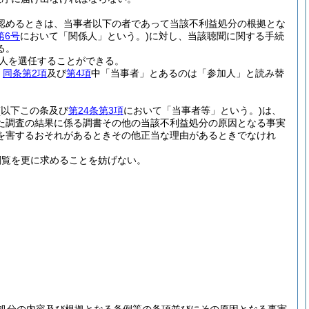
認めるときは、当事者以下の者であって当該不利益処分の根拠とな
第6号
において「関係人」という。)
に対し、当該聴聞に関する手続
る。
人を選任することができる。
、
同条第2項
及び
第4項
中「当事者」とあるのは「参加人」と読み替
(以下この条及び
第24条第3項
において「当事者等」という。)
は、
た調査の結果に係る調書その他の当該不利益処分の原因となる事実
を害するおそれがあるときその他正当な理由があるときでなけれ
閲覧を更に求めることを妨げない。