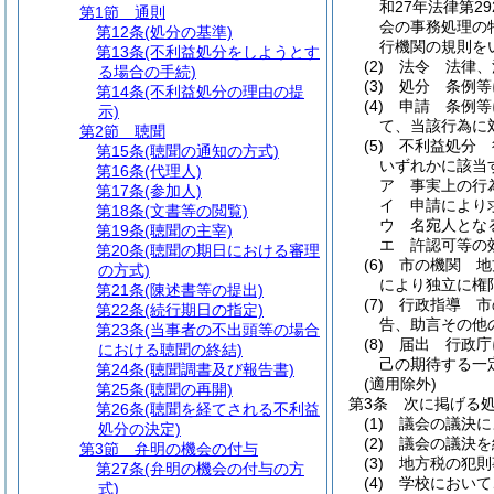
和27年法律第29
第1節
通則
会の事務処理の
第12条
(処分の基準)
行機関の規則を
第13条
(不利益処分をしようとす
(2)
法令 法律、
る場合の手続)
(3)
処分 条例等
第14条
(不利益処分の理由の提
(4)
申請 条例等
示)
て、当該行為に
第2節
聴聞
(5)
不利益処分 
第15条
(聴聞の通知の方式)
いずれかに該当
第16条
(代理人)
ア
事実上の行
第17条
(参加人)
イ
申請により
第18条
(文書等の閲覧)
ウ
名宛人とな
第19条
(聴聞の主宰)
エ
許認可等の
第20条
(聴聞の期日における審理
(6)
市の機関 地
の方式)
により独立に権
第21条
(陳述書等の提出)
(7)
行政指導 市
第22条
(続行期日の指定)
告、助言その他
第23条
(当事者の不出頭等の場合
(8)
届出 行政庁
における聴聞の終結)
己の期待する一
第24条
(聴聞調書及び報告書)
(適用除外)
第25条
(聴聞の再開)
第3条
次に掲げる
第26条
(聴聞を経てされる不利益
(1)
議会の議決に
処分の決定)
(2)
議会の議決を
第3節
弁明の機会の付与
(3)
地方税の犯則
第27条
(弁明の機会の付与の方
(4)
学校において
式)