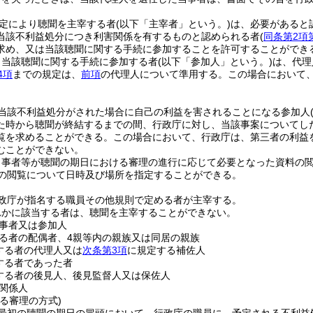
定により聴聞を主宰する者
(以下「主宰者」という。)
は、必要があると
当該不利益処分につき利害関係を有するものと認められる者
(
同条第2項
求め、又は当該聴聞に関する手続に参加することを許可することができ
り当該聴聞に関する手続に参加する者
(以下「参加人」という。)
は、代理
4項
までの規定は、
前項
の代理人について準用する。
この場合において
当該不利益処分がされた場合に自己の利益を害されることになる参加人
た時から聴聞が終結するまでの間、行政庁に対し、当該事案についてし
覧を求めることができる。
この場合において、行政庁は、第三者の利益
むことができない。
当事者等が聴聞の期日における審理の進行に応じて必要となった資料の
の閲覧について日時及び場所を指定することができる。
政庁が指名する職員その他規則で定める者が主宰する。
れかに該当する者は、聴聞を主宰することができない。
事者又は参加人
る者の配偶者、4親等内の親族又は同居の親族
する者の代理人又は
次条第3項
に規定する補佐人
する者であった者
する者の後見人、後見監督人又は保佐人
関係人
る審理の方式)