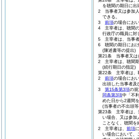
第20条
主宰者は、
を聴聞の期日に出
2
当事者又は参加
できる。
3
前項
の場合にお
4
主宰者は、聴聞
行政庁の職員に対
5
主宰者は、当事
6
聴聞の期日にお
(陳述書等の提出)
第21条
当事者又は
2
主宰者は、聴聞
(続行期日の指定)
第22条
主宰者は、
2
前項
の場合にお
出頭した当事者及
3
第15条第3項
の規
同条第3項
中「不
めた日から2週間
(当事者の不出頭
第23条
主宰者は、
い場合、又は参加
ことなく、聴聞を
2
主宰者は、
前項
い場合において、