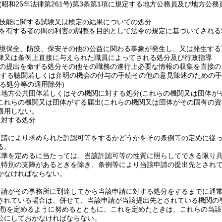
(昭和25年法律第261号)
第3条第1項に規定する地方公務員及び地方公
技能に関する試験又は検定の結果についての処分
を有する者の間の利害の調整を目的として法令の規定に基づいてされる
境保全、防疫、保安その他の公益に関わる事象が発生し、又は発生する
律又は条例上直接に与えられた職員によってされる処分及び行政指導
の提出を命ずる処分その他その職務の遂行上必要な情報の収集を直接の
する聴聞若しくは弁明の機会の付与の手続その他の意見陳述のための手
る処分等の適用除外)
は地方公共団体若しくはその機関に対する処分
(これらの機関又は団体が
これらの機関又は団体がする届出
(これらの機関又は団体がその固有の
適用しない。
に対する処分
申請により求められた許認可等をするかどうかをその条例等の定めに従
る。
基準を定めるに当たっては、当該許認可等の性質に照らしてできる限り
上特別の支障があるときを除き、条例等により当該申請の提出先とされ
かなければならない。
申請がその事務所に到達してから当該申請に対する処分をするまでに通
されている場合は、併せて、当該申請が当該提出先とされている機関の
)
を定めるように努めるとともに、これを定めたときは、これらの当該
公にしておかなければならない。