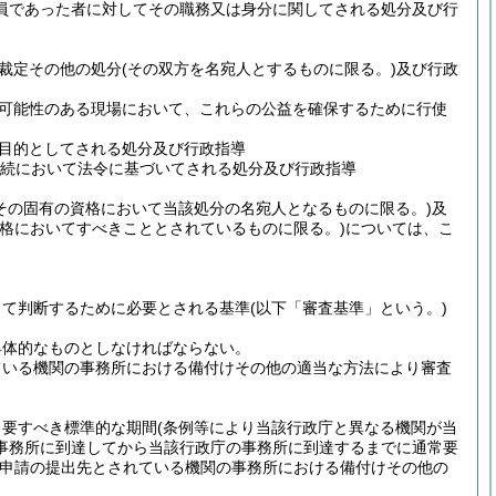
務員であった者に対してその職務又は身分に関してされる処分及び行
裁定その他の処分
(その双方を名宛人とするものに限る。)
及び行政
可能性のある現場において、これらの公益を確保するために行使
目的としてされる処分及び行政指導
続において法令に基づいてされる処分及び行政指導
その固有の資格において当該処分の名宛人となるものに限る。)
及
資格においてすべきこととされているものに限る。)
については、こ
って判断するために必要とされる基準
(以下「審査基準」という。)
具体的なものとしなければならない。
ている機関の事務所における備付けその他の適当な方法により審査
常要すべき標準的な期間
(条例等により当該行政庁と異なる機関が当
事務所に到達してから当該行政庁の事務所に到達するまでに通常要
申請の提出先とされている機関の事務所における備付けその他の