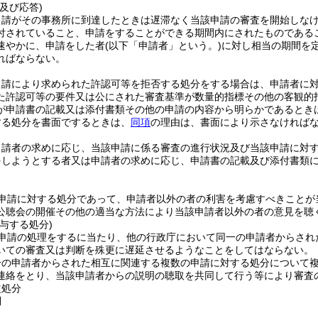
及び応答)
申請がその事務所に到達したときは遅滞なく当該申請の審査を開始しな
付されていること、申請をすることができる期間内にされたものである
速やかに、申請をした者
(以下「申請者」という。)
に対し相当の期間を
ればならない。
申請により求められた許認可等を拒否する処分をする場合は、申請者に
た許認可等の要件又は公にされた審査基準が数量的指標その他の客観的
が申請書の記載又は添付書類その他の申請の内容から明らかであるとき
する処分を書面でするときは、
同項
の理由は、書面により示さなければ
申請者の求めに応じ、当該申請に係る審査の進行状況及び当該申請に対
をしようとする者又は申請者の求めに応じ、申請書の記載及び添付書類
申請に対する処分であって、申請者以外の者の利害を考慮すべきことが
公聴会の開催その他の適当な方法により当該申請者以外の者の意見を聴
与する処分)
申請の処理をするに当たり、他の行政庁において同一の申請者からされ
いての審査又は判断を殊更に遅延させるようなことをしてはならない。
一の申請者からされた相互に関連する複数の申請に対する処分について
連絡をとり、当該申請者からの説明の聴取を共同して行う等により審査
益処分
則