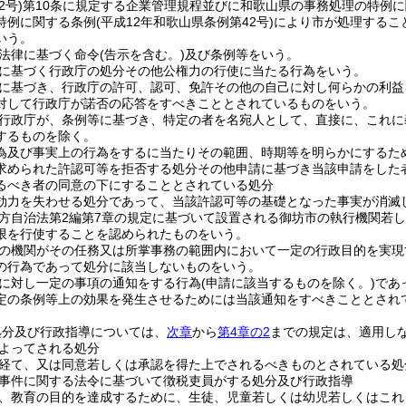
2号)
第10条に規定する企業管理規程並びに和歌山県の事務処理の特例
特例に関する条例
(平成12年和歌山県条例第42号)
により市が処理するこ
いう。
法律に基づく命令
(告示を含む。)
及び条例等をいう。
に基づく行政庁の処分その他公権力の行使に当たる行為をいう。
に基づき、行政庁の許可、認可、免許その他の自己に対し何らかの利益
対して行政庁が諾否の応答をすべきこととされているものをいう。
行政庁が、条例等に基づき、特定の者を名宛人として、直接に、これに
するものを除く。
為及び事実上の行為をするに当たりその範囲、時期等を明らかにするた
求められた許認可等を拒否する処分その他申請に基づき当該申請をした
るべき者の同意の下にすることとされている処分
効力を失わせる処分であって、当該許認可等の基礎となった事実が消滅
方自治法第2編第7章の規定に基づいて設置される御坊市の執行機関若
限を行使することを認められたものをいう。
の機関がその任務又は所掌事務の範囲内において一定の行政目的を実現
の行為であって処分に該当しないものをいう。
に対し一定の事項の通知をする行為
(申請に該当するものを除く。)
であ
定の条例等上の効果を発生させるためには当該通知をすべきこととされ
処分及び行政指導については、
次章
から
第4章の2
までの規定は、適用し
よってされる処分
経て、又は同意若しくは承認を得た上でされるべきものとされている処
事件に関する法令に基づいて徴税吏員がする処分及び行政指導
、教育の目的を達成するために、生徒、児童若しくは幼児若しくはこれ