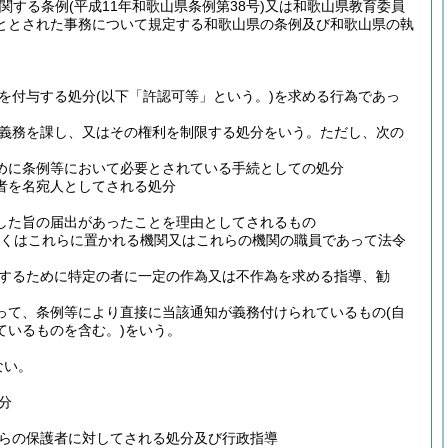
に関する条例
(平成11年和歌山県条例第38号)
又は和歌山県教育委員
ととされた事務について規定する和歌山県の条例及び和歌山県の執
を付与する処分
(以下「許認可等」という。)
を求める行為であっ
義務を課し、又はその権利を制限する処分をいう。
ただし、次の
めに条例等において必要とされている手続としての処分
者を名宛人としてされる処分
した旨の届出があったことを理由としてされるもの
しくはこれらに置かれる機関又はこれらの機関の職員であって法令
するために特定の者に一定の作為又は不作為を求める指導、勧
って、条例等により直接に当該通知が義務付けられているもの
(自
ているものを含む。)
をいう。
ない。
分
らの保護者に対してされる処分及び行政指導