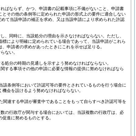
ければならず、かつ、申請書の記載事項に不備がないこと、申請書
ことその他の条例等に定められた申請の形式上の要件に適合しない
定めて当該申請の補正を求め、又は当該申請により求められた許認
対し、同時に、当該処分の理由を示さなければならない。
ただし、
指標により明確に定められている場合であって、当該申請がこれら
は、申請者の求めがあったときにこれを示せば足りる。
ならない。
する処分の時期の見通しを示すよう努めなければならない。
に関する事項その他の申請に必要な情報の提供に努めなければなら
当該条例等において許認可等の要件とされているものを行う場合に
く機会を設けるよう努めなければならない。
た関連する申請が審査中であることをもって自らすべき許認可等を
複数の行政庁が関与する場合においては、当該複数の行政庁は、必
の促進に努めるものとする。