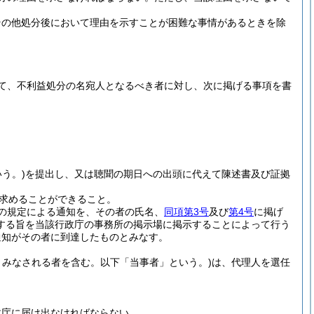
その他処分後において理由を示すことが困難な事情があるときを除
て、不利益処分の名宛人となるべき者に対し、次に掲げる事項を書
う。)
を提出し、又は聴聞の期日への出頭に代えて陳述書及び証拠
求めることができること。
の規定による通知を、その者の氏名、
同項第3号
及び
第4号
に掲げ
する旨を当該行政庁の事務所の掲示場に掲示することによって行う
通知がその者に到達したものとみなす。
みなされる者を含む。以下「当事者」という。)
は、代理人を選任
政庁に届け出なければならない。