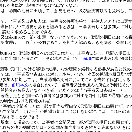
最初の聴聞の期日の冒頭において、行政庁の職員に、予定される不利益
頭した者に対し説明させなければならない。
人は、聴聞の期日に出頭して、意見を述べ、及び証拠書類等を提出し、
いて、当事者又は参加人は、主宰者の許可を得て、補佐人とともに出頭
の期日において必要があると認めるときは、当事者若しくは参加人に対
し説明を求めることができる。
者又は参加人の一部が出頭しないときであっても、聴聞の期日における
ける審理は、行政庁が公開することを相当と認めるときを除き、公開し
参加人は、聴聞の期日への出頭に代えて、主宰者に対し、聴聞の期日ま
期日に出頭した者に対し、その求めに応じて、
前項
の陳述書及び証拠書
聴聞の期日における審理の結果、なお聴聞を続行する必要があると認め
いては、当事者及び参加人に対し、あらかじめ、次回の聴聞の期日及び
び参加人に対しては、当該聴聞の期日においてこれを告知すれば足りる
定は、
前項本文
の場合において、当事者又は参加人の所在が判明しない
利益処分の名宛人となるべき者」とあるのは「当事者又は参加人」と、「
を経過したとき
(同一の当事者又は参加人に対する2回目以降の通知にあ
等の場合における聴聞の終結)
当事者の全部若しくは一部が正当な理由なく聴聞の期日に出頭せず、か
人の全部若しくは一部が聴聞の期日に出頭しない場合には、これらの者
終結することができる
に規定する場合のほか、当事者の全部又は一部が聴聞の期日に出頭せず
これらの者の聴聞の期日への出頭が相当期間引き続き見込めないときは