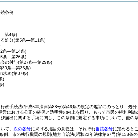
手続条例
条―第4条)
する処分
(第5条―第11条)
分
12条―第14条)
15条―第26条)
機会の付与
(第27条―第29条)
第30条―第36条)
の求め
(第37条)
条)
条)
、行政手続法
(平成5年法律第88号)
第46条の規定の趣旨にのっとり、処
運営における公正の確保と透明性の向上を図り、もって市民の権利利益
及び届出に関する手続に関し、この条例に規定する事項について、他の
おいて、
次の各号
に掲げる用語の意義は、それぞれ
当該各号
に定めると
条例、市の執行機関の規則
(地方自治法
(昭和22年法律第67号)
第138条