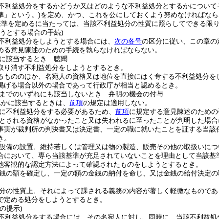
不利益処分をするかどうか又はどのような不利益処分とするかについて
準」という。)
を定め、かつ、これを公にしておくよう努めなければなら
基準を定めるに当たっては、当該不利益処分の性質に照らしてできる限
うとする場合の手続)
不利益処分をしようとする場合には、
次の各号
の区分に従い、この章の
める意見陳述のための手続を執らなければならない。
に該当するとき 聴聞
取り消す不利益処分をしようとするとき。
るもののほか、名宛人の資格又は地位を直接にはく奪する不利益処分を
掲げる場合以外の場合であって行政庁が相当と認めるとき。
までのいずれにも該当しないとき 弁明の機会の付与
れかに該当するときは、
前項
の規定は適用しない。
に不利益処分をする必要があるため、
前項
に規定する意見陳述のための
とされる資格がなかったこと又は失われるに至ったことが判明した場合
事実が裁判所の判決書又は決定書、一定の職に就いたことを証する当該
き。
設備の設置、維持若しくは管理又は物の製造、販売その他の取扱いにつ
合において、専ら当該基準が充足されていないことを理由として当該基
他客観的な認定方法によって確認されたものをしようとするとき。
銭の額を確定し、一定の額の金銭の納付を命じ、又は金銭の給付決定の
分の性質上、それによって課される義務の内容が著しく軽微なものであ
で定める処分をしようとするとき。
の提示)
不利益処分をする場合には、その名宛人に対し、同時に、当該不利益処