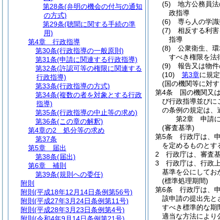
(5)
地方公務員法
第28条
(弁明の機会の付与の通知
政指導
の方式)
(6)
専ら人の学識
第29条
(聴聞に関する手続の準
(7)
相反する利害
用)
指導
第4章
行政指導
(8)
公衆衛生、環
第30条
(行政指導の一般原則)
すべき権限を法
第31条
(申請に関連する行政指導)
(9)
報告又は物件
第32条
(許認可等の権限に関連する
(10)
第3章
に規定
行政指導)
(国の機関等に対す
第33条
(行政指導の方式)
第4条
国の機関又
第34条
(複数の者を対象とする行政
び行政指導並びに
指導)
の条例の規定は、
第35条
(行政指導の中止等の求め)
第2章
申請
第36条
(この章の解釈)
(審査基準)
第4章の2
処分等の求め
第5条
行政庁は、
第37条
を定めるものとす
第5章
届出
2
行政庁は、審査
第38条
(届出)
3
行政庁は、行政
第6章
補則
基準を公にしてお
第39条
(規則への委任)
(標準処理期間)
附則
第6条
行政庁は、
附則
(平成18年12月14日条例第56号)
該申請の提出先と
附則
(平成27年3月24日条例第11号)
すべき標準的な期間
附則
(平成28年3月23日条例第4号)
適当な方法により
附則
(令和4年9月14日条例第21号)