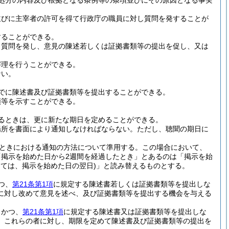
処分の内容及び根拠となる条例等の条項並びにその原因となる事実
並びに主宰者の許可を得て行政庁の職員に対し質問を発することが
することができる。
し質問を発し、意見の陳述若しくは証拠書類等の提出を促し、又は
審理を行うことができる。
ない。
でに陳述書及び証拠書類等を提出することができる。
類等を示すことができる。
るときは、更に新たな期日を定めることができる。
場所を書面により通知しなければならない。
ただし、聴聞の期日に
。
ときにおける通知の方法について準用する。
この場合において、
掲示を始めた日から2週間を経過したとき」とあるのは「掲示を始
っては、掲示を始めた日の翌日)
」と読み替えるものとする。
つ、
第21条第1項
に規定する陳述書若しくは証拠書類等を提出しな
に対し改めて意見を述べ、及び証拠書類等を提出する機会を与える
、かつ、
第21条第1項
に規定する陳述書又は証拠書類等を提出しな
、これらの者に対し、期限を定めて陳述書及び証拠書類等の提出を