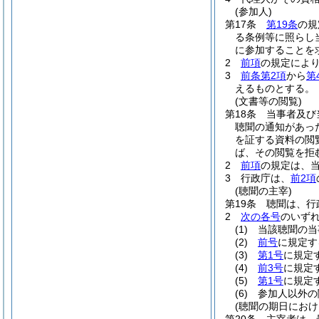
(参加人)
第17条
第19条
の規
る条例等に照らし
に参加することを
2
前項
の規定によ
3
前条第2項
から
第
えるものとする。
(文書等の閲覧)
第18条
当事者及び
聴聞の通知があっ
を証する資料の閲
ば、その閲覧を拒
2
前項
の規定は、
3
行政庁は、
前2項
(聴聞の主宰)
第19条
聴聞は、行
2
次の各号
のいず
(1)
当該聴聞の当
(2)
前号
に規定す
(3)
第1号
に規定
(4)
前3号
に規定
(5)
第1号
に規定
(6)
参加人以外の
(聴聞の期日におけ