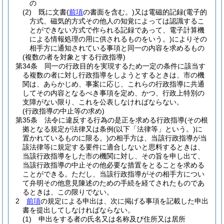
の
(2)
既に文書
(
前項
の書面を含む。)
又は電磁的記録
(電子的
方式、磁気的方式その他人の知覚によっては認識するこ
とができない方式で作られる記録であって、電子計算機
による情報処理の用に供されるものをいう。)
によりその
相手方に通知されている事項と同一の内容を求めるもの
(複数の者を対象とする行政指導)
第34条
同一の行政目的を実現するため一定の条件に該当す
る複数の者に対し行政指導をしようとするときは、市の機
関は、あらかじめ、事案に応じ、これらの行政指導に共通
してその内容となるべき事項を定め、かつ、行政上特別の
支障がない限り、これを公表しなければならない。
(行政指導の中止等の求め)
第35条
法令に違反する行為の是正を求める行政指導
(その根
拠となる規定が法律又は条例
(以下「法律等」という。)
に
置かれているものに限る。)
の相手方は、当該行政指導が当
該法律等に規定する要件に適合しないと思料するときは、
当該行政指導をした市の機関に対し、その旨を申し出て、
当該行政指導の中止その他必要な措置をとることを求める
ことができる。
ただし、当該行政指導がその相手方につい
て弁明その他意見陳述のための手続を経てされたものであ
るときは、この限りでない。
2
前項
の規定による申出は、次に掲げる事項を記載した申出
書を提出してしなければならない。
(1)
申出をする者の氏名又は名称及び住所又は居所