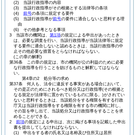
(2)
当該行政指導の内容
(3)
当該行政指導がその根拠とする法律等の条項
(4)
前号
の条項に規定する要件
(5)
当該行政指導が
前号
の要件に適合しないと思料する理
由
(6)
その他参考となる事項
3
当該市の機関は、
第1項
の規定による申出があったとき
は、必要な調査を行い、当該行政指導が当該法律等に規定
する要件に適合しないと認めるときは、当該行政指導の中
止その他必要な措置をとらなければならない。
(この章の解釈)
第36条
この章の規定は、市の機関が公の利益のために必要
な行政指導を行うことを妨げるものと解釈してはならな
い。
第4章の2
処分等の求め
第37条
何人も、法令に違反する事実がある場合において、
その是正のためにされるべき処分又は行政指導
(その根拠と
なる規定が法律等に置かれているものに限る。)
がされてい
ないと思料するときは、当該処分をする権限を有する行政
庁又は当該行政指導をする権限を有する市の機関に対し、
その旨を申し出て、当該処分又は行政指導をすることを求
めることができる。
2
前項
の規定による申出は、次に掲げる事項を記載した申出
書を提出してしなければならない。
(1)
申出をする者の氏名又は名称及び住所又は居所