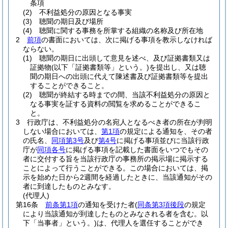
条項
(2)
不利益処分の原因となる事実
(3)
聴聞の期日及び場所
(4)
聴聞に関する事務を所掌する組織の名称及び所在地
2
前項
の書面においては、次に掲げる事項を教示しなければ
ならない。
(1)
聴聞の期日に出頭して意見を述べ、及び証拠書類又は
証拠物
(以下「証拠書類等」という。)
を提出し、又は聴
聞の期日への出頭に代えて陳述書及び証拠書類等を提出
することができること。
(2)
聴聞が終結する時までの間、当該不利益処分の原因と
なる事実を証する資料の閲覧を求めることができるこ
と。
3
行政庁は、不利益処分の名宛人となるべき者の所在が判明
しない場合においては、
第1項
の規定による通知を、その者
の氏名、
同項第3号
及び
第4号
に掲げる事項並びに当該行政
庁が
同項各号
に掲げる事項を記載した書面をいつでもその
者に交付する旨を当該行政庁の事務所の掲示場に掲示する
ことによって行うことができる。
この場合においては、掲
示を始めた日から2週間を経過したときに、当該通知がその
者に到達したものとみなす。
(代理人)
第16条
前条第1項
の通知を受けた者
(
同条第3項後段
の規定
により当該通知が到達したものとみなされる者を含む。以
下「当事者」という。)
は、代理人を選任することができ