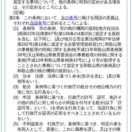
規定する事項について、他の条例に特別の定めがある場合
は、その定めるところによる。
(定義)
第2条
この条例において、
次の各号
に掲げる用語の意義は、
それぞれ
当該各号
に定めるところによる。
(1)
条例等 市の条例、市の執行機関の規則
(地方自治法
(昭和22年法律第67号)
第138条の4第2項に規定する規程
を含む。以下同じ。)
及び地方公営企業法
(昭和27年法律
第292号)
第10条に規定する企業管理規程並びに和歌山県
の事務処理の特例に関する条例
(平成11年和歌山県条例第
38号)
又は和歌山県教育委員会の事務処理の特例に関する
条例
(平成12年和歌山県条例第42号)
により市が処理する
こととされた事務について規定する和歌山県の条例及び
和歌山県の執行機関の規則をいう。
(2)
法令 法律、法律に基づく命令
(告示を含む。)
及び条
例等をいう。
(3)
処分 条例等に基づく行政庁の処分その他公権力の行
使に当たる行為をいう。
(4)
申請 条例等に基づき、行政庁の許可、認可、免許そ
の他の自己に対し何らかの利益を付与する処分
(以下「許
認可等」という。)
を求める行為であって、当該行為に対
して行政庁が諾否の応答をすべきこととされているもの
をいう。
(5)
不利益処分 行政庁が、条例等に基づき、特定の者を
名宛人として、直接に、これに義務を課し、又はその権