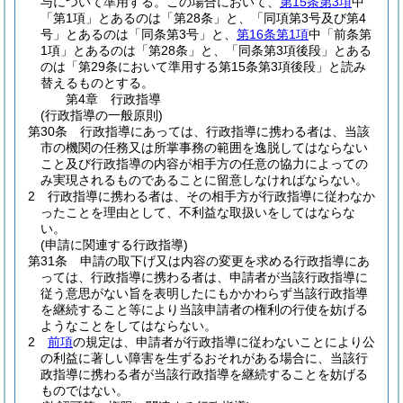
与について準用する。
この場合において、
第15条第3項
中
「第1項」とあるのは「第28条」と、「同項第3号及び第4
号」とあるのは「同条第3号」と、
第16条第1項
中「前条第
1項」とあるのは「第28条」と、「同条第3項後段」とある
のは「第29条において準用する第15条第3項後段」と読み
替えるものとする。
第4章
行政指導
(行政指導の一般原則)
第30条
行政指導にあっては、行政指導に携わる者は、当該
市の機関の任務又は所掌事務の範囲を逸脱してはならない
こと及び行政指導の内容が相手方の任意の協力によっての
み実現されるものであることに留意しなければならない。
2
行政指導に携わる者は、その相手方が行政指導に従わなか
ったことを理由として、不利益な取扱いをしてはならな
い。
(申請に関連する行政指導)
第31条
申請の取下げ又は内容の変更を求める行政指導にあ
っては、行政指導に携わる者は、申請者が当該行政指導に
従う意思がない旨を表明したにもかかわらず当該行政指導
を継続すること等により当該申請者の権利の行使を妨げる
ようなことをしてはならない。
2
前項
の規定は、申請者が行政指導に従わないことにより公
の利益に著しい障害を生ずるおそれがある場合に、当該行
政指導に携わる者が当該行政指導を継続することを妨げる
ものではない。