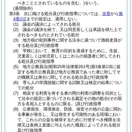
べきこととされているものを含む。)
をいう。
(適用除外)
第3条
次に掲げる処分及び行政指導については、
次章
から
第
4章の2
までの規定は、適用しない。
(1)
議会の議決によってされる処分
(2)
議会の議決を経て、又は同意若しくは承認を得た上で
されるべきものとされている処分
(3)
地方税の犯則事件に関する法令に基づいて徴税吏員が
する処分及び行政指導
(4)
学校において、教育の目的を達成するために、生徒、
児童若しくは幼児若しくはこれらの保護者に対してされ
る処分及び行政指導
(5)
地方公務員法
(昭和25年法律第261号)
第3条第1項に規
定する地方公務員及び地方公務員であった者に対してそ
の職務又は身分に関してされる処分及び行政指導
(6)
専ら人の学識技能に関する試験又は検定の結果につい
ての処分
(7)
相反する利害を有する者の間の利害の調整を目的とし
て法令の規定に基づいてされる裁定その他の処分
(その双
方を名宛人とするものに限る。)
及び行政指導
(8)
公衆衛生、環境保全、防疫、保安その他の公益に関わ
る事象が発生し、又は発生する可能性のある現場におい
て、これらの公益を確保するために行使すべき権限を法
律又は条例上直接に与えられた職員によってされる処分
及び行政指導