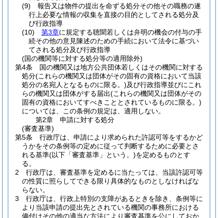
(9)
報告又は物件の提出を命ずる処分その他その職務の遂
行上必要な情報の収集を直接の目的としてされる処分及
び行政指導
(10)
第3章
に規定する聴聞若しくは弁明の機会の付与の手
続その他の意見陳述のための手続において法令に基づい
てされる処分及び行政指導
(国の機関等に対する処分等の適用除外)
第4条
国の機関又は地方公共団体若しくはその機関に対する
処分
(これらの機関又は団体がその固有の資格において当該
処分の名宛人となるものに限る。)
及び行政指導並びにこれ
らの機関又は団体がする届出
(これらの機関又は団体がその
固有の資格においてすべきこととされているものに限る。)
については、この条例の規定は、適用しない。
第2章
申請に対する処分
(審査基準)
第5条
行政庁は、申請により求められた許認可等をするかど
うかをその条例等の定めに従って判断するために必要とさ
れる基準
(以下「審査基準」という。)
を定めるものとす
る。
2
行政庁は、審査基準を定めるに当たっては、当該許認可等
の性質に照らしてできる限り具体的なものとしなければな
らない。
3
行政庁は、行政上特別の支障があるときを除き、条例等に
より当該申請の提出先とされている機関の事務所における
備付けその他の適当な方法により審査基準を公にしておか