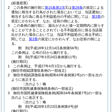
(経過措置)
2
この条例の施行前に
第15条第1項
又は
第28条
の規定による
通知に相当する行為がされた場合においては、当該通知に
相当する行為に係る不利益処分の手続に関しては、
第3章
の
規定にかかわらず、なお、従前の例による。
3
この条例の施行前に、届出がされた後一定期間内に限りす
ることができることとされている不利益処分に係る当該届
出がされた場合においては、当該不利益処分に係る手続に
関しては、
第3章
の規定にかかわらず、なお従前の例によ
る。
附
則
(平成18年12月14日
条例第56号)
この条例は、公布の日から施行する。
附
則
(平成27年3月24日
条例第11号)
(施行期日)
1
この条例は、平成27年4月1日から施行する。
(御坊市税賦課徴収条例の一部改正)
2
御坊市税賦課徴収条例
(昭和43年条例第2号)
の一部を次の
ように改正する。
〔次のよう〕略
(御坊市国民健康保険税条例の一部改正)
3
御坊市国民健康保険税条例
(昭和34年条例第7号)
の一部を
次のように改正する。
〔次のよう〕略
附
則
(平成28年3月23日
条例第4号)
抄
(施行期日)