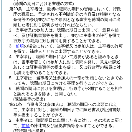
(聴聞の期日における審理の方式)
第20条
主宰者は、最初の聴聞の期日の冒頭において、行政
庁の職員に、予定される不利益処分の内容及び根拠となる
条例等の条項並びにその原因となる事実を聴聞の期日に出
頭した者に対し説明させなければならない。
2
当事者又は参加人は、聴聞の期日に出頭して、意見を述
べ、及び証拠書類等を提出し、並びに主宰者の許可を得て
行政庁の職員に対し質問を発することができる。
3
前項
の場合において、当事者又は参加人は、主宰者の許可
を得て、補佐人とともに出頭することができる。
4
主宰者は、聴聞の期日において必要があると認めるとき
は、当事者若しくは参加人に対し質問を発し、意見の陳述
若しくは証拠書類等の提出を促し、又は行政庁の職員に対
し説明を求めることができる。
5
主宰者は、当事者又は参加人の一部が出頭しないときであ
っても、聴聞の期日における審理を行うことができる。
6
聴聞の期日における審理は、行政庁が公開することを相当
と認めるときを除き、公開しない。
(陳述書等の提出)
第21条
当事者又は参加人は、聴聞の期日への出頭に代え
て、主宰者に対し、聴聞の期日までに陳述書及び証拠書類
等を提出することができる。
2
主宰者は、聴聞期日に出頭した者に対し、その求めに応じ
て、
前項
の陳述書及び証拠書類等を示すことができる。
(続行期日の指定)