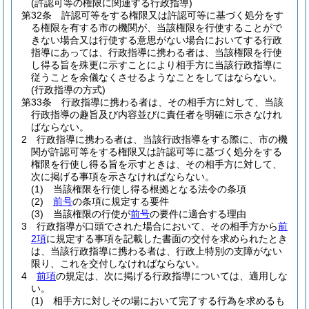
(許認可等の権限に関連する行政指導)
第32条
許認可等をする権限又は許認可等に基づく処分をす
る権限を有する市の機関が、当該権限を行使することがで
きない場合又は行使する意思がない場合においてする行政
指導にあっては、行政指導に携わる者は、当該権限を行使
し得る旨を殊更に示すことにより相手方に当該行政指導に
従うことを余儀なくさせるようなことをしてはならない。
(行政指導の方式)
第33条
行政指導に携わる者は、その相手方に対して、当該
行政指導の趣旨及び内容並びに責任者を明確に示さなけれ
ばならない。
2
行政指導に携わる者は、当該行政指導をする際に、市の機
関が許認可等をする権限又は許認可等に基づく処分をする
権限を行使し得る旨を示すときは、その相手方に対して、
次に掲げる事項を示さなければならない。
(1)
当該権限を行使し得る根拠となる法令の条項
(2)
前号
の条項に規定する要件
(3)
当該権限の行使が
前号
の要件に適合する理由
3
行政指導が口頭でされた場合において、その相手方から
前
2項
に規定する事項を記載した書面の交付を求められたとき
は、当該行政指導に携わる者は、行政上特別の支障がない
限り、これを交付しなければならない。
4
前項
の規定は、次に掲げる行政指導については、適用しな
い。
(1)
相手方に対しその場において完了する行為を求めるも