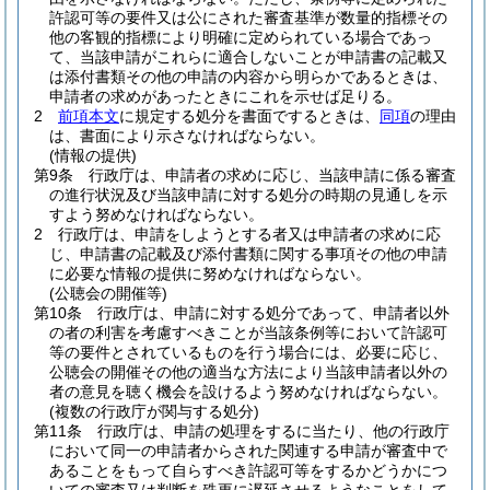
許認可等の要件又は公にされた審査基準が数量的指標その
他の客観的指標により明確に定められている場合であっ
て、当該申請がこれらに適合しないことが申請書の記載又
は添付書類その他の申請の内容から明らかであるときは、
申請者の求めがあったときにこれを示せば足りる。
2
前項本文
に規定する処分を書面でするときは、
同項
の理由
は、書面により示さなければならない。
(情報の提供)
第9条
行政庁は、申請者の求めに応じ、当該申請に係る審査
の進行状況及び当該申請に対する処分の時期の見通しを示
すよう努めなければならない。
2
行政庁は、申請をしようとする者又は申請者の求めに応
じ、申請書の記載及び添付書類に関する事項その他の申請
に必要な情報の提供に努めなければならない。
(公聴会の開催等)
第10条
行政庁は、申請に対する処分であって、申請者以外
の者の利害を考慮すべきことが当該条例等において許認可
等の要件とされているものを行う場合には、必要に応じ、
公聴会の開催その他の適当な方法により当該申請者以外の
者の意見を聴く機会を設けるよう努めなければならない。
(複数の行政庁が関与する処分)
第11条
行政庁は、申請の処理をするに当たり、他の行政庁
において同一の申請者からされた関連する申請が審査中で
あることをもって自らすべき許認可等をするかどうかにつ