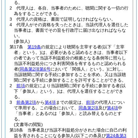
る。
2
代理人は、各自、当事者のために、聴聞に関する一切の行
為をすることができる。
3
代理人の資格は、書面で証明しなければならない。
4
代理人がその資格を失ったときは、当該代理人を選任した
当事者は、書面でその旨を行政庁に届け出なければならな
い。
(参加人)
第17条
第19条
の規定により聴聞を主宰する者
(以下「主宰
者」という。)
は、必要があると認めるときは、当事者以下
の者であって当該不利益処分の根拠となる条例等に照らし
当該不利益処分につき利害関係を有するものと認められる
者
(
同条第2項第6号
において「関係人」という。)
に対し、
当該聴聞に関する手続に参加することを求め、又は当該聴
聞に関する手続に参加することを許可することができる。
2
前項
の規定により当該聴聞に関する手続に参加する者
(以
下「参加人」という。)
は、代理人を選任することができ
る。
3
前条第2項
から
第4項
までの規定は、
前項
の代理人につい
て準用する。
この場合において、
同条第2項
及び
第4項
中
「当事者」とあるのは「参加人」と読み替えるものとす
る。
(文書等の閲覧)
第18条
当事者及び当該不利益処分がされた場合に自己の利
益を害されることになる参加人
(以下この条及び
第24条第3