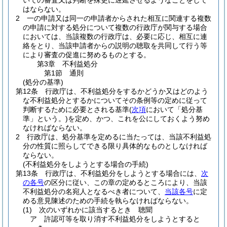
いての審査又は判断を殊更に遅延させるようなことをして
はならない。
2
一の申請又は同一の申請者からされた相互に関連する複数
の申請に対する処分について複数の行政庁が関与する場合
においては、当該複数の行政庁は、必要に応じ、相互に連
絡をとり、当該申請者からの説明の聴取を共同して行う等
により審査の促進に努めるものとする。
第3章
不利益処分
第1節
通則
(処分の基準)
第12条
行政庁は、不利益処分をするかどうか又はどのよう
な不利益処分とするかについてその条例等の定めに従って
判断するために必要とされる基準
(
次項
において「処分基
準」という。)
を定め、かつ、これを公にしておくよう努め
なければならない。
2
行政庁は、処分基準を定めるに当たっては、当該不利益処
分の性質に照らしてできる限り具体的なものとしなければ
ならない。
(不利益処分をしようとする場合の手続)
第13条
行政庁は、不利益処分をしようとする場合には、
次
の各号
の区分に従い、この章の定めるところにより、当該
不利益処分の名宛人となるべき者について、
当該各号
に定
める意見陳述のための手続を執らなければならない。
(1)
次のいずれかに該当するとき 聴聞
ア
許認可等を取り消す不利益処分をしようとすると