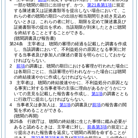
一部が聴聞の期日に出頭せず、かつ、
第21条第1項
に規定
する陳述書又は証拠書類等を提出しない場合において、こ
れらの者の聴聞の期日への出頭が相当期間引き続き見込め
ないときは、これらの者に対し、期限を定めて陳述書及び
証拠書類等の提出を求め、当該期限が到来したときに聴聞
を終結することとすることができる。
(聴聞調書及び報告書)
第24条
主宰者は、聴聞の審理の経過を記載した調書を作成
し、当該調書において、不利益処分の原因となる事実に対
する当事者及び参加人の陳述の要旨を明らかにしておかな
ければならない。
2
前項
の調書は、聴聞の期日における審理が行われた場合に
は各期日ごとに、当該審理が行われなかった場合には聴聞
の終結後速やかに作成しなければならない。
3
主宰者は、聴聞の終結後速やかに、不利益処分の原因とな
る事実に対する当事者等の主張に理由があるかどうかにつ
いての意見を記載した報告書を作成し、
第1項
の調書ととも
に行政庁に提出しなければならない。
4
当事者又は参加人は、
第1項
の調書及び
前項
の報告書の閲
覧を求めることができる。
(聴聞の再開)
第25条
行政庁は、聴聞の終結後に生じた事情に鑑み必要が
あると認めるときは、主宰者に対し、
前条第3項
の規定によ
り提出された報告書を返戻して聴聞の再開を命ずることが