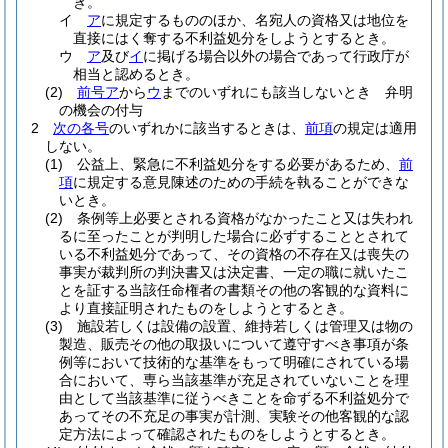
き。
イ
ア
に規定するもののほか、名宛人の資格又は地位を
直接にはく奪する不利益処分をしようとするとき。
ウ
ア
及び
イ
に掲げる場合以外の場合であって行政庁が
相当と認めるとき。
(2)
前号ア
から
ウ
までのいずれにも該当しないとき 弁明
の機会の付与
2
次の各号
のいずれかに該当するときは、
前項
の規定は適用
しない。
(1)
公益上、緊急に不利益処分をする必要があるため、
前
項
に規定する意見陳述のための手続を執ることができな
いとき。
(2)
条例等上必要とされる資格がなかったこと又は失われ
るに至ったことが判明した場合に必ずすることとされて
いる不利益処分であって、その資格の不存在又は喪失の
事実が裁判所の判決書又は決定書、一定の職に就いたこ
とを証する当該任命権者の書類その他の客観的な資料に
より直接証明されたものをしようとするとき。
(3)
施設若しくは設備の設置、維持若しくは管理又は物の
製造、販売その他の取扱いについて遵守すべき事項が条
例等において技術的な基準をもって明確にされている場
合において、専ら当該基準が充足されていないことを理
由として当該基準に従うべきことを命ずる不利益処分で
あってその不充足の事実が計測、実験その他客観的な認
定方法によって確認されたものをしようとするとき。