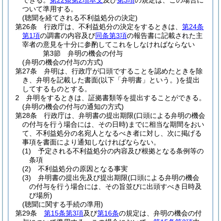
できる。
第22条第2項本文
及び
第3項
の規定は、この場合に
ついて準用する。
(聴聞を経てされる不利益処分の決定)
第26条
行政庁は、不利益処分の決定をするときは、
第24条
第1項
の調書の内容及び
同条第3項
の報告書に記載された主
宰者の意見を十分に参酌してこれをしなければならない
第3節
弁明の機会の付与
(弁明の機会の付与の方式)
第27条
弁明は、行政庁が口頭ですることを認めたときを除
き、弁明を記載した書面
(以下「弁明書」という。)
を提出
してするものとする。
2
弁明をするときは、証拠書類等を提出することができる。
(弁明の機会の付与の通知の方式)
第28条
行政庁は、弁明書の提出期限
(口頭による弁明の機会
の付与を行う場合には、その日時)
までに相当な期間をおい
て、不利益処分の名宛人となるべき者に対し、次に掲げる
事項を書面により通知しなければならない。
(1)
予定される不利益処分の内容及び根拠となる条例等の
条項
(2)
不利益処分の原因となる事実
(3)
弁明書の提出先及び提出期限
(口頭による弁明の機会
の付与を行う場合には、その旨並びに出頭すべき日時及
び場所)
(聴聞に関する手続の準用)
第29条
第15条第3項
及び
第16条
の規定は、弁明の機会の付