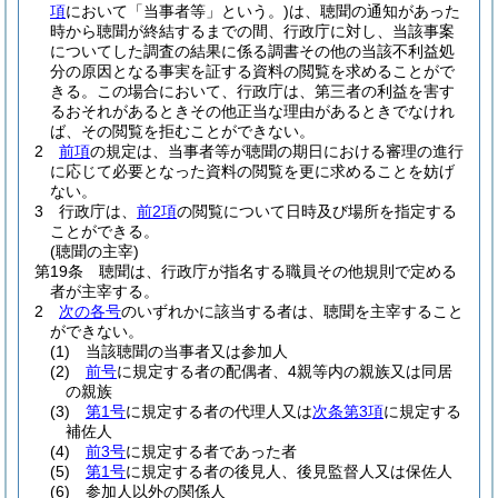
項
において「当事者等」という。)
は、聴聞の通知があった
時から聴聞が終結するまでの間、行政庁に対し、当該事案
についてした調査の結果に係る調書その他の当該不利益処
分の原因となる事実を証する資料の閲覧を求めることがで
きる。
この場合において、行政庁は、第三者の利益を害す
るおそれがあるときその他正当な理由があるときでなけれ
ば、その閲覧を拒むことができない。
2
前項
の規定は、当事者等が聴聞の期日における審理の進行
に応じて必要となった資料の閲覧を更に求めることを妨げ
ない。
3
行政庁は、
前2項
の閲覧について日時及び場所を指定する
ことができる。
(聴聞の主宰)
第19条
聴聞は、行政庁が指名する職員その他規則で定める
者が主宰する。
2
次の各号
のいずれかに該当する者は、聴聞を主宰すること
ができない。
(1)
当該聴聞の当事者又は参加人
(2)
前号
に規定する者の配偶者、4親等内の親族又は同居
の親族
(3)
第1号
に規定する者の代理人又は
次条第3項
に規定する
補佐人
(4)
前3号
に規定する者であった者
(5)
第1号
に規定する者の後見人、後見監督人又は保佐人
(6)
参加人以外の関係人