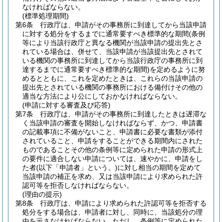
なければならない。
(標準処理期間)
第6条
行政庁は、申請がその事務所に到達してから当該申請
に対する処分をするまでに通常要すべき標準的な期間
(条例
等により当該行政庁と異なる機関が当該申請の提出先とさ
れている場合は、併せて、当該申請が当該提出先とされて
いる機関の事務所に到達してから当該行政庁の事務所に到
達するまでに通常要すべき標準的な期間)
を定めるように努
めるとともに、これを定めたときは、これらの当該申請の
提出先とされている機関の事務所における備付けその他の
適当な方法により公にしておかなければならない。
(申請に対する審査及び応答)
第7条
行政庁は、申請がその事務所に到達したときは遅滞な
く当該申請の審査を開始しなければならず、かつ、申請書
の記載事項に不備がないこと、申請書に必要な書類が添付
されていること、申請をすることができる期間内にされた
ものであることその他の条例等に定められた申請の形式上
の要件に適合しない申請については、速やかに、申請をし
た者
(以下「申請者」という。)
に対し相当の期間を定めて
当該申請の補正を求め、又は当該申請により求められた許
認可等を拒否しなければならない。
(理由の提示)
第8条
行政庁は、申請により求められた許認可等を拒否する
処分をする場合は、申請者に対し、同時に、当該処分の理
由を示さなければならない。
ただし、条例等に定められた