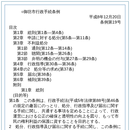
○御坊市行政手続条例
平成8年12月20日
条例第19号
目次
第1章
総則
(第1条―第4条)
第2章
申請に対する処分
(第5条―第11条)
第3章
不利益処分
第1節
通則
(第12条―第14条)
第2節
聴聞
(第15条―第26条)
第3節
弁明の機会の付与
(第27条―第29条)
第4章
行政指導
(第30条―第36条)
第4章の2
処分等の求め
(第37条)
第5章
届出
(第38条)
第6章
補則
(第39条)
附則
第1章
総則
(目的等)
第1条
この条例は、行政手続法
(平成5年法律第88号)
第46条
の規定の趣旨にのっとり、処分、行政指導及び届出に関す
る手続に関し、共通する事項を定めることによって、行政
運営における公正の確保と透明性の向上を図り、もって市
民の権利利益の保護に資することを目的とする。
2
処分、行政指導及び届出に関する手続に関し、この条例に