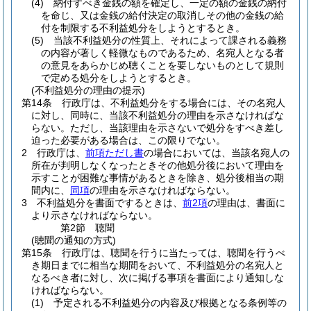
(4)
納付すべき金銭の額を確定し、一定の額の金銭の納付
を命じ、又は金銭の給付決定の取消しその他の金銭の給
付を制限する不利益処分をしようとするとき。
(5)
当該不利益処分の性質上、それによって課される義務
の内容が著しく軽微なものであるため、名宛人となる者
の意見をあらかじめ聴くことを要しないものとして規則
で定める処分をしようとするとき。
(不利益処分の理由の提示)
第14条
行政庁は、不利益処分をする場合には、その名宛人
に対し、同時に、当該不利益処分の理由を示さなければな
らない。
ただし、当該理由を示さないで処分をすべき差し
迫った必要がある場合は、この限りでない。
2
行政庁は、
前項ただし書
の場合においては、当該名宛人の
所在が判明しなくなったときその他処分後において理由を
示すことが困難な事情があるときを除き、処分後相当の期
間内に、
同項
の理由を示さなければならない。
3
不利益処分を書面でするときは、
前2項
の理由は、書面に
より示さなければならない。
第2節
聴聞
(聴聞の通知の方式)
第15条
行政庁は、聴聞を行うに当たっては、聴聞を行うべ
き期日までに相当な期間をおいて、不利益処分の名宛人と
なるべき者に対し、次に掲げる事項を書面により通知しな
ければならない。
(1)
予定される不利益処分の内容及び根拠となる条例等の