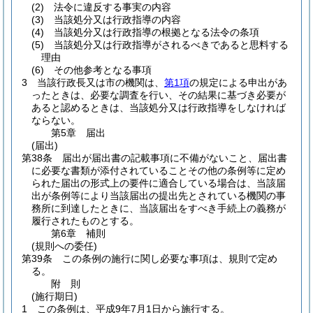
(2)
法令に違反する事実の内容
(3)
当該処分又は行政指導の内容
(4)
当該処分又は行政指導の根拠となる法令の条項
(5)
当該処分又は行政指導がされるべきであると思料する
理由
(6)
その他参考となる事項
3
当該行政長又は市の機関は、
第1項
の規定による申出があ
ったときは、必要な調査を行い、その結果に基づき必要が
あると認めるときは、当該処分又は行政指導をしなければ
ならない。
第5章
届出
(届出)
第38条
届出が届出書の記載事項に不備がないこと、届出書
に必要な書類が添付されていることその他の条例等に定め
られた届出の形式上の要件に適合している場合は、当該届
出が条例等により当該届出の提出先とされている機関の事
務所に到達したときに、当該届出をすべき手続上の義務が
履行されたものとする。
第6章
補則
(規則への委任)
第39条
この条例の施行に関し必要な事項は、規則で定め
る。
附
則
(施行期日)
1
この条例は、平成9年7月1日から施行する。