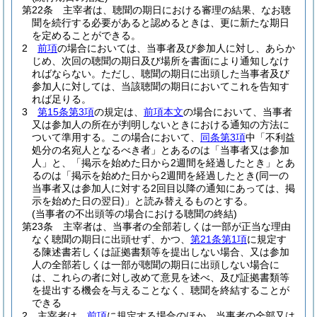
第22条
主宰者は、聴聞の期日における審理の結果、なお聴
聞を続行する必要があると認めるときは、更に新たな期日
を定めることができる。
2
前項
の場合においては、当事者及び参加人に対し、あらか
じめ、次回の聴聞の期日及び場所を書面により通知しなけ
ればならない。
ただし、聴聞の期日に出頭した当事者及び
参加人に対しては、当該聴聞の期日においてこれを告知す
れば足りる。
3
第15条第3項
の規定は、
前項本文
の場合において、当事者
又は参加人の所在が判明しないときにおける通知の方法に
ついて準用する。
この場合において、
同条第3項
中「不利益
処分の名宛人となるべき者」とあるのは「当事者又は参加
人」と、「掲示を始めた日から2週間を経過したとき」とあ
るのは「掲示を始めた日から2週間を経過したとき
(同一の
当事者又は参加人に対する2回目以降の通知にあっては、掲
示を始めた日の翌日)
」と読み替えるものとする。
(当事者の不出頭等の場合における聴聞の終結)
第23条
主宰者は、当事者の全部若しくは一部が正当な理由
なく聴聞の期日に出頭せず、かつ、
第21条第1項
に規定す
る陳述書若しくは証拠書類等を提出しない場合、又は参加
人の全部若しくは一部が聴聞の期日に出頭しない場合に
は、これらの者に対し改めて意見を述べ、及び証拠書類等
を提出する機会を与えることなく、聴聞を終結することが
できる
2
主宰者は、
前項
に規定する場合のほか、当事者の全部又は