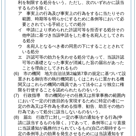
利を制限する処分をいう。
ただし、次のいずれかに該当
するものを除く。
ア
事実上の行為及び事実上の行為をするに当たりその
範囲、時期等を明らかにするために条例等において必
要とされている手続としての処分
イ
申請により求められた許認可等を拒否する処分その
他申請に基づき当該申請をした者を名宛人としてされ
る処分
ウ
名宛人となるべき者の同意の下にすることとされて
いる処分
エ
許認可等の効力を失わせる処分であって、当該許認
可等の基礎となった事実が消滅した旨の届出があった
ことを理由としてされるもの
(6)
市の機関 地方自治法第2編第7章の規定に基づいて設
置される御坊市の執行機関若しくはこれらに置かれる機
関又はこれらの機関の職員であって法令により独立に権
限を行使することを認められたものをいう。
(7)
行政指導 市の機関がその任務又は所掌事務の範囲内
において一定の行政目的を実現するために特定の者に一
定の作為又は不作為を求める指導、勧告、助言その他の
行為であって処分に該当しないものをいう。
(8)
届出 行政庁に対し一定の事項の通知をする行為
(申
請に該当するものを除く。)
であって、条例等により直接
に当該通知が義務付けられているもの
(自己の期待する一
定の条例等上の効果を発生させるためには当該通知をす