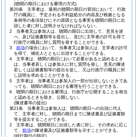
(聴聞の期日における審理の方式)
第20条
主宰者は、最初の聴聞の期日の冒頭において、行政
庁の職員に、予定される不利益処分の内容及び根拠となる
条例等の条項並びにその原因となる事実を聴聞の期日に出
頭した者に対し説明させなければならない。
2
当事者又は参加人は、聴聞の期日に出頭して、意見を述
べ、及び証拠書類等を提出し、並びに主宰者の許可を得て
行政庁の職員に対し質問を発することができる。
3
前項
の場合において、当事者又は参加人は、主宰者の許可
を得て、補佐人とともに出頭することができる。
4
主宰者は、聴聞の期日において必要があると認めるとき
は、当事者若しくは参加人に対し質問を発し、意見の陳述
若しくは証拠書類等の提出を促し、又は行政庁の職員に対
し説明を求めることができる。
5
主宰者は、当事者又は参加人の一部が出頭しないときであ
っても、聴聞の期日における審理を行うことができる。
6
聴聞の期日における審理は、行政庁が公開することを相当
と認めるときを除き、公開しない。
(陳述書等の提出)
第21条
当事者又は参加人は、聴聞の期日への出頭に代え
て、主宰者に対し、聴聞の期日までに陳述書及び証拠書類
等を提出することができる。
2
主宰者は、聴聞期日に出頭した者に対し、その求めに応じ
て、
前項
の陳述書及び証拠書類等を示すことができる。
(続行期日の指定)