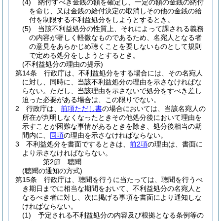
(4)
納付すべき金銭の額を確定し、一定の額の金銭の納付
を命じ、又は金銭の給付決定の取消しその他の金銭の給
付を制限する不利益処分をしようとするとき。
(5)
当該不利益処分の性質上、それによって課される義務
の内容が著しく軽微なものであるため、名宛人となる者
の意見をあらかじめ聴くことを要しないものとして規則
で定める処分をしようとするとき。
(不利益処分の理由の提示)
第14条
行政庁は、不利益処分をする場合には、その名宛人
に対し、同時に、当該不利益処分の理由を示さなければな
らない。
ただし、当該理由を示さないで処分をすべき差し
迫った必要がある場合は、この限りでない。
2
行政庁は、
前項ただし書
の場合においては、当該名宛人の
所在が判明しなくなったときその他処分後において理由を
示すことが困難な事情があるときを除き、処分後相当の期
間内に、
同項
の理由を示さなければならない。
3
不利益処分を書面でするときは、
前2項
の理由は、書面に
より示さなければならない。
第2節
聴聞
(聴聞の通知の方式)
第15条
行政庁は、聴聞を行うに当たっては、聴聞を行うべ
き期日までに相当な期間をおいて、不利益処分の名宛人と
なるべき者に対し、次に掲げる事項を書面により通知しな
ければならない。
(1)
予定される不利益処分の内容及び根拠となる条例等の