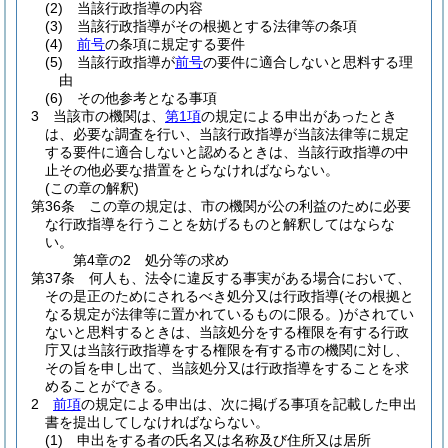
(2)
当該行政指導の内容
(3)
当該行政指導がその根拠とする法律等の条項
(4)
前号
の条項に規定する要件
(5)
当該行政指導が
前号
の要件に適合しないと思料する理
由
(6)
その他参考となる事項
3
当該市の機関は、
第1項
の規定による申出があったとき
は、必要な調査を行い、当該行政指導が当該法律等に規定
する要件に適合しないと認めるときは、当該行政指導の中
止その他必要な措置をとらなければならない。
(この章の解釈)
第36条
この章の規定は、市の機関が公の利益のために必要
な行政指導を行うことを妨げるものと解釈してはならな
い。
第4章の2
処分等の求め
第37条
何人も、法令に違反する事実がある場合において、
その是正のためにされるべき処分又は行政指導
(その根拠と
なる規定が法律等に置かれているものに限る。)
がされてい
ないと思料するときは、当該処分をする権限を有する行政
庁又は当該行政指導をする権限を有する市の機関に対し、
その旨を申し出て、当該処分又は行政指導をすることを求
めることができる。
2
前項
の規定による申出は、次に掲げる事項を記載した申出
書を提出してしなければならない。
(1)
申出をする者の氏名又は名称及び住所又は居所