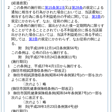
(経過措置)
2
この条例の施行前に
第15条第1項
又は
第28条
の規定による
通知に相当する行為がされた場合においては、当該通知に
相当する行為に係る不利益処分の手続に関しては、
第3章
の
規定にかかわらず、なお、従前の例による。
3
この条例の施行前に、届出がされた後一定期間内に限りす
ることができることとされている不利益処分に係る当該届
出がされた場合においては、当該不利益処分に係る手続に
関しては、
第3章
の規定にかかわらず、なお従前の例によ
る。
附
則
(平成18年12月14日
条例第56号)
この条例は、公布の日から施行する。
附
則
(平成27年3月24日
条例第11号)
(施行期日)
1
この条例は、平成27年4月1日から施行する。
(御坊市税賦課徴収条例の一部改正)
2
御坊市税賦課徴収条例
(昭和43年条例第2号)
の一部を次の
ように改正する。
〔次のよう〕略
(御坊市国民健康保険税条例の一部改正)
3
御坊市国民健康保険税条例
(昭和34年条例第7号)
の一部を
次のように改正する。
〔次のよう〕略
附
則
(平成28年3月23日
条例第4号)
抄
(施行期日)