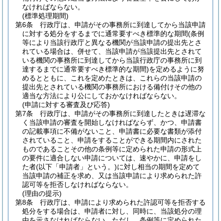
なければならない。
(標準処理期間)
第6条
行政庁は、申請がその事務所に到達してから当該申請
に対する処分をするまでに通常要すべき標準的な期間
(条例
等により当該行政庁と異なる機関が当該申請の提出先とさ
れている場合は、併せて、当該申請が当該提出先とされて
いる機関の事務所に到達してから当該行政庁の事務所に到
達するまでに通常要すべき標準的な期間)
を定めるように努
めるとともに、これを定めたときは、これらの当該申請の
提出先とされている機関の事務所における備付けその他の
適当な方法により公にしておかなければならない。
(申請に対する審査及び応答)
第7条
行政庁は、申請がその事務所に到達したときは遅滞な
く当該申請の審査を開始しなければならず、かつ、申請書
の記載事項に不備がないこと、申請書に必要な書類が添付
されていること、申請をすることができる期間内にされた
ものであることその他の条例等に定められた申請の形式上
の要件に適合しない申請については、速やかに、申請をし
た者
(以下「申請者」という。)
に対し相当の期間を定めて
当該申請の補正を求め、又は当該申請により求められた許
認可等を拒否しなければならない。
(理由の提示)
第8条
行政庁は、申請により求められた許認可等を拒否する
処分をする場合は、申請者に対し、同時に、当該処分の理
由を示さなければならない。
ただし、条例等に定められた