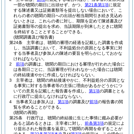
一部が聴聞の期日に出頭せず、かつ、
第21条第1項
に規定
する陳述書又は証拠書類等を提出しない場合において、こ
れらの者の聴聞の期日への出頭が相当期間引き続き見込め
ないときは、これらの者に対し、期限を定めて陳述書及び
証拠書類等の提出を求め、当該期限が到来したときに聴聞
を終結することとすることができる。
(聴聞調書及び報告書)
第24条
主宰者は、聴聞の審理の経過を記載した調書を作成
し、当該調書において、不利益処分の原因となる事実に対
する当事者及び参加人の陳述の要旨を明らかにしておかな
ければならない。
2
前項
の調書は、聴聞の期日における審理が行われた場合に
は各期日ごとに、当該審理が行われなかった場合には聴聞
の終結後速やかに作成しなければならない。
3
主宰者は、聴聞の終結後速やかに、不利益処分の原因とな
る事実に対する当事者等の主張に理由があるかどうかにつ
いての意見を記載した報告書を作成し、
第1項
の調書ととも
に行政庁に提出しなければならない。
4
当事者又は参加人は、
第1項
の調書及び
前項
の報告書の閲
覧を求めることができる。
(聴聞の再開)
第25条
行政庁は、聴聞の終結後に生じた事情に鑑み必要が
あると認めるときは、主宰者に対し、
前条第3項
の規定によ
り提出された報告書を返戻して聴聞の再開を命ずることが