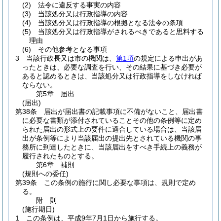
(2)
法令に違反する事実の内容
(3)
当該処分又は行政指導の内容
(4)
当該処分又は行政指導の根拠となる法令の条項
(5)
当該処分又は行政指導がされるべきであると思料する
理由
(6)
その他参考となる事項
3
当該行政長又は市の機関は、
第1項
の規定による申出があ
ったときは、必要な調査を行い、その結果に基づき必要が
あると認めるときは、当該処分又は行政指導をしなければ
ならない。
第5章
届出
(届出)
第38条
届出が届出書の記載事項に不備がないこと、届出書
に必要な書類が添付されていることその他の条例等に定め
られた届出の形式上の要件に適合している場合は、当該届
出が条例等により当該届出の提出先とされている機関の事
務所に到達したときに、当該届出をすべき手続上の義務が
履行されたものとする。
第6章
補則
(規則への委任)
第39条
この条例の施行に関し必要な事項は、規則で定め
る。
附
則
(施行期日)
1
この条例は、平成9年7月1日から施行する。