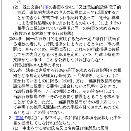
の
(2)
既に文書
(
前項
の書面を含む。)
又は電磁的記録
(電子的
方式、磁気的方式その他人の知覚によっては認識するこ
とができない方式で作られる記録であって、電子計算機
による情報処理の用に供されるものをいう。)
によりその
相手方に通知されている事項と同一の内容を求めるもの
(複数の者を対象とする行政指導)
第34条
同一の行政目的を実現するため一定の条件に該当す
る複数の者に対し行政指導をしようとするときは、市の機
関は、あらかじめ、事案に応じ、これらの行政指導に共通
してその内容となるべき事項を定め、かつ、行政上特別の
支障がない限り、これを公表しなければならない。
(行政指導の中止等の求め)
第35条
法令に違反する行為の是正を求める行政指導
(その根
拠となる規定が法律又は条例
(以下「法律等」という。)
に
置かれているものに限る。)
の相手方は、当該行政指導が当
該法律等に規定する要件に適合しないと思料するときは、
当該行政指導をした市の機関に対し、その旨を申し出て、
当該行政指導の中止その他必要な措置をとることを求める
ことができる。
ただし、当該行政指導がその相手方につい
て弁明その他意見陳述のための手続を経てされたものであ
るときは、この限りでない。
2
前項
の規定による申出は、次に掲げる事項を記載した申出
書を提出してしなければならない。
(1)
申出をする者の氏名又は名称及び住所又は居所