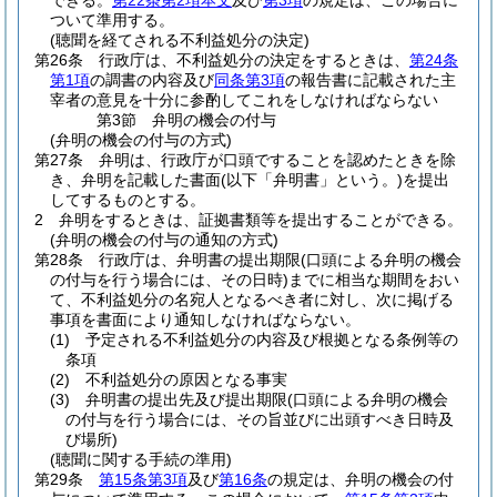
できる。
第22条第2項本文
及び
第3項
の規定は、この場合に
ついて準用する。
(聴聞を経てされる不利益処分の決定)
第26条
行政庁は、不利益処分の決定をするときは、
第24条
第1項
の調書の内容及び
同条第3項
の報告書に記載された主
宰者の意見を十分に参酌してこれをしなければならない
第3節
弁明の機会の付与
(弁明の機会の付与の方式)
第27条
弁明は、行政庁が口頭ですることを認めたときを除
き、弁明を記載した書面
(以下「弁明書」という。)
を提出
してするものとする。
2
弁明をするときは、証拠書類等を提出することができる。
(弁明の機会の付与の通知の方式)
第28条
行政庁は、弁明書の提出期限
(口頭による弁明の機会
の付与を行う場合には、その日時)
までに相当な期間をおい
て、不利益処分の名宛人となるべき者に対し、次に掲げる
事項を書面により通知しなければならない。
(1)
予定される不利益処分の内容及び根拠となる条例等の
条項
(2)
不利益処分の原因となる事実
(3)
弁明書の提出先及び提出期限
(口頭による弁明の機会
の付与を行う場合には、その旨並びに出頭すべき日時及
び場所)
(聴聞に関する手続の準用)
第29条
第15条第3項
及び
第16条
の規定は、弁明の機会の付