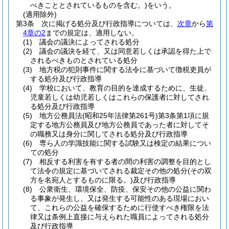
べきこととされているものを含む。)
をいう。
(適用除外)
第3条
次に掲げる処分及び行政指導については、
次章
から
第
4章の2
までの規定は、適用しない。
(1)
議会の議決によってされる処分
(2)
議会の議決を経て、又は同意若しくは承認を得た上で
されるべきものとされている処分
(3)
地方税の犯則事件に関する法令に基づいて徴税吏員が
する処分及び行政指導
(4)
学校において、教育の目的を達成するために、生徒、
児童若しくは幼児若しくはこれらの保護者に対してされ
る処分及び行政指導
(5)
地方公務員法
(昭和25年法律第261号)
第3条第1項に規
定する地方公務員及び地方公務員であった者に対してそ
の職務又は身分に関してされる処分及び行政指導
(6)
専ら人の学識技能に関する試験又は検定の結果につい
ての処分
(7)
相反する利害を有する者の間の利害の調整を目的とし
て法令の規定に基づいてされる裁定その他の処分
(その双
方を名宛人とするものに限る。)
及び行政指導
(8)
公衆衛生、環境保全、防疫、保安その他の公益に関わ
る事象が発生し、又は発生する可能性のある現場におい
て、これらの公益を確保するために行使すべき権限を法
律又は条例上直接に与えられた職員によってされる処分
及び行政指導