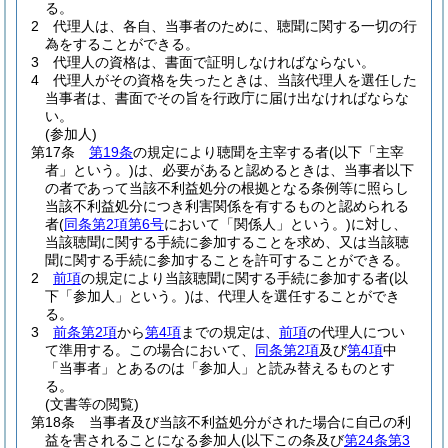
る。
2
代理人は、各自、当事者のために、聴聞に関する一切の行
為をすることができる。
3
代理人の資格は、書面で証明しなければならない。
4
代理人がその資格を失ったときは、当該代理人を選任した
当事者は、書面でその旨を行政庁に届け出なければならな
い。
(参加人)
第17条
第19条
の規定により聴聞を主宰する者
(以下「主宰
者」という。)
は、必要があると認めるときは、当事者以下
の者であって当該不利益処分の根拠となる条例等に照らし
当該不利益処分につき利害関係を有するものと認められる
者
(
同条第2項第6号
において「関係人」という。)
に対し、
当該聴聞に関する手続に参加することを求め、又は当該聴
聞に関する手続に参加することを許可することができる。
2
前項
の規定により当該聴聞に関する手続に参加する者
(以
下「参加人」という。)
は、代理人を選任することができ
る。
3
前条第2項
から
第4項
までの規定は、
前項
の代理人につい
て準用する。
この場合において、
同条第2項
及び
第4項
中
「当事者」とあるのは「参加人」と読み替えるものとす
る。
(文書等の閲覧)
第18条
当事者及び当該不利益処分がされた場合に自己の利
益を害されることになる参加人
(以下この条及び
第24条第3