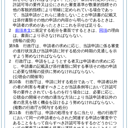
許認可等の要件又は公にされた審査基準が数量的指標その
他の客観的指標により明確に定められている場合であっ
て、当該申請がこれらに適合しないことが申請書の記載又
は添付書類その他の申請の内容から明らかであるときは、
申請者の求めがあったときにこれを示せば足りる。
2
前項本文
に規定する処分を書面でするときは、
同項
の理由
は、書面により示さなければならない。
(情報の提供)
第9条
行政庁は、申請者の求めに応じ、当該申請に係る審査
の進行状況及び当該申請に対する処分の時期の見通しを示
すよう努めなければならない。
2
行政庁は、申請をしようとする者又は申請者の求めに応
じ、申請書の記載及び添付書類に関する事項その他の申請
に必要な情報の提供に努めなければならない。
(公聴会の開催等)
第10条
行政庁は、申請に対する処分であって、申請者以外
の者の利害を考慮すべきことが当該条例等において許認可
等の要件とされているものを行う場合には、必要に応じ、
公聴会の開催その他の適当な方法により当該申請者以外の
者の意見を聴く機会を設けるよう努めなければならない。
(複数の行政庁が関与する処分)
第11条
行政庁は、申請の処理をするに当たり、他の行政庁
において同一の申請者からされた関連する申請が審査中で
あることをもって自らすべき許認可等をするかどうかにつ