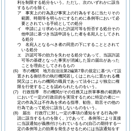
利を制限する処分をいう。
ただし、次のいずれかに該当
するものを除く。
ア
事実上の行為及び事実上の行為をするに当たりその
範囲、時期等を明らかにするために条例等において必
要とされている手続としての処分
イ
申請により求められた許認可等を拒否する処分その
他申請に基づき当該申請をした者を名宛人としてされ
る処分
ウ
名宛人となるべき者の同意の下にすることとされて
いる処分
エ
許認可等の効力を失わせる処分であって、当該許認
可等の基礎となった事実が消滅した旨の届出があった
ことを理由としてされるもの
(6)
市の機関 地方自治法第2編第7章の規定に基づいて設
置される御坊市の執行機関若しくはこれらに置かれる機
関又はこれらの機関の職員であって法令により独立に権
限を行使することを認められたものをいう。
(7)
行政指導 市の機関がその任務又は所掌事務の範囲内
において一定の行政目的を実現するために特定の者に一
定の作為又は不作為を求める指導、勧告、助言その他の
行為であって処分に該当しないものをいう。
(8)
届出 行政庁に対し一定の事項の通知をする行為
(申
請に該当するものを除く。)
であって、条例等により直接
に当該通知が義務付けられているもの
(自己の期待する一
定の条例等上の効果を発生させるためには当該通知をす