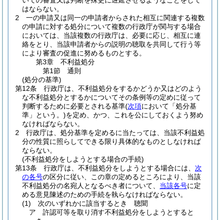
いての審査又は判断を殊更に遅延させるようなことをして
はならない。
2
一の申請又は同一の申請者からされた相互に関連する複数
の申請に対する処分について複数の行政庁が関与する場合
においては、当該複数の行政庁は、必要に応じ、相互に連
絡をとり、当該申請者からの説明の聴取を共同して行う等
により審査の促進に努めるものとする。
第3章
不利益処分
第1節
通則
(処分の基準)
第12条
行政庁は、不利益処分をするかどうか又はどのよう
な不利益処分とするかについてその条例等の定めに従って
判断するために必要とされる基準
(
次項
において「処分基
準」という。)
を定め、かつ、これを公にしておくよう努め
なければならない。
2
行政庁は、処分基準を定めるに当たっては、当該不利益処
分の性質に照らしてできる限り具体的なものとしなければ
ならない。
(不利益処分をしようとする場合の手続)
第13条
行政庁は、不利益処分をしようとする場合には、
次
の各号
の区分に従い、この章の定めるところにより、当該
不利益処分の名宛人となるべき者について、
当該各号
に定
める意見陳述のための手続を執らなければならない。
(1)
次のいずれかに該当するとき 聴聞
ア
許認可等を取り消す不利益処分をしようとすると