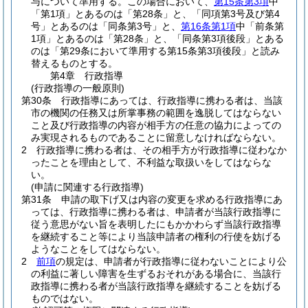
与について準用する。
この場合において、
第15条第3項
中
「第1項」とあるのは「第28条」と、「同項第3号及び第4
号」とあるのは「同条第3号」と、
第16条第1項
中「前条第
1項」とあるのは「第28条」と、「同条第3項後段」とある
のは「第29条において準用する第15条第3項後段」と読み
替えるものとする。
第4章
行政指導
(行政指導の一般原則)
第30条
行政指導にあっては、行政指導に携わる者は、当該
市の機関の任務又は所掌事務の範囲を逸脱してはならない
こと及び行政指導の内容が相手方の任意の協力によっての
み実現されるものであることに留意しなければならない。
2
行政指導に携わる者は、その相手方が行政指導に従わなか
ったことを理由として、不利益な取扱いをしてはならな
い。
(申請に関連する行政指導)
第31条
申請の取下げ又は内容の変更を求める行政指導にあ
っては、行政指導に携わる者は、申請者が当該行政指導に
従う意思がない旨を表明したにもかかわらず当該行政指導
を継続すること等により当該申請者の権利の行使を妨げる
ようなことをしてはならない。
2
前項
の規定は、申請者が行政指導に従わないことにより公
の利益に著しい障害を生ずるおそれがある場合に、当該行
政指導に携わる者が当該行政指導を継続することを妨げる
ものではない。