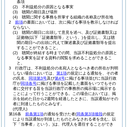
条項
(2)
不利益処分の原因となる事実
(3)
聴聞の期日及び場所
(4)
聴聞に関する事務を所掌する組織の名称及び所在地
2
前項
の書面においては、次に掲げる事項を教示しなければ
ならない。
(1)
聴聞の期日に出頭して意見を述べ、及び証拠書類又は
証拠物
(以下「証拠書類等」という。)
を提出し、又は聴
聞の期日への出頭に代えて陳述書及び証拠書類等を提出
することができること。
(2)
聴聞が終結する時までの間、当該不利益処分の原因と
なる事実を証する資料の閲覧を求めることができるこ
と。
3
行政庁は、不利益処分の名宛人となるべき者の所在が判明
しない場合においては、
第1項
の規定による通知を、その者
の氏名、
同項第3号
及び
第4号
に掲げる事項並びに当該行政
庁が
同項各号
に掲げる事項を記載した書面をいつでもその
者に交付する旨を当該行政庁の事務所の掲示場に掲示する
ことによって行うことができる。
この場合においては、掲
示を始めた日から2週間を経過したときに、当該通知がその
者に到達したものとみなす。
(代理人)
第16条
前条第1項
の通知を受けた者
(
同条第3項後段
の規定
により当該通知が到達したものとみなされる者を含む。以
下「当事者」という。)
は、代理人を選任することができ