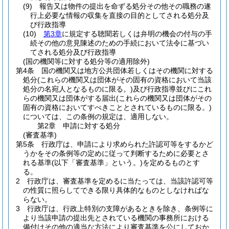
(9)
報告又は物件の提出を命ずる処分その他その職務の遂
行上必要な情報の収集を直接の目的としてされる処分及
び行政指導
(10)
第3章
に規定する聴聞若しくは弁明の機会の付与の手
続その他の意見陳述のための手続において法令に基づい
てされる処分及び行政指導
(国の機関等に対する処分等の適用除外)
第4条
国の機関又は地方公共団体若しくはその機関に対する
処分
(これらの機関又は団体がその固有の資格において当該
処分の名宛人となるものに限る。)
及び行政指導並びにこれ
らの機関又は団体がする届出
(これらの機関又は団体がその
固有の資格においてすべきこととされているものに限る。)
については、この条例の規定は、適用しない。
第2章
申請に対する処分
(審査基準)
第5条
行政庁は、申請により求められた許認可等をするかど
うかをその条例等の定めに従って判断するために必要とさ
れる基準
(以下「審査基準」という。)
を定めるものとす
る。
2
行政庁は、審査基準を定めるに当たっては、当該許認可等
の性質に照らしてできる限り具体的なものとしなければな
らない。
3
行政庁は、行政上特別の支障があるときを除き、条例等に
より当該申請の提出先とされている機関の事務所における
備付けその他の適当な方法により審査基準を公にしておか