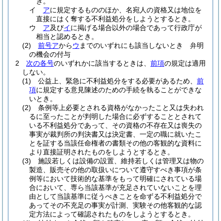
き。
イ
ア
に規定するもののほか、名宛人の資格又は地位を
直接にはく奪する不利益処分をしようとするとき。
ウ
ア
及び
イ
に掲げる場合以外の場合であって行政庁が
相当と認めるとき。
(2)
前号ア
から
ウ
までのいずれにも該当しないとき 弁明
の機会の付与
2
次の各号
のいずれかに該当するときは、
前項
の規定は適用
しない。
(1)
公益上、緊急に不利益処分をする必要があるため、
前
項
に規定する意見陳述のための手続を執ることができな
いとき。
(2)
条例等上必要とされる資格がなかったこと又は失われ
るに至ったことが判明した場合に必ずすることとされて
いる不利益処分であって、その資格の不存在又は喪失の
事実が裁判所の判決書又は決定書、一定の職に就いたこ
とを証する当該任命権者の書類その他の客観的な資料に
より直接証明されたものをしようとするとき。
(3)
施設若しくは設備の設置、維持若しくは管理又は物の
製造、販売その他の取扱いについて遵守すべき事項が条
例等において技術的な基準をもって明確にされている場
合において、専ら当該基準が充足されていないことを理
由として当該基準に従うべきことを命ずる不利益処分で
あってその不充足の事実が計測、実験その他客観的な認
定方法によって確認されたものをしようとするとき。