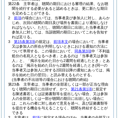
第22条
主宰者は、聴聞の期日における審理の結果、なお聴
聞を続行する必要があると認めるときは、更に新たな期日
を定めることができる。
2
前項
の場合においては、当事者及び参加人に対し、あらか
じめ、次回の聴聞の期日及び場所を書面により通知しなけ
ればならない。
ただし、聴聞の期日に出頭した当事者及び
参加人に対しては、当該聴聞の期日においてこれを告知す
れば足りる。
3
第15条第3項
の規定は、
前項本文
の場合において、当事者
又は参加人の所在が判明しないときにおける通知の方法に
ついて準用する。
この場合において、
同条第3項
中「不利益
処分の名宛人となるべき者」とあるのは「当事者又は参加
人」と、「掲示を始めた日から2週間を経過したとき」とあ
るのは「掲示を始めた日から2週間を経過したとき
(同一の
当事者又は参加人に対する2回目以降の通知にあっては、掲
示を始めた日の翌日)
」と読み替えるものとする。
(当事者の不出頭等の場合における聴聞の終結)
第23条
主宰者は、当事者の全部若しくは一部が正当な理由
なく聴聞の期日に出頭せず、かつ、
第21条第1項
に規定す
る陳述書若しくは証拠書類等を提出しない場合、又は参加
人の全部若しくは一部が聴聞の期日に出頭しない場合に
は、これらの者に対し改めて意見を述べ、及び証拠書類等
を提出する機会を与えることなく、聴聞を終結することが
できる
2
主宰者は、
前項
に規定する場合のほか、当事者の全部又は