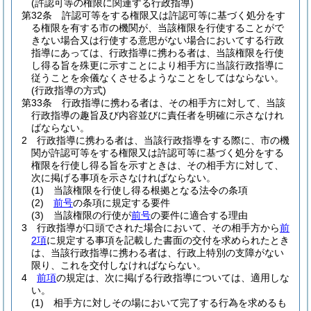
(許認可等の権限に関連する行政指導)
第32条
許認可等をする権限又は許認可等に基づく処分をす
る権限を有する市の機関が、当該権限を行使することがで
きない場合又は行使する意思がない場合においてする行政
指導にあっては、行政指導に携わる者は、当該権限を行使
し得る旨を殊更に示すことにより相手方に当該行政指導に
従うことを余儀なくさせるようなことをしてはならない。
(行政指導の方式)
第33条
行政指導に携わる者は、その相手方に対して、当該
行政指導の趣旨及び内容並びに責任者を明確に示さなけれ
ばならない。
2
行政指導に携わる者は、当該行政指導をする際に、市の機
関が許認可等をする権限又は許認可等に基づく処分をする
権限を行使し得る旨を示すときは、その相手方に対して、
次に掲げる事項を示さなければならない。
(1)
当該権限を行使し得る根拠となる法令の条項
(2)
前号
の条項に規定する要件
(3)
当該権限の行使が
前号
の要件に適合する理由
3
行政指導が口頭でされた場合において、その相手方から
前
2項
に規定する事項を記載した書面の交付を求められたとき
は、当該行政指導に携わる者は、行政上特別の支障がない
限り、これを交付しなければならない。
4
前項
の規定は、次に掲げる行政指導については、適用しな
い。
(1)
相手方に対しその場において完了する行為を求めるも