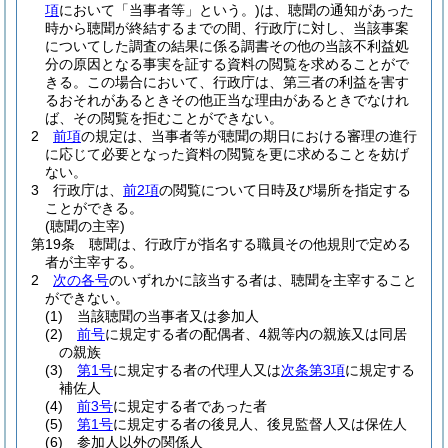
項
において「当事者等」という。)
は、聴聞の通知があった
時から聴聞が終結するまでの間、行政庁に対し、当該事案
についてした調査の結果に係る調書その他の当該不利益処
分の原因となる事実を証する資料の閲覧を求めることがで
きる。
この場合において、行政庁は、第三者の利益を害す
るおそれがあるときその他正当な理由があるときでなけれ
ば、その閲覧を拒むことができない。
2
前項
の規定は、当事者等が聴聞の期日における審理の進行
に応じて必要となった資料の閲覧を更に求めることを妨げ
ない。
3
行政庁は、
前2項
の閲覧について日時及び場所を指定する
ことができる。
(聴聞の主宰)
第19条
聴聞は、行政庁が指名する職員その他規則で定める
者が主宰する。
2
次の各号
のいずれかに該当する者は、聴聞を主宰すること
ができない。
(1)
当該聴聞の当事者又は参加人
(2)
前号
に規定する者の配偶者、4親等内の親族又は同居
の親族
(3)
第1号
に規定する者の代理人又は
次条第3項
に規定する
補佐人
(4)
前3号
に規定する者であった者
(5)
第1号
に規定する者の後見人、後見監督人又は保佐人
(6)
参加人以外の関係人