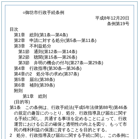
○御坊市行政手続条例
平成8年12月20日
条例第19号
目次
第1章
総則
(第1条―第4条)
第2章
申請に対する処分
(第5条―第11条)
第3章
不利益処分
第1節
通則
(第12条―第14条)
第2節
聴聞
(第15条―第26条)
第3節
弁明の機会の付与
(第27条―第29条)
第4章
行政指導
(第30条―第36条)
第4章の2
処分等の求め
(第37条)
第5章
届出
(第38条)
第6章
補則
(第39条)
附則
第1章
総則
(目的等)
第1条
この条例は、行政手続法
(平成5年法律第88号)
第46条
の規定の趣旨にのっとり、処分、行政指導及び届出に関す
る手続に関し、共通する事項を定めることによって、行政
運営における公正の確保と透明性の向上を図り、もって市
民の権利利益の保護に資することを目的とする。
2
処分、行政指導及び届出に関する手続に関し、この条例に