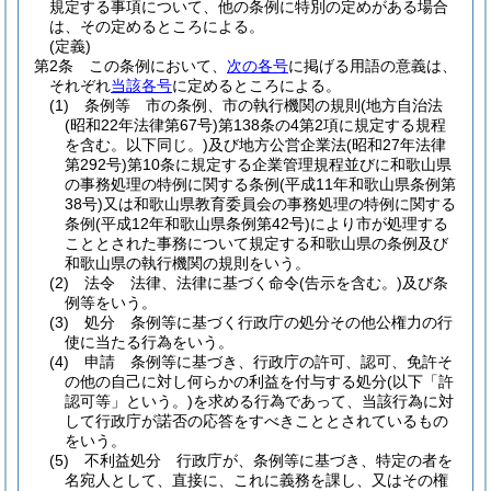
規定する事項について、他の条例に特別の定めがある場合
は、その定めるところによる。
(定義)
第2条
この条例において、
次の各号
に掲げる用語の意義は、
それぞれ
当該各号
に定めるところによる。
(1)
条例等 市の条例、市の執行機関の規則
(地方自治法
(昭和22年法律第67号)
第138条の4第2項に規定する規程
を含む。以下同じ。)
及び地方公営企業法
(昭和27年法律
第292号)
第10条に規定する企業管理規程並びに和歌山県
の事務処理の特例に関する条例
(平成11年和歌山県条例第
38号)
又は和歌山県教育委員会の事務処理の特例に関する
条例
(平成12年和歌山県条例第42号)
により市が処理する
こととされた事務について規定する和歌山県の条例及び
和歌山県の執行機関の規則をいう。
(2)
法令 法律、法律に基づく命令
(告示を含む。)
及び条
例等をいう。
(3)
処分 条例等に基づく行政庁の処分その他公権力の行
使に当たる行為をいう。
(4)
申請 条例等に基づき、行政庁の許可、認可、免許そ
の他の自己に対し何らかの利益を付与する処分
(以下「許
認可等」という。)
を求める行為であって、当該行為に対
して行政庁が諾否の応答をすべきこととされているもの
をいう。
(5)
不利益処分 行政庁が、条例等に基づき、特定の者を
名宛人として、直接に、これに義務を課し、又はその権